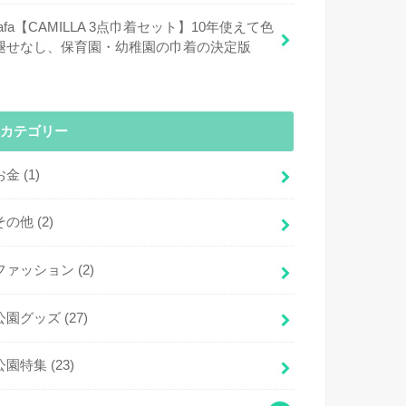
fafa【CAMILLA 3点巾着セット】10年使えて色
褪せなし、保育園・幼稚園の巾着の決定版
カテゴリー
お金
(1)
その他
(2)
ファッション
(2)
公園グッズ
(27)
公園特集
(23)