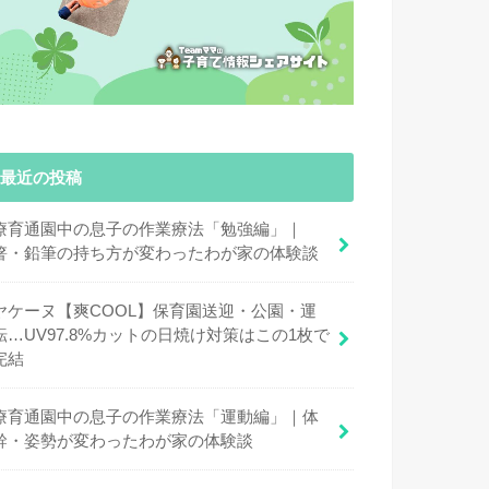
最近の投稿
療育通園中の息子の作業療法「勉強編」｜
箸・鉛筆の持ち方が変わったわが家の体験談
ヤケーヌ【爽COOL】保育園送迎・公園・運
転…UV97.8%カットの日焼け対策はこの1枚で
完結
療育通園中の息子の作業療法「運動編」｜体
幹・姿勢が変わったわが家の体験談