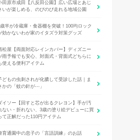
小田原市成田【八反田公園】広い広場とあじ
さいが楽しめる、のびのび走れる地域公園
1歳半が冷蔵庫・食器棚を突破！100均ロック
が効かないわが家のイタズラ対策グッズ
西松屋【両面対応レインカバー】ディズニー
が雨予報でも安心、対面式・背面式どちらに
も使える便利アイテム
子どもの虫刺されが化膿して受診した話｜ま
さかの「蚊の針が⋯」
ダイソー【回すと芯が出るクレヨン】手が汚
れない・折れない、3歳の塗り絵デビューに買
って正解だった110円アイテム
療育通園中の息子の「言語訓練」のお話