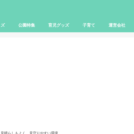
ッズ
公園特集
育児グッズ
子育て
運営会社
世田谷区
大田区
杉並区
練馬区
豊島区
横浜市
川崎市
小田原市
さいたま市
柏市
子ども関連
本レビュー
レビュー
映画
お出かけ
ママ向け
パパ向け
】見晴らしもよく、見守りやすい環境