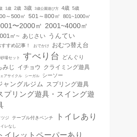
3歳
4歳
2歳
5歳
1歳
歳
3歳公園遊び方
501～800㎡
00～500㎡
801~1000㎡
1001〜2000㎡
2001~4000㎡
うんてい
4001㎡~
あじさい
おむつ替え台
おすすめ記事！
おでかけ
すべり台
どんぐり
お砂場セット
もみじ
イチョウ
クライミング遊具
シーソー
ェアサイクル
シーガル
ジャングルジム
スプリング遊具
スプリング遊具・スイング遊
具
トイレあり
テーブル付きベンチ
ツツジ
トイレなし
トイレットペーパーあり