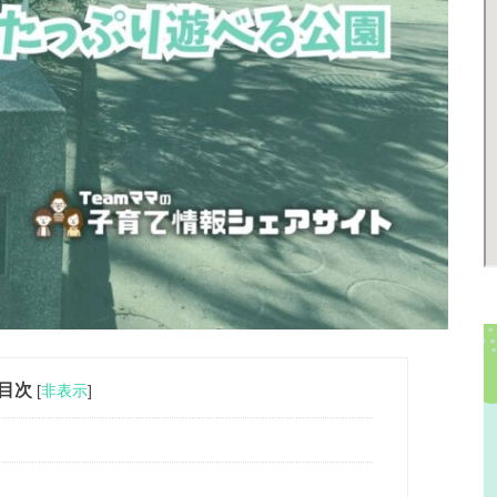
目次
[
非表示
]