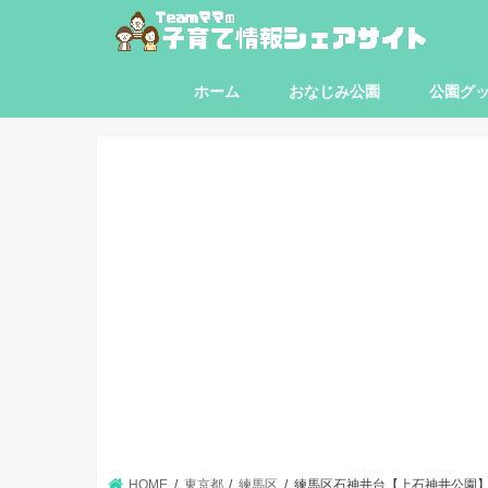
ホーム
おなじみ公園
公園グ
東京都
神奈川県
埼玉県
千葉県
HOME
東京都
練馬区
練馬区石神井台【上石神井公園