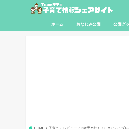
ホーム
おなじみ公園
公園グ
東京都
神奈川県
埼玉県
千葉県
HOME
子育て
レビュー
2歳児と行く！しまじろうプレ