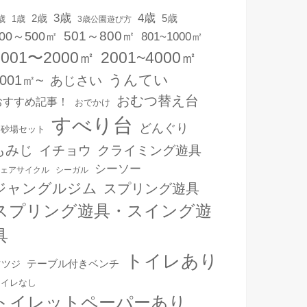
3歳
4歳
2歳
5歳
1歳
歳
3歳公園遊び方
501～800㎡
00～500㎡
801~1000㎡
1001〜2000㎡
2001~4000㎡
うんてい
4001㎡~
あじさい
おむつ替え台
おすすめ記事！
おでかけ
すべり台
どんぐり
お砂場セット
もみじ
イチョウ
クライミング遊具
シーソー
ェアサイクル
シーガル
ジャングルジム
スプリング遊具
スプリング遊具・スイング遊
具
トイレあり
テーブル付きベンチ
ツツジ
トイレなし
トイレットペーパーあり