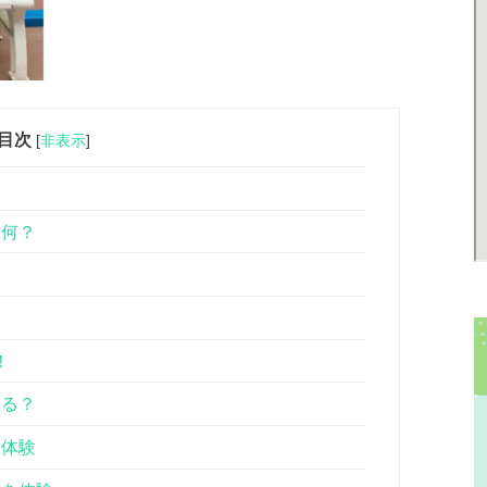
目次
[
非表示
]
て何？
！
いる？
を体験