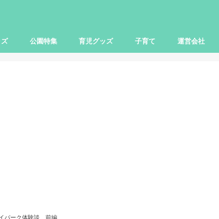
ッズ
公園特集
育児グッズ
子育て
運営会社
世田谷区
大田区
杉並区
練馬区
豊島区
横浜市
川崎市
小田原市
さいたま市
柏市
子ども関連
本レビュー
レビュー
映画
お出かけ
ママ向け
パパ向け
イパーク体験談 前編