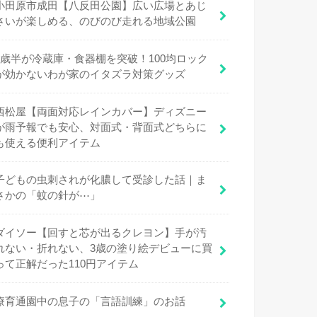
小田原市成田【八反田公園】広い広場とあじ
さいが楽しめる、のびのび走れる地域公園
1歳半が冷蔵庫・食器棚を突破！100均ロック
が効かないわが家のイタズラ対策グッズ
西松屋【両面対応レインカバー】ディズニー
が雨予報でも安心、対面式・背面式どちらに
も使える便利アイテム
子どもの虫刺されが化膿して受診した話｜ま
さかの「蚊の針が⋯」
ダイソー【回すと芯が出るクレヨン】手が汚
れない・折れない、3歳の塗り絵デビューに買
って正解だった110円アイテム
療育通園中の息子の「言語訓練」のお話