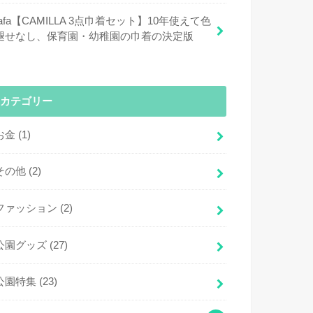
fafa【CAMILLA 3点巾着セット】10年使えて色
褪せなし、保育園・幼稚園の巾着の決定版
カテゴリー
お金
(1)
その他
(2)
ファッション
(2)
公園グッズ
(27)
公園特集
(23)