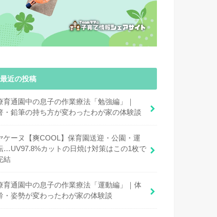
最近の投稿
療育通園中の息子の作業療法「勉強編」｜
箸・鉛筆の持ち方が変わったわが家の体験談
ヤケーヌ【爽COOL】保育園送迎・公園・運
転…UV97.8%カットの日焼け対策はこの1枚で
完結
療育通園中の息子の作業療法「運動編」｜体
幹・姿勢が変わったわが家の体験談