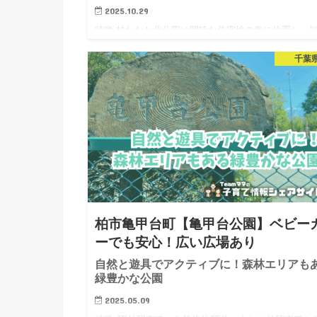
2025.10.29
特徴 柏たなか北公園は閑静な住宅地の奥に位置し、
人ぞ知る魅力いっぱいの公園です。眼下には田んぼが
千葉
がり、筑波山が遠くに見えるなど、景観の良さは近隣
公園の中でも随一。高速道路がすぐ近くを通り、線路
見えるので乗り物が…
柏市亀甲台町【亀甲台公園】ベビー
ーでも安心！広い広場あり
自然と遊具でアクティブに！森林エリアも
緑豊かな公園
2025.05.09