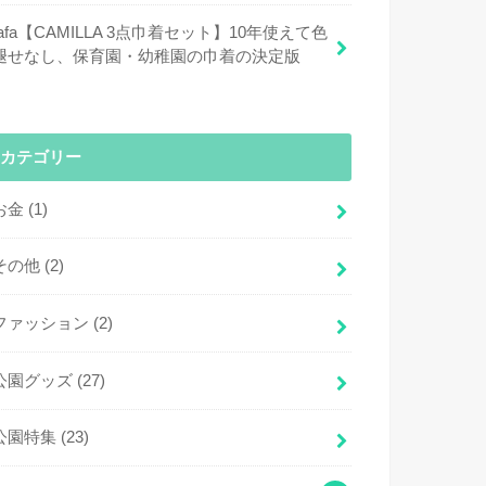
fafa【CAMILLA 3点巾着セット】10年使えて色
褪せなし、保育園・幼稚園の巾着の決定版
カテゴリー
お金
(1)
その他
(2)
ファッション
(2)
公園グッズ
(27)
公園特集
(23)