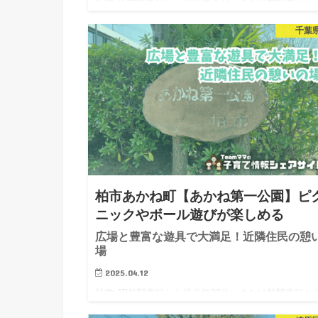
特徴 JR柏駅東口から徒歩約25分。または柏駅東口か
名戸ヶ谷（常盤台経由）行きバスで「亀甲台中央」「
千葉
甲台入口」下車、徒歩5分の場所にあります。 高低差
る地域の真ん中にある公園なのでどの入り口にも階段
あります。…
柏市あかね町【あかね第一公園】ピ
ニックやボール遊びが楽しめる
広場と豊富な遊具で大満足！近隣住民の憩
場
2025.04.12
特徴 JR柏駅東口から徒歩約20分。または柏駅東口か
名戸ヶ谷（常盤台経由）行きバスで「日立台」下車、