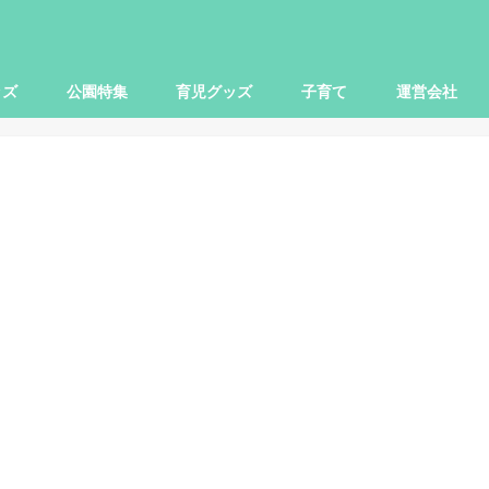
ッズ
公園特集
育児グッズ
子育て
運営会社
世田谷区
大田区
杉並区
練馬区
豊島区
横浜市
川崎市
小田原市
さいたま市
柏市
子ども関連
本レビュー
レビュー
映画
お出かけ
ママ向け
パパ向け