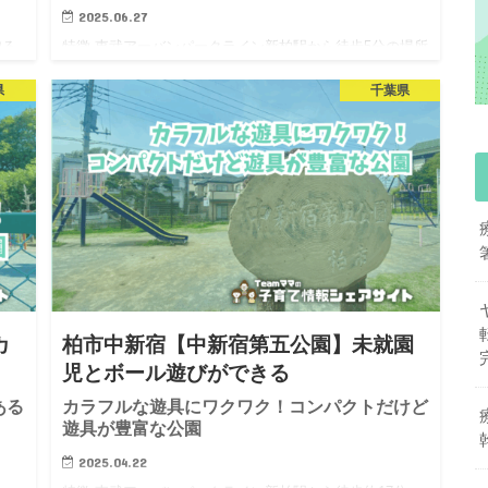
2025.06.27
知る
特徴 東武アーバンパークライン新柏駅から徒歩5分の場所
広
にある公園です。駅の近くにありながら、緑が豊かで開
県
千葉県
の
放感があり、のびのびと過ごせる空間が広がっていま
も
す。 木々が多く、暑い季節でも木陰で涼しく過ごせそう
です。遊具の集ま…
カ
柏市中新宿【中新宿第五公園】未就園
児とボール遊びができる
ある
カラフルな遊具にワクワク！コンパクトだけど
遊具が豊富な公園
2025.04.22