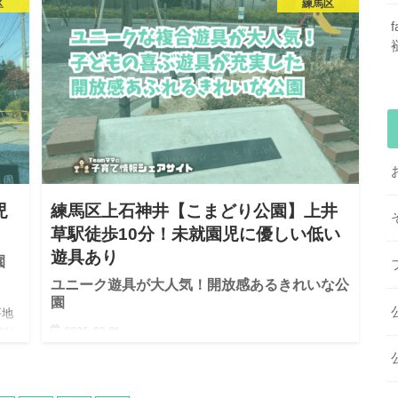
区
練馬区
が充
場所にあります。 公園の近くには幼稚園や小学校、中学
れ
校があり、夕方には子どもたちの賑やかな声が響いてと
ても明るい雰…
児
練馬区上石神井【こまどり公園】上井
草駅徒歩10分！未就園児に優しい低い
遊具あり
園
ユニーク遊具が大人気！開放感あるきれいな公
園
要地
2025.02.01
関利
ど
特徴 西武新宿線、上井草駅から徒歩10分ほどの練馬区の
が無
住宅街の中にある落ち着いた雰囲気の公園。 整備の行き
届いたきれいな公園で開放感がありながらも草木も充分