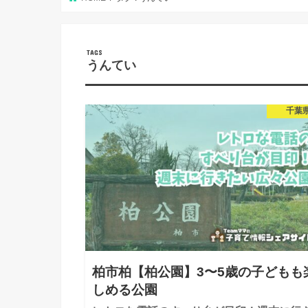
うんてい
千葉
柏市柏【柏公園】3〜5歳の子どもも
しめる公園