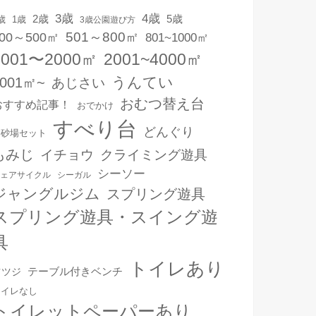
3歳
4歳
2歳
5歳
1歳
歳
3歳公園遊び方
501～800㎡
00～500㎡
801~1000㎡
1001〜2000㎡
2001~4000㎡
うんてい
4001㎡~
あじさい
おむつ替え台
おすすめ記事！
おでかけ
すべり台
どんぐり
お砂場セット
もみじ
イチョウ
クライミング遊具
シーソー
ェアサイクル
シーガル
ジャングルジム
スプリング遊具
スプリング遊具・スイング遊
具
トイレあり
テーブル付きベンチ
ツツジ
トイレなし
トイレットペーパーあり