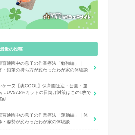
最近の投稿
療育通園中の息子の作業療法「勉強編」｜
箸・鉛筆の持ち方が変わったわが家の体験談
ヤケーヌ【爽COOL】保育園送迎・公園・運
転…UV97.8%カットの日焼け対策はこの1枚で
完結
療育通園中の息子の作業療法「運動編」｜体
幹・姿勢が変わったわが家の体験談