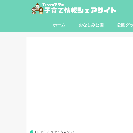
ホーム
おなじみ公園
公園グ
東京都
神奈川県
埼玉県
千葉県
HOME
タグ : うんてい