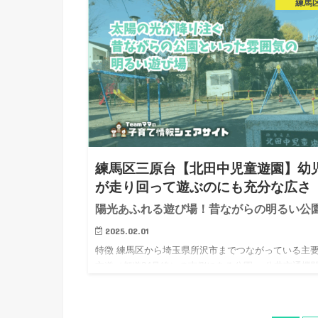
練馬
歩5分の場所にあります。 子どもたちが楽しめる遊具
実しています。どれも目の届きやすい範囲内に設置さ
ているので…
練馬区三原台【北田中児童遊園】幼
が走り回って遊ぶのにも充分な広さ
陽光あふれる遊び場！昔ながらの明るい公
2025.02.01
特徴 練馬区から埼玉県所沢市までつながっている主
方道（都道24号線）の南側にある公園。 公共交通機
用の場合は西武池袋線、石神井公園駅から徒歩15分ほ
の練馬区の住宅街の中にあります。 周りに高い建物
いので太陽…