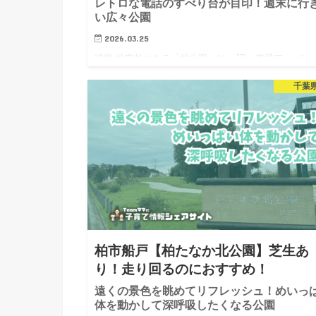
レトロな電話のすべり台が目印！週末に行
い広々公園
2026.03.25
特徴 柏市柏にある「柏公園」は、JR・東武アーバン
クライン柏駅から徒歩約20分の場所にある知る人ぞ知
千葉
楽しさ満載の公園です。柏駅東口からバスが出ており
柏52系列「ウェルネス柏行き」に乗って約5分、バス
「柏市民文化…
柏市船戸【柏たなか北公園】芝生あ
り！走り回るのにおすすめ！
遠くの景色を眺めてリフレッシュ！めいっ
体を動かして深呼吸したくなる公園