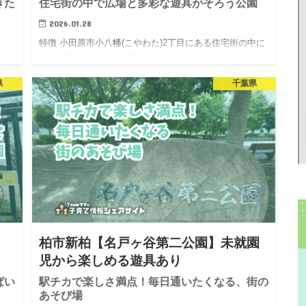
きた
住宅街の中で広場と多彩な遊具がそろう公園
2026.01.28
特徴 小田原市小八幡(こやわた)2丁目にある住宅街の中に
パー
ある公園です。近くを流れる酒匂堰(さかわぜき)沿いには
る
桜が咲き、公園の行き帰りに桜を楽しむこともできま
県
千葉県
、
す。6月には紫陽花も咲きます。公園に入ると大きな広場
停
もあり、広…
柏市新柏【名戸ヶ谷第二公園】未就園
児から楽しめる遊具あり
ぱい
駅チカで楽しさ満点！毎日通いたくなる、街の
あそび場