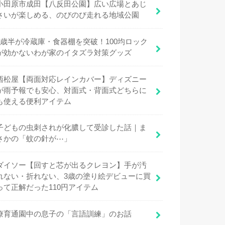
小田原市成田【八反田公園】広い広場とあじ
さいが楽しめる、のびのび走れる地域公園
1歳半が冷蔵庫・食器棚を突破！100均ロック
が効かないわが家のイタズラ対策グッズ
西松屋【両面対応レインカバー】ディズニー
が雨予報でも安心、対面式・背面式どちらに
も使える便利アイテム
子どもの虫刺されが化膿して受診した話｜ま
さかの「蚊の針が⋯」
ダイソー【回すと芯が出るクレヨン】手が汚
れない・折れない、3歳の塗り絵デビューに買
って正解だった110円アイテム
療育通園中の息子の「言語訓練」のお話