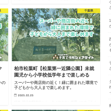
ら、
特徴 東武アーバンパークライン新柏駅から徒歩約17分。
亀
またはJR南柏駅東口から、酒井根行き（南柏02）バスで
県
千葉県
のあ
「火の見下」下車、徒歩5分の場所にあります。 住宅街の
が
中にある細長い形の公園です。小さな公園ですが、カラ
フルな遊…
ク
柏市松葉町【松葉第一近隣公園】未就
園児から小学校低学年まで楽しめる
いの
スーパーや商店街の近く！緑に囲まれた環境で
子どもから大人まで楽しめます。
2025.03.25
ら、
特徴 JR北柏駅南口から、ライフタウン循環バスで「ライ
徒
フタウン中央」または「松葉中学校前」下車、徒歩1分の