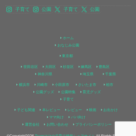
子育て
公園
子育て
公園
ホーム
おなじみ公園
東京都
世田谷区
大田区
杉並区
練馬区
豊島区
神奈川県
埼玉県
千葉県
横浜市
川崎市
小田原市
さいたま市
柏市
公園グッズ
公園特集
育児グッズ
子育て
子ども関連
本レビュー
レビュー
映画
お出かけ
ママ向け
パパ向け
運営会社
お問い合わせ
プライバシーポリシー
©Copyright2026
Teamママの子育て情報シェアサイト
.All Rights Reserved.