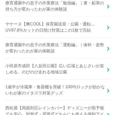
療育通園中の息子の作業療法「勉強編」｜箸・鉛筆の
持ち方が変わったわが家の体験談
ヤケーヌ【爽COOL】保育園送迎・公園・運転…
UV97.8%カットの日焼け対策はこの1枚で完結
療育通園中の息子の作業療法「運動編」｜体幹・姿勢
が変わったわが家の体験談
小田原市成田【八反田公園】広い広場とあじさいが楽
しめる、のびのび走れる地域公園
1歳半が冷蔵庫・食器棚を突破！100均ロックが効かな
いわが家のイタズラ対策グッズ
西松屋【両面対応レインカバー】ディズニーが雨予報
でも安心、対面式・背面式どちらにも使える便利アイ