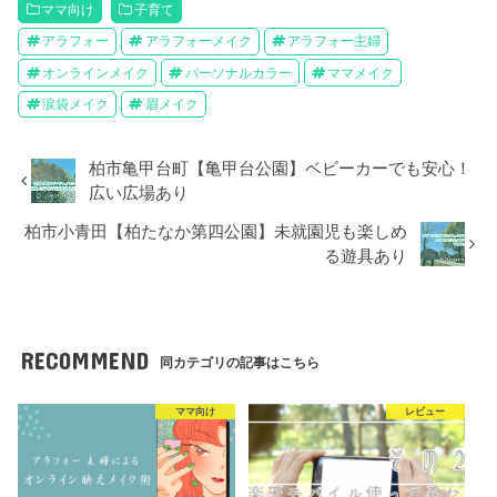
ママ向け
子育て
アラフォー
アラフォーメイク
アラフォー主婦
オンラインメイク
パーソナルカラー
ママメイク
涙袋メイク
眉メイク
柏市亀甲台町【亀甲台公園】ベビーカーでも安心！
広い広場あり
柏市小青田【柏たなか第四公園】未就園児も楽しめ
る遊具あり
RECOMMEND
同カテゴリの記事はこちら
ママ向け
レビュー