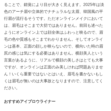
ることで、錯覚により目が大きく見えます。2025年は
淡
色のアーチ眉や立体的でナチュラルな太眉、韓国風の平
行眉が流行るそうです。
ただオンラインメイクにおいて
は、眉毛はそこまで大切ではありません。前回も述べた
ようにオンライン上では顔全体はふわっと映るので、眉
毛の色や質感もそこまでわかりません。そしてオンライ
ンは基本、正面の顔しか映らないので、横向いた時の眉
尻の感じは気にする必要はありません。横顔美人という
言葉があるように、リアルで横顔の美しさはとても大事
ですが、オンラインは正面のみ美しければ問題ありませ
ん！いくら重要ではないとはいえ、眉毛を書かないもし
くは眉毛が無いのは大事故となりますので、注意してく
ださい。
おすすめアイブロウライナー