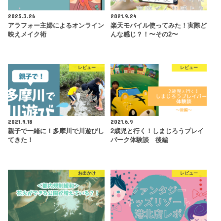
2025.3.26
2021.9.24
アラフォー主婦によるオンライン
楽天モバイル使ってみた！実際ど
映えメイク術
んな感じ？！〜その2〜
レビュー
レビュー
2021.9.18
2021.6.9
親子で一緒に！多摩川で川遊びし
2歳児と行く！しまじろうプレイ
てきた！
パーク体験談 後編
お出かけ
レビュー