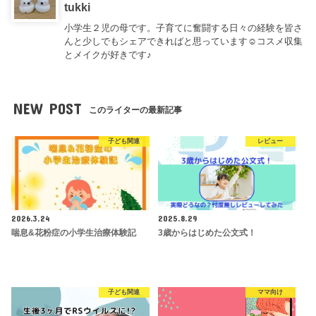
tukki
小学生２児の母です。子育てに奮闘する日々の経験を皆さ
んと少しでもシェアできればと思っています☺コスメ収集
とメイクが好きです♪
NEW POST
このライターの最新記事
子ども関連
レビュー
2026.3.24
2025.8.29
喘息&花粉症の小学生治療体験記
3歳からはじめた公文式！
子ども関連
ママ向け