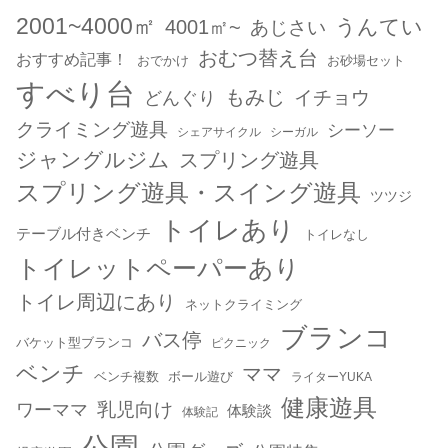
2001~4000㎡
うんてい
4001㎡~
あじさい
おむつ替え台
おすすめ記事！
おでかけ
お砂場セット
すべり台
もみじ
どんぐり
イチョウ
クライミング遊具
シーソー
シェアサイクル
シーガル
ジャングルジム
スプリング遊具
スプリング遊具・スイング遊具
ツツジ
トイレあり
テーブル付きベンチ
トイレなし
トイレットペーパーあり
トイレ周辺にあり
ネットクライミング
ブランコ
バス停
バケット型ブランコ
ピクニック
ベンチ
ママ
ベンチ複数
ボール遊び
ライターYUKA
健康遊具
乳児向け
ワーママ
体験談
体験記
公園