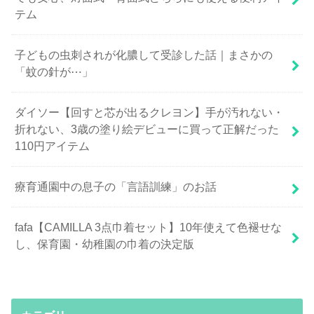
テム
子どもの虫刺されが化膿して受診した話｜まさかの
「蚊の針が⋯」
ダイソー【回すと芯が出るクレヨン】手が汚れない・
折れない、3歳の塗り絵デビューに買って正解だった
110円アイテム
療育通園中の息子の「言語訓練」のお話
fafa【CAMILLA 3点巾着セット】10年使えて色褪せな
し、保育園・幼稚園の巾着の決定版