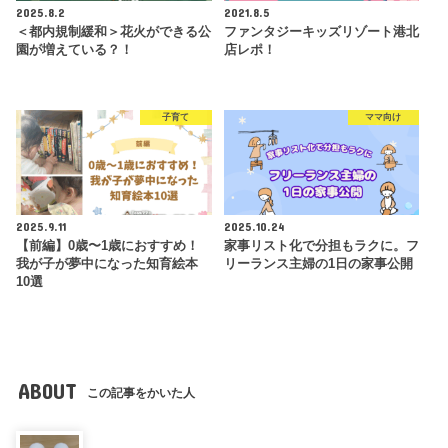
2025.8.2
2021.8.5
＜都内規制緩和＞花火ができる公
ファンタジーキッズリゾート港北
園が増えている？！
店レポ！
子育て
ママ向け
2025.9.11
2025.10.24
【前編】0歳〜1歳におすすめ！
家事リスト化で分担もラクに。フ
我が子が夢中になった知育絵本
リーランス主婦の1日の家事公開
10選
ABOUT
この記事をかいた人