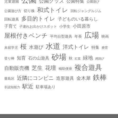
公園グッズ
公園特集
児童遊園
公園遊び
和式トイレ
切り株
公園遊び方
回転ジャングルジム
多目的トイレ
子どものいる暮らし
回転遊具
小田原市
子育て
小学生
子連れお出かけスポット
広場
屋根付きベンチ
平均台型遊具
年長
映画
水道
桜
洋式トイレ
水遊び
特集
未就学児
療育
砂場
緑地
知育
石の山遊具
秋
登り棒
紅葉
縄跳び
複合遊具
芝生
花壇
自動販売機
補助便座
鉄棒
近隣にコンビニ
金木犀
造形遊具
豊島区
駅近
駐車場あり
非認知能力