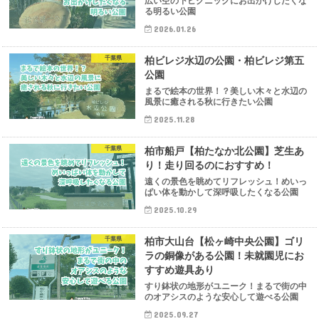
広い空の下ピクニックにお出かけしたくな
る明るい公園
2026.01.26
千葉県
柏ビレジ水辺の公園・柏ビレジ第五
公園
まるで絵本の世界！？美しい木々と水辺の
風景に癒される秋に行きたい公園
2025.11.28
千葉県
柏市船戸【柏たなか北公園】芝生あ
り！走り回るのにおすすめ！
遠くの景色を眺めてリフレッシュ！めいっ
ぱい体を動かして深呼吸したくなる公園
2025.10.29
千葉県
柏市大山台【松ヶ崎中央公園】ゴリ
ラの銅像がある公園！未就園児にお
すすめ遊具あり
すり鉢状の地形がユニーク！まるで街の中
のオアシスのような安心して遊べる公園
2025.09.27