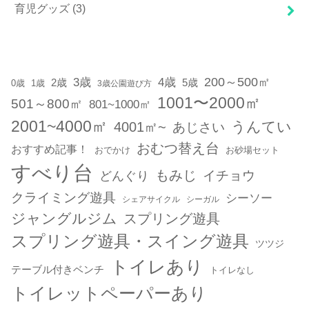
育児グッズ
(3)
200～500㎡
3歳
4歳
2歳
5歳
1歳
0歳
3歳公園遊び方
1001〜2000㎡
501～800㎡
801~1000㎡
2001~4000㎡
うんてい
4001㎡~
あじさい
おむつ替え台
おすすめ記事！
おでかけ
お砂場セット
すべり台
もみじ
どんぐり
イチョウ
クライミング遊具
シーソー
シェアサイクル
シーガル
ジャングルジム
スプリング遊具
スプリング遊具・スイング遊具
ツツジ
トイレあり
テーブル付きベンチ
トイレなし
トイレットペーパーあり