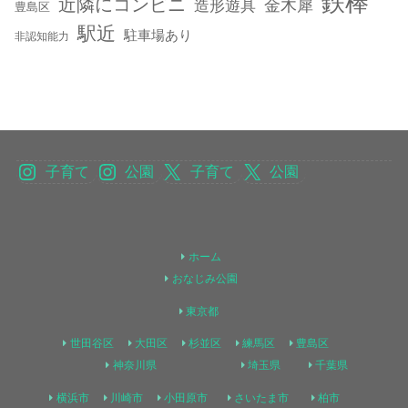
鉄棒
近隣にコンビニ
金木犀
造形遊具
豊島区
駅近
駐車場あり
非認知能力
子育て
公園
子育て
公園
ホーム
おなじみ公園
東京都
世田谷区
大田区
杉並区
練馬区
豊島区
神奈川県
埼玉県
千葉県
横浜市
川崎市
小田原市
さいたま市
柏市