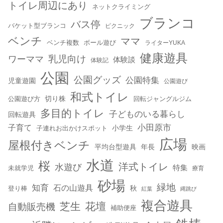
トイレ周辺にあり
ネットクライミング
ブランコ
バス停
バケット型ブランコ
ピクニック
ベンチ
ママ
ベンチ複数
ボール遊び
ライターYUKA
健康遊具
乳児向け
ワーママ
体験談
体験記
公園
公園グッズ
公園特集
児童遊園
公園遊び
和式トイレ
切り株
公園遊び方
回転ジャングルジム
多目的トイレ
子どものいる暮らし
回転遊具
小田原市
子育て
小学生
子連れお出かけスポット
広場
屋根付きベンチ
平均台型遊具
年長
映画
水道
桜
洋式トイレ
水遊び
特集
未就学児
療育
砂場
緑地
知育
石の山遊具
秋
登り棒
紅葉
縄跳び
複合遊具
芝生
花壇
自動販売機
補助便座