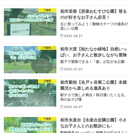
千葉県
柏市若柴【若柴おむすび公園】登る
のが好きなお子さん必見！
丘に登ってみよう！動物モチーフの遊具が
楽しい公園
2025.08.27
千葉県
柏市大室【柏たなか緑地】自然いっ
ぱい、お子さんと散歩しながら冒険
親子で冒険できる！「森」が広がる公園
2025.07.24
千葉県
柏市新柏【名戸ヶ谷第二公園】未就
園児から楽しめる遊具あり
駅チカで楽しさ満点！毎日通いたくなる、
街のあそび場
2025.06.27
千葉県
柏市永楽台【永楽台近隣公園】小さ
なお子さんとのお散歩にも♪
動物遊具がいっぱい！想像力が広がるユニ