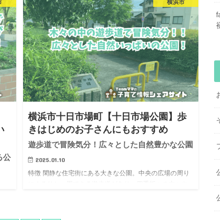
市
横浜市
ーの門がつけられているうえ、門の周りは柵で囲われて
とフ
います。また、沿道の交通量も少ないように思います。
入口の正面には…
、
横浜市十日市場町【十日市場公園】歩
い
きはじめのお子さんにもおすすめ
遊歩道で冒険気分！広々とした自然豊かな公園
る公
2025.01.10
特徴 閑静な住宅街にある大きな公園。中央の広場の周り
にぐるりと一周できる遊歩道があり、四季折々の木々や
花を眺めながら楽しくお散歩を楽しめます。 どんぐり拾
併設
いやよつばのクローバー探しなど季節によって楽しみ方
は様々。遊具は広…
園