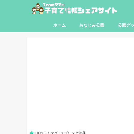
ホーム
おなじみ公園
公園グ
東京都
神奈川県
埼玉県
千葉県
HOME
タグ : スプリング遊具