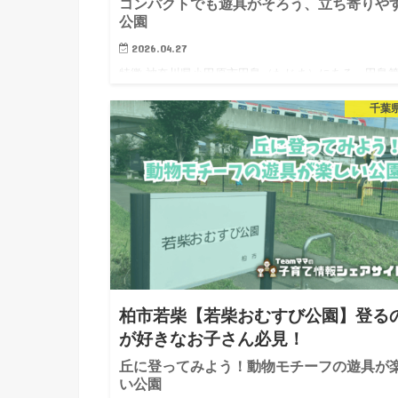
コンパクトでも遊具がそろう、立ち寄りや
公園
2026.04.27
特徴 神奈川県小田原市田島（たじま）にある、田島
公園です。道路に面して横長に設計されています。コ
千葉
パクトながらも6つの遊具と広場があり、とても充実
空間となっています。公園内は日当たりもいいです。
の木に囲まれてお…
柏市若柴【若柴おむすび公園】登る
が好きなお子さん必見！
丘に登ってみよう！動物モチーフの遊具が
い公園