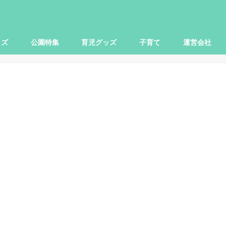
ッズ
公園特集
育児グッズ
子育て
運営会社
世田谷区
大田区
杉並区
練馬区
豊島区
横浜市
川崎市
小田原市
さいたま市
柏市
子ども関連
本レビュー
レビュー
映画
お出かけ
ママ向け
パパ向け