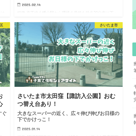
2025.02.14
向け
特徴 京王線八幡山駅から環状八号線を徒歩20分南に下っ
若
たところにあります。環状八号線を少し西に入った住宅
区
さいたま市
葉
街の中です。隣に小学校があり、地域の子どもたちに親
歩
しまれている公園です。 正方形の敷地の真ん中に円形の
芝生広場があり…
お
さいたま市太田窪【諏訪入公園】おむ
心
つ替え台あり！
すぐ
大きなスーパーの近く、広々伸び伸びお日様の
下でかけっこ！
2025.01.14