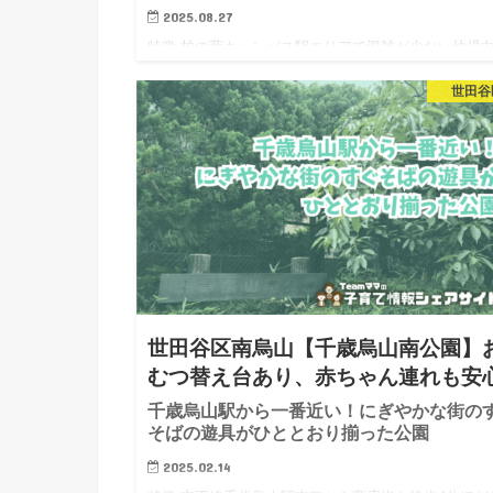
2025.08.27
特徴 柏の葉キャンパス駅エリアで混雑が少ない幼児
の公園を探している方にぴったりなのが、こちらの「
世田谷
柴おむすび公園」です。つくばエクスプレス線「柏の
キャンパス駅」から徒歩12分ほどの場所にあり、少々
く距離が長くなり…
世田谷区南烏山【千歳烏山南公園】
むつ替え台あり、赤ちゃん連れも安
千歳烏山駅から一番近い！にぎやかな街の
そばの遊具がひととおり揃った公園
2025.02.14