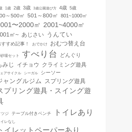
3歳
4歳
2歳
5歳
1歳
歳
3歳公園遊び方
501～800㎡
00～500㎡
801~1000㎡
1001〜2000㎡
2001~4000㎡
うんてい
4001㎡~
あじさい
おむつ替え台
おすすめ記事！
おでかけ
すべり台
どんぐり
お砂場セット
もみじ
イチョウ
クライミング遊具
シーソー
ェアサイクル
シーガル
ジャングルジム
スプリング遊具
スプリング遊具・スイング遊
具
トイレあり
テーブル付きベンチ
ツツジ
トイレなし
トイレットペーパーあり