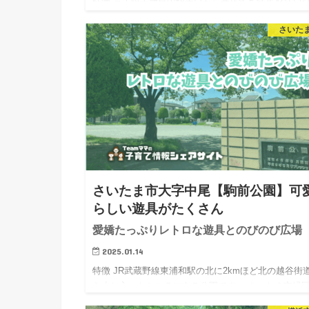
特徴 京王線千歳烏山駅南口から商店街を徒歩4分ほど
き、少し西に入った住宅街の中にあります。コンパク
さいた
な公園ですが、小さな子どもが走り回るには十分なス
ース。基本的な遊具が揃い、駅から近いので便利です
商店街から少し入…
さいたま市大字中尾【駒前公園】可
らしい遊具がたくさん
愛嬌たっぷりレトロな遊具とのびのび広場
2025.01.14
特徴 JR武蔵野線東浦和駅の北に2kmほど北の越谷街
ら少し入ったところにある公園です。 さいたま市緑
所から徒歩3分ほどで、プラザイーストという図書館