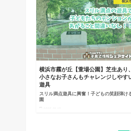
横浜
設された公共施設も近いです。 公園には遊具エリア
リースペ…
横浜市霧が丘【萱場公園】芝生あり
小さなお子さんもチャレンジしやす
遊具
スリル満点遊具に興奮！子どもの笑顔弾け
園
2025.01.10
特徴 住宅街の中にある大きな公園。隣には幼稚園が
されていて、子どもたちの元気な歌声が聞こえてきま
す。幼稚園が終わる午後にはたくさんの親子がこの公