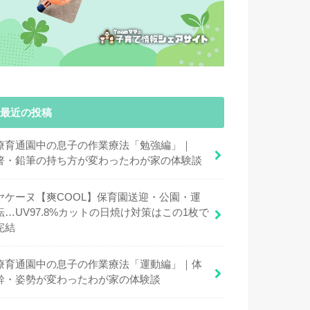
最近の投稿
療育通園中の息子の作業療法「勉強編」｜
箸・鉛筆の持ち方が変わったわが家の体験談
ヤケーヌ【爽COOL】保育園送迎・公園・運
転…UV97.8%カットの日焼け対策はこの1枚で
完結
療育通園中の息子の作業療法「運動編」｜体
幹・姿勢が変わったわが家の体験談