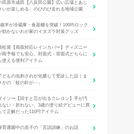
小田原市成田【八反田公園】広い広場とあじ
さいが楽しめる、のびのび走れる地域公園
1歳半が冷蔵庫・食器棚を突破！100均ロック
が効かないわが家のイタズラ対策グッズ
西松屋【両面対応レインカバー】ディズニー
が雨予報でも安心、対面式・背面式どちらに
も使える便利アイテム
子どもの虫刺されが化膿して受診した話｜ま
さかの「蚊の針が⋯」
ダイソー【回すと芯が出るクレヨン】手が汚
れない・折れない、3歳の塗り絵デビューに買
って正解だった110円アイテム
療育通園中の息子の「言語訓練」のお話