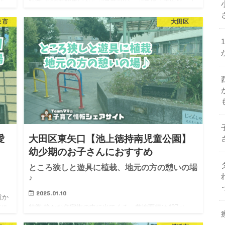
歩
特徴 JR浦和駅東口からバスで10分、バス停「太田窪三丁
ト
目」から徒歩6分。 第一産業道路沿いに大きなスーパーサ
ま市
大田区
ペ
ミットがあり、その裏手にあります。 閑静な住宅街の中
。
にありながら、地元でなじみのある大きなスーパーのお
隣で、地…
愛
大田区東矢口【池上徳持南児童公園】
幼少期のお子さんにおすすめ
ところ狭しと遊具に植栽、地元の方の憩いの場
♪
2025.01.10
道か
特徴 静かな住宅街の中に出てくる、敷地面積は427㎡
区役
と、とても小さな公園です。 公園の入口には、シャッタ
も併