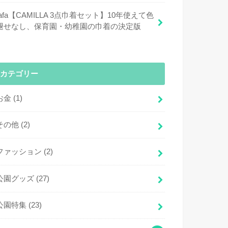
fafa【CAMILLA 3点巾着セット】10年使えて色
褪せなし、保育園・幼稚園の巾着の決定版
カテゴリー
お金
(1)
その他
(2)
ファッション
(2)
公園グッズ
(27)
公園特集
(23)