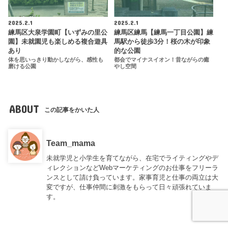
2025.2.1
2025.2.1
練馬区大泉学園町【いずみの里公
練馬区練馬【練馬一丁目公園】練
園】未就園児も楽しめる複合遊具
馬駅から徒歩3分！桜の木が印象
あり
的な公園
体を思いっきり動かしながら、感性も
都会でマイナスイオン！昔ながらの癒
磨ける公園
やし空間
ABOUT
この記事をかいた人
Team_mama
未就学児と小学生を育てながら、在宅でライティングやデ
ィレクションなどWebマーケティングのお仕事をフリーラ
ンスとして請け負っています。家事育児と仕事の両立は大
変ですが、仕事仲間に刺激をもらって日々頑張れていま
す。