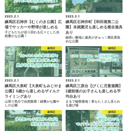
2025.2.1
2025.2.1
練馬区石神井【むくのき公園】広
練馬区石神井町【和田堀第二公
場でサッカーや野球が楽しめる
園】未就園児も楽しめる複合遊具
あり
子どもたちが走り回れる広々とした自
然豊かな公園！
細長い敷地に遊具がぎゅっ！満足度高
めな公園
練馬区
練馬区
2025.2.1
2025.2.1
練馬区大泉町【大泉町もみじやま
練馬区三原台【びくに児童遊園】
公園】6歳から楽しめるザイルク
2歳前後のお子さんも楽しめる平
ライミングあり
均台あり
山登り気分で自然散策！緑豊かな癒や
まるで秘密基地！車もたくさん見られ
しの公園
る遊び場
練馬区
練馬区