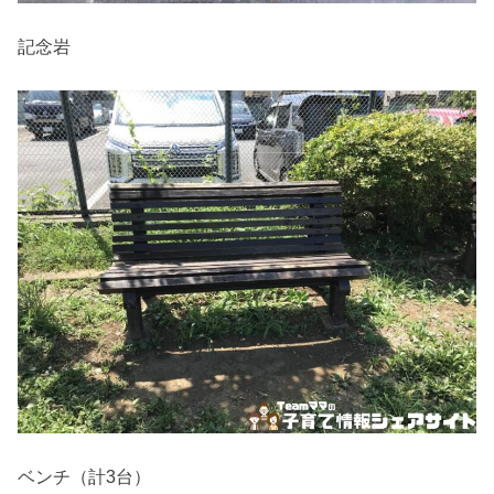
記念岩
ベンチ（計3台）