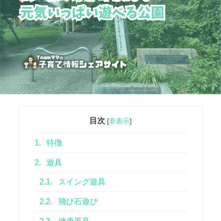
目次
[
非表示
]
1.
特徴
2.
遊具
2.1.
スイング遊具
2.2.
飛び石遊び