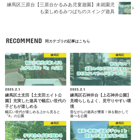
練馬区三原台【三原台かるみあ児童遊園】未就園児
も楽しめるみつばちのスイング遊具
RECOMMEND
同カテゴリの記事はこちら
練馬区
練馬区
2025.2.1
2025.2.1
練馬区土支田【土支田エイト公
練馬区石神井台【上石神井公園】
園】充実した遊具で幅広い世代の
見晴らしもよく、見守りやすい環
子どもが楽しめる
境
幅広い世代が楽しめる上から見ると
昔ながらの遊具が豊富！体を動かして
「8」の公園
遊べる公園
練馬区
練馬区