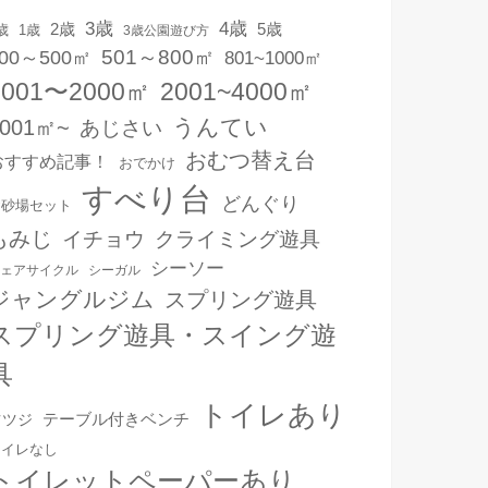
3歳
4歳
2歳
5歳
1歳
歳
3歳公園遊び方
501～800㎡
00～500㎡
801~1000㎡
1001〜2000㎡
2001~4000㎡
うんてい
4001㎡~
あじさい
おむつ替え台
おすすめ記事！
おでかけ
すべり台
どんぐり
お砂場セット
もみじ
イチョウ
クライミング遊具
シーソー
ェアサイクル
シーガル
ジャングルジム
スプリング遊具
スプリング遊具・スイング遊
具
トイレあり
テーブル付きベンチ
ツツジ
トイレなし
トイレットペーパーあり