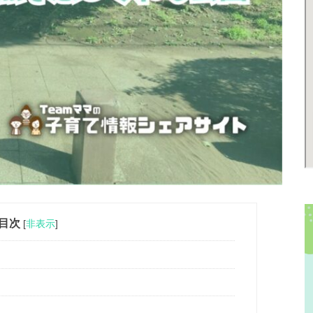
目次
[
非表示
]