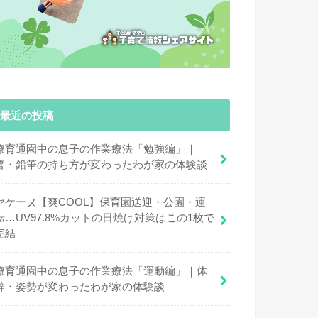
最近の投稿
療育通園中の息子の作業療法「勉強編」｜
箸・鉛筆の持ち方が変わったわが家の体験談
ヤケーヌ【爽COOL】保育園送迎・公園・運
転…UV97.8%カットの日焼け対策はこの1枚で
完結
療育通園中の息子の作業療法「運動編」｜体
幹・姿勢が変わったわが家の体験談