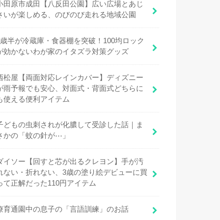
小田原市成田【八反田公園】広い広場とあじ
さいが楽しめる、のびのび走れる地域公園
1歳半が冷蔵庫・食器棚を突破！100均ロック
が効かないわが家のイタズラ対策グッズ
西松屋【両面対応レインカバー】ディズニー
が雨予報でも安心、対面式・背面式どちらに
も使える便利アイテム
子どもの虫刺されが化膿して受診した話｜ま
さかの「蚊の針が⋯」
ダイソー【回すと芯が出るクレヨン】手が汚
れない・折れない、3歳の塗り絵デビューに買
って正解だった110円アイテム
療育通園中の息子の「言語訓練」のお話