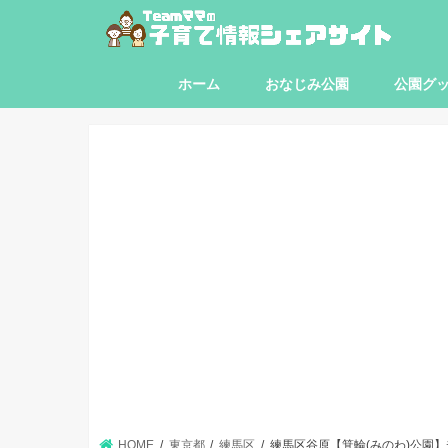
ホーム
おなじみ公園
公園グ
東京都
神奈川県
埼玉県
千葉県
HOME
東京都
練馬区
練馬区谷原【箕輪(みのわ)公園