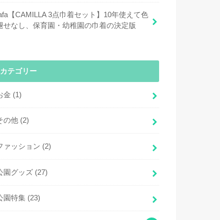
fafa【CAMILLA 3点巾着セット】10年使えて色
褪せなし、保育園・幼稚園の巾着の決定版
カテゴリー
お金
(1)
その他
(2)
ファッション
(2)
公園グッズ
(27)
公園特集
(23)