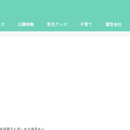
ッズ
公園特集
育児グッズ
子育て
運営会社
世田谷区
大田区
杉並区
練馬区
豊島区
横浜市
川崎市
小田原市
さいたま市
柏市
子ども関連
本レビュー
レビュー
映画
お出かけ
ママ向け
パパ向け
】未就園児も楽しめる遊具あり