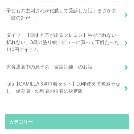
子どもの虫刺されが化膿して受診した話｜まさかの
「蚊の針が⋯」
ダイソー【回すと芯が出るクレヨン】手が汚れない・
折れない、3歳の塗り絵デビューに買って正解だった
110円アイテム
療育通園中の息子の「言語訓練」のお話
fafa【CAMILLA 3点巾着セット】10年使えて色褪せな
し、保育園・幼稚園の巾着の決定版
カテゴリー