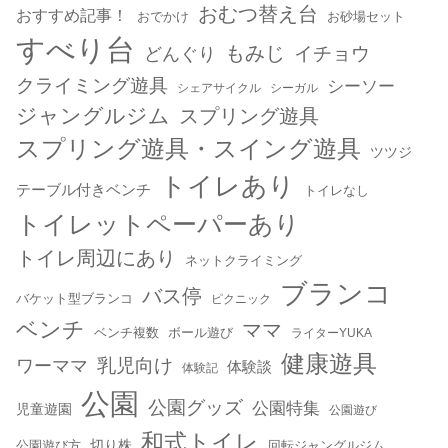
おむつ替え台
おすすめ記事！
おでかけ
お砂場セット
すべり台
もみじ
どんぐり
イチョウ
クライミング遊具
シーソー
シェアサイクル
シーガル
ジャングルジム
スプリング遊具
スプリング遊具・スイング遊具
ツツジ
トイレあり
テーブル付きベンチ
トイレなし
トイレットペーパーあり
トイレ周辺にあり
ネットクライミング
ブランコ
バス停
バケット型ブランコ
ピクニック
ベンチ
ママ
ベンチ複数
ボール遊び
ライターYUKA
健康遊具
乳児向け
ワーママ
体験談
体験記
公園
公園グッズ
公園特集
児童遊園
公園遊び
和式トイレ
切り株
公園遊び方
回転ジャングルジム