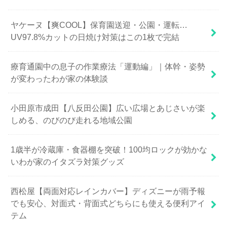
ヤケーヌ【爽COOL】保育園送迎・公園・運転…
UV97.8%カットの日焼け対策はこの1枚で完結
療育通園中の息子の作業療法「運動編」｜体幹・姿勢
が変わったわが家の体験談
小田原市成田【八反田公園】広い広場とあじさいが楽
しめる、のびのび走れる地域公園
1歳半が冷蔵庫・食器棚を突破！100均ロックが効かな
いわが家のイタズラ対策グッズ
西松屋【両面対応レインカバー】ディズニーが雨予報
でも安心、対面式・背面式どちらにも使える便利アイ
テム