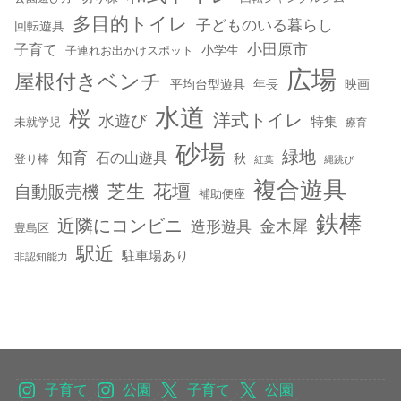
多目的トイレ
子どものいる暮らし
回転遊具
小田原市
子育て
小学生
子連れお出かけスポット
広場
屋根付きベンチ
平均台型遊具
年長
映画
水道
桜
洋式トイレ
水遊び
特集
未就学児
療育
砂場
緑地
知育
石の山遊具
秋
登り棒
紅葉
縄跳び
複合遊具
芝生
花壇
自動販売機
補助便座
鉄棒
近隣にコンビニ
金木犀
造形遊具
豊島区
駅近
駐車場あり
非認知能力
子育て
公園
子育て
公園