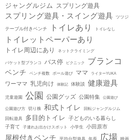
ジャングルジム
スプリング遊具
スプリング遊具・スイング遊具
ツツジ
トイレあり
テーブル付きベンチ
トイレなし
トイレットペーパーあり
トイレ周辺にあり
ネットクライミング
ブランコ
バス停
バケット型ブランコ
ピクニック
ベンチ
ママ
ベンチ複数
ボール遊び
ライターYUKA
健康遊具
乳児向け
ワーママ
体験談
体験記
公園
公園グッズ
公園特集
児童遊園
公園遊び
和式トイレ
切り株
公園遊び方
回転ジャングルジム
多目的トイレ
子どものいる暮らし
回転遊具
小田原市
子育て
小学生
子連れお出かけスポット
広場
屋根付きベンチ
平均台型遊具
年長
映画