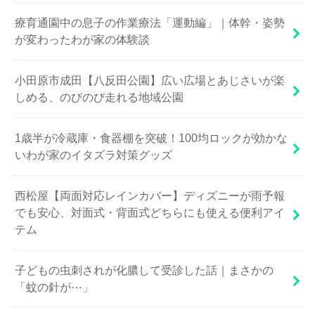
療育通園中の息子の作業療法「運動編」｜体幹・姿勢
が変わったわが家の体験談
小田原市成田【八反田公園】広い広場とあじさいが楽
しめる、のびのび走れる地域公園
1歳半が冷蔵庫・食器棚を突破！100均ロックが効かな
いわが家のイタズラ対策グッズ
西松屋【両面対応レインカバー】ディズニーが雨予報
でも安心、対面式・背面式どちらにも使える便利アイ
テム
子どもの虫刺されが化膿して受診した話｜まさかの
「蚊の針が⋯」