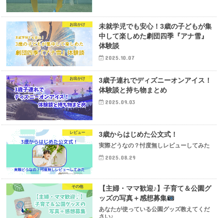
お出かけ
未就学児でも安心！3歳の子どもが集
中して楽しめた劇団四季『アナ雪』
体験談
2025.10.07
お出かけ
3歳子連れでディズニーオンアイス！
体験談と持ち物まとめ
2025.09.03
レビュー
3歳からはじめた公文式！
実際どうなの？忖度無しレビューしてみた
2025.08.29
その他
【主婦・ママ歓迎♪】子育て＆公園グ
ッズの写真＋感想募集
あなたが使っている公園グッズ教えてくだ
さい♪