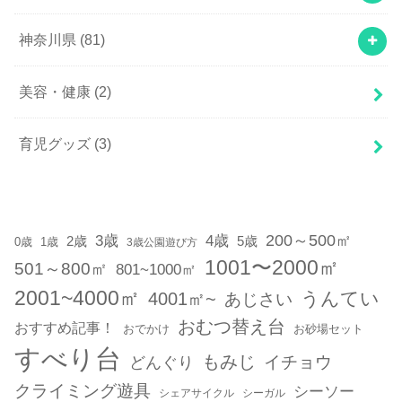
神奈川県
(81)
美容・健康
(2)
育児グッズ
(3)
200～500㎡
3歳
4歳
2歳
5歳
1歳
0歳
3歳公園遊び方
1001〜2000㎡
501～800㎡
801~1000㎡
2001~4000㎡
うんてい
4001㎡~
あじさい
おむつ替え台
おすすめ記事！
おでかけ
お砂場セット
すべり台
もみじ
どんぐり
イチョウ
クライミング遊具
シーソー
シェアサイクル
シーガル