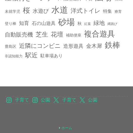
水道
桜
洋式トイレ
水遊び
特集
未就学児
療育
砂場
緑地
知育
石の山遊具
秋
登り棒
紅葉
縄跳び
複合遊具
芝生
花壇
自動販売機
補助便座
鉄棒
近隣にコンビニ
金木犀
造形遊具
豊島区
駅近
駐車場あり
非認知能力
子育て
公園
子育て
公園
ホーム