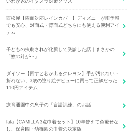
いわが家のイタズラ対策グッズ
西松屋【両面対応レインカバー】ディズニーが雨予報
でも安心、対面式・背面式どちらにも使える便利アイ
テム
子どもの虫刺されが化膿して受診した話｜まさかの
「蚊の針が⋯」
ダイソー【回すと芯が出るクレヨン】手が汚れない・
折れない、3歳の塗り絵デビューに買って正解だった
110円アイテム
療育通園中の息子の「言語訓練」のお話
fafa【CAMILLA 3点巾着セット】10年使えて色褪せな
し、保育園・幼稚園の巾着の決定版