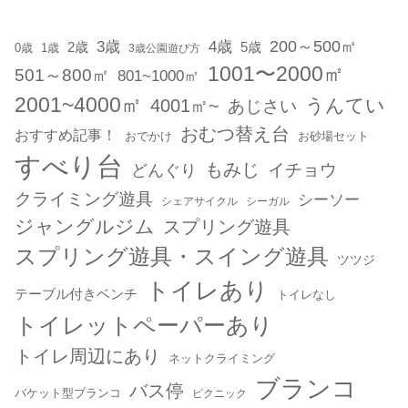
200～500㎡
3歳
4歳
2歳
5歳
1歳
0歳
3歳公園遊び方
1001〜2000㎡
501～800㎡
801~1000㎡
2001~4000㎡
うんてい
4001㎡~
あじさい
おむつ替え台
おすすめ記事！
おでかけ
お砂場セット
すべり台
もみじ
どんぐり
イチョウ
クライミング遊具
シーソー
シェアサイクル
シーガル
ジャングルジム
スプリング遊具
スプリング遊具・スイング遊具
ツツジ
トイレあり
テーブル付きベンチ
トイレなし
トイレットペーパーあり
トイレ周辺にあり
ネットクライミング
ブランコ
バス停
バケット型ブランコ
ピクニック