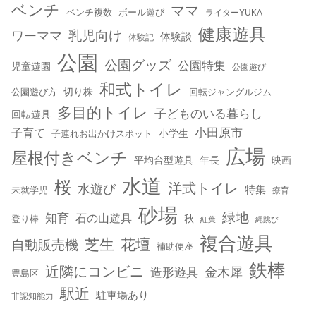
ベンチ
ママ
ベンチ複数
ボール遊び
ライターYUKA
健康遊具
乳児向け
ワーママ
体験談
体験記
公園
公園グッズ
公園特集
児童遊園
公園遊び
和式トイレ
切り株
公園遊び方
回転ジャングルジム
多目的トイレ
子どものいる暮らし
回転遊具
小田原市
子育て
小学生
子連れお出かけスポット
広場
屋根付きベンチ
平均台型遊具
年長
映画
水道
桜
洋式トイレ
水遊び
特集
未就学児
療育
砂場
緑地
知育
石の山遊具
秋
登り棒
紅葉
縄跳び
複合遊具
芝生
花壇
自動販売機
補助便座
鉄棒
近隣にコンビニ
金木犀
造形遊具
豊島区
駅近
駐車場あり
非認知能力