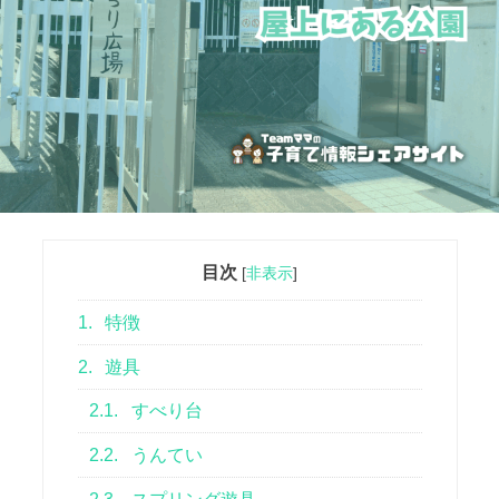
目次
[
非表示
]
1.
特徴
2.
遊具
2.1.
すべり台
2.2.
うんてい