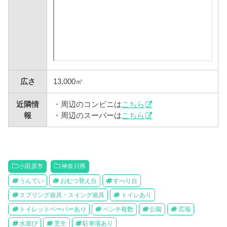
広さ
13,000㎡
近隣情
・周辺のコンビニは
こちら
報
・周辺のスーパーは
こちら
小田原市
神奈川県
うんてい
おむつ替え台
すべり台
スプリング遊具・スイング遊具
トイレあり
トイレットペーパーあり
ベンチ複数
公園
広場
水遊び
芝生
駐車場あり