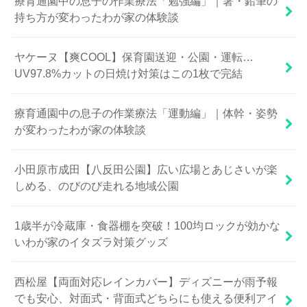
療育通園中の息子の作業療法「勉強編」｜箸・鉛筆の
持ち方が変わったわが家の体験談
ヤケーヌ【爽COOL】保育園送迎・公園・運転…
UV97.8%カットの日焼け対策はこの1枚で完結
療育通園中の息子の作業療法「運動編」｜体幹・姿勢
が変わったわが家の体験談
小田原市成田【八反田公園】広い広場とあじさいが楽
しめる、のびのび走れる地域公園
1歳半が冷蔵庫・食器棚を突破！100均ロックが効かな
いわが家のイタズラ対策グッズ
西松屋【両面対応レインカバー】ディズニーが雨予報
でも安心、対面式・背面式どちらにも使える便利アイ