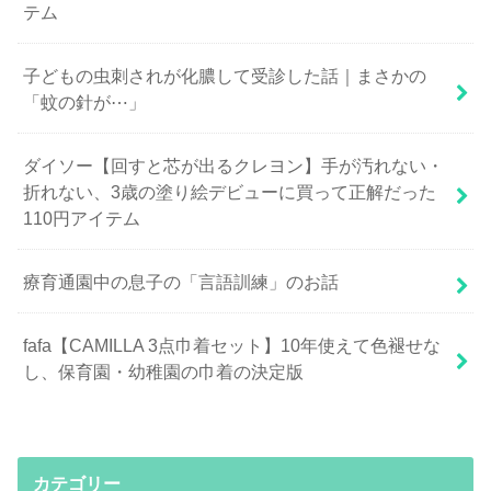
テム
子どもの虫刺されが化膿して受診した話｜まさかの
「蚊の針が⋯」
ダイソー【回すと芯が出るクレヨン】手が汚れない・
折れない、3歳の塗り絵デビューに買って正解だった
110円アイテム
療育通園中の息子の「言語訓練」のお話
fafa【CAMILLA 3点巾着セット】10年使えて色褪せな
し、保育園・幼稚園の巾着の決定版
カテゴリー