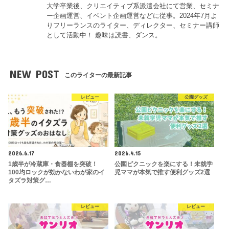
大学卒業後、クリエイティブ系派遣会社にて営業、セミナ
ー企画運営、イベント企画運営などに従事。2024年7月よ
りフリーランスのライター、ディレクター、セミナー講師
として活動中！ 趣味は読書、ダンス。
NEW POST
このライターの最新記事
レビュー
公園グッズ
2026.6.17
2026.4.15
1歳半が冷蔵庫・食器棚を突破！
公園ピクニックを楽にする！未就学
100均ロックが効かないわが家のイ
児ママが本気で推す便利グッズ2選
タズラ対策グ…
レビュー
レビュー