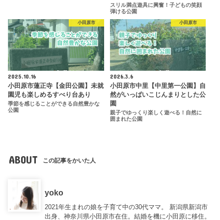
スリル満点遊具に興奮！子どもの笑顔
弾ける公園
小田原市
小田原市
2025.10.16
2026.3.6
小田原市蓮正寺【金田公園】未就
小田原市中里【中里第一公園】自
園児も楽しめるすべり台あり
然がいっぱいこじんまりとした公
園
季節を感じることができる自然豊かな
公園
親子でゆっくり楽しく遊べる！自然に
囲まれた公園
ABOUT
この記事をかいた人
yoko
2021年生まれの娘を子育て中の30代ママ。 新潟県新潟市
出身、神奈川県小田原市在住。結婚を機に小田原に移住。