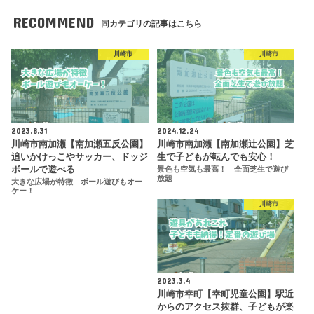
RECOMMEND
同カテゴリの記事はこちら
川崎市
川崎市
2023.8.31
2024.12.24
川崎市南加瀬【南加瀬五反公園】
川崎市南加瀬【南加瀬辻公園】芝
追いかけっこやサッカー、ドッジ
生で子どもが転んでも安心！
ボールで遊べる
景色も空気も最高！ 全面芝生で遊び
放題
大きな広場が特徴 ボール遊びもオー
ケー！
川崎市
2023.3.4
川崎市幸町【幸町児童公園】駅近
からのアクセス抜群、子どもが楽