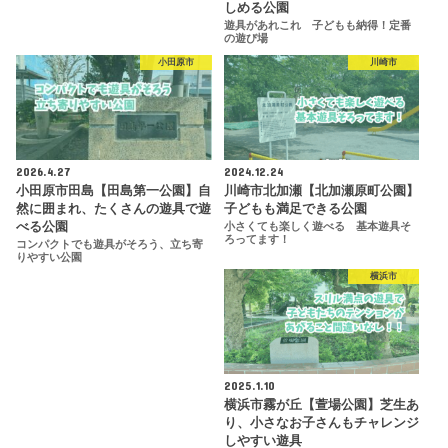
しめる公園
遊具があれこれ 子どもも納得！定番
の遊び場
小田原市
川崎市
2026.4.27
2024.12.24
小田原市田島【田島第一公園】自
川崎市北加瀬【北加瀬原町公園】
然に囲まれ、たくさんの遊具で遊
子どもも満足できる公園
べる公園
小さくても楽しく遊べる 基本遊具そ
ろってます！
コンパクトでも遊具がそろう、立ち寄
りやすい公園
横浜市
2025.1.10
横浜市霧が丘【萱場公園】芝生あ
り、小さなお子さんもチャレンジ
しやすい遊具