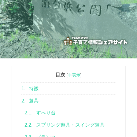
目次
[
非表示
]
1.
特徴
2.
遊具
2.1.
すべり台
2.2.
スプリング遊具・スイング遊具