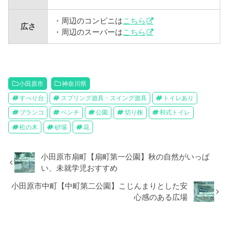
・周辺のコンビニは
こちら
広さ
・周辺のスーパーは
こちら
小田原市
神奈川県
すべり台
スプリング遊具・スイング遊具
トイレあり
ブランコ
ベンチ
公園
切り株
和式トイレ
松の木
砂場
花
小田原市扇町【扇町第一公園】秋の自然がいっぱ
い、未就学児おすすめ
​​小田原市中町【中町第二公園】こじんまりとした安
心感のある広場