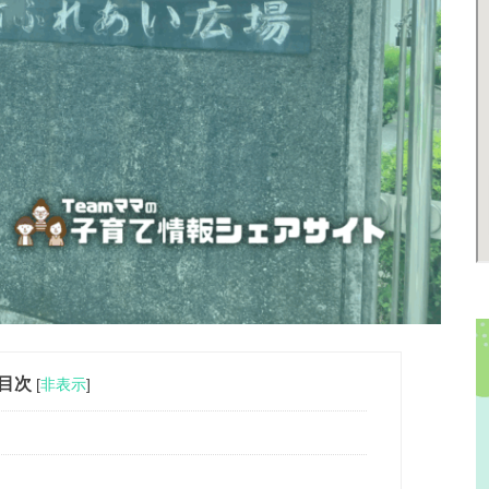
目次
[
非表示
]