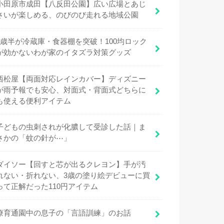
小田原市成田【八反田公園】広い広場とあじ
さいが楽しめる、のびのび走れる地域公園
1歳半が冷蔵庫・食器棚を突破！100均ロック
が効かないわが家のイタズラ対策グッズ
西松屋【両面対応レインカバー】ディズニー
が雨予報でも安心、対面式・背面式どちらに
も使える便利アイテム
子どもの虫刺されが化膿して受診した話｜ま
さかの「蚊の針が⋯」
ダイソー【回すと芯が出るクレヨン】手が汚
れない・折れない、3歳の塗り絵デビューに買
って正解だった110円アイテム
療育通園中の息子の「言語訓練」のお話