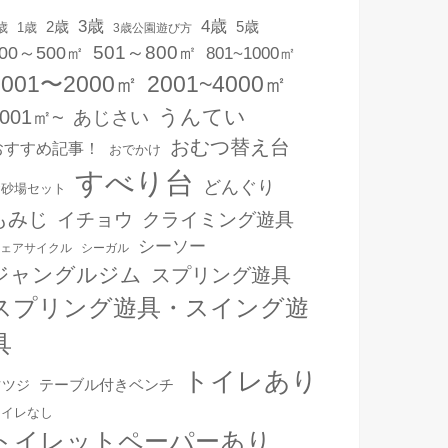
3歳
4歳
2歳
5歳
1歳
歳
3歳公園遊び方
501～800㎡
00～500㎡
801~1000㎡
1001〜2000㎡
2001~4000㎡
うんてい
4001㎡~
あじさい
おむつ替え台
おすすめ記事！
おでかけ
すべり台
どんぐり
お砂場セット
もみじ
イチョウ
クライミング遊具
シーソー
ェアサイクル
シーガル
ジャングルジム
スプリング遊具
スプリング遊具・スイング遊
具
トイレあり
テーブル付きベンチ
ツツジ
トイレなし
トイレットペーパーあり