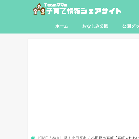
ホーム
おなじみ公園
公園グ
東京都
神奈川県
埼玉県
千葉県
HOME
神奈川県
小田原市
小田原市寿町【寿町ふれあ