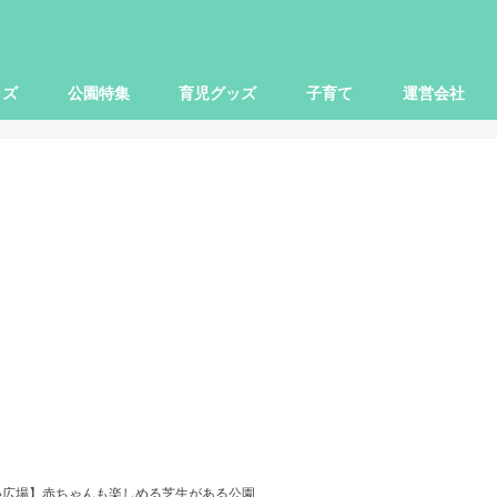
ッズ
公園特集
育児グッズ
子育て
運営会社
世田谷区
大田区
杉並区
練馬区
豊島区
横浜市
川崎市
小田原市
さいたま市
柏市
子ども関連
本レビュー
レビュー
映画
お出かけ
ママ向け
パパ向け
い広場】赤ちゃんも楽しめる芝生がある公園