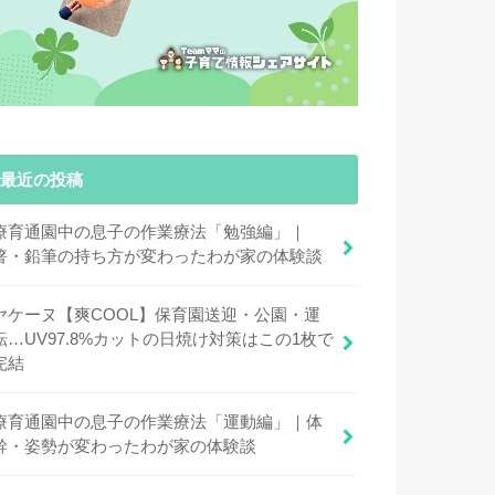
最近の投稿
療育通園中の息子の作業療法「勉強編」｜
箸・鉛筆の持ち方が変わったわが家の体験談
ヤケーヌ【爽COOL】保育園送迎・公園・運
転…UV97.8%カットの日焼け対策はこの1枚で
完結
療育通園中の息子の作業療法「運動編」｜体
幹・姿勢が変わったわが家の体験談