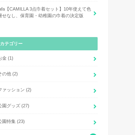
fafa【CAMILLA 3点巾着セット】10年使えて色
褪せなし、保育園・幼稚園の巾着の決定版
カテゴリー
お金
(1)
その他
(2)
ファッション
(2)
公園グッズ
(27)
公園特集
(23)