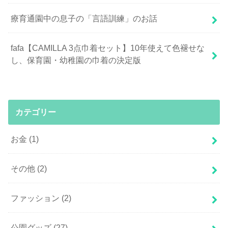
療育通園中の息子の「言語訓練」のお話
fafa【CAMILLA 3点巾着セット】10年使えて色褪せな
し、保育園・幼稚園の巾着の決定版
カテゴリー
お金
(1)
その他
(2)
ファッション
(2)
公園グッズ
(27)