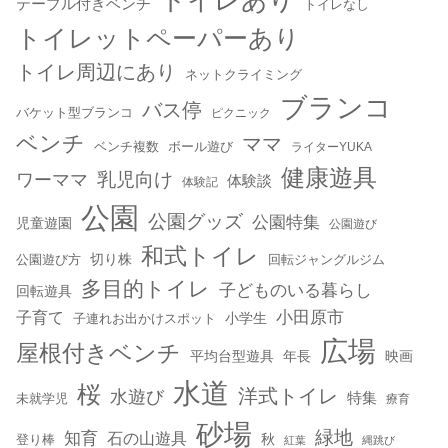
テーブル付きベンチ
トイレなし
トイレットペーパーあり
トイレ周辺にあり
ネットクライミング
ブランコ
バス停
バケット型ブランコ
ピクニック
ベンチ
ママ
ベンチ複数
ボール遊び
ライターYUKA
健康遊具
乳児向け
ワーママ
体験談
体験記
公園
公園グッズ
公園特集
児童遊園
公園遊び
和式トイレ
切り株
公園遊び方
回転ジャングルジム
多目的トイレ
子どものいる暮らし
回転遊具
小田原市
子育て
小学生
子連れお出かけスポット
広場
屋根付きベンチ
平均台型遊具
年長
映画
水道
桜
洋式トイレ
水遊び
特集
未就学児
療育
砂場
緑地
知育
石の山遊具
秋
登り棒
紅葉
縄跳び