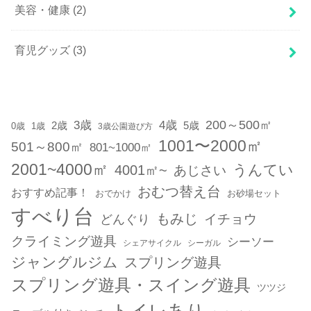
美容・健康
(2)
育児グッズ
(3)
200～500㎡
3歳
4歳
2歳
5歳
1歳
0歳
3歳公園遊び方
1001〜2000㎡
501～800㎡
801~1000㎡
2001~4000㎡
うんてい
4001㎡~
あじさい
おむつ替え台
おすすめ記事！
おでかけ
お砂場セット
すべり台
もみじ
どんぐり
イチョウ
クライミング遊具
シーソー
シェアサイクル
シーガル
ジャングルジム
スプリング遊具
スプリング遊具・スイング遊具
ツツジ
トイレあり