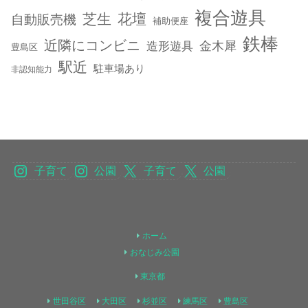
複合遊具
芝生
花壇
自動販売機
補助便座
鉄棒
近隣にコンビニ
金木犀
造形遊具
豊島区
駅近
駐車場あり
非認知能力
子育て
公園
子育て
公園
ホーム
おなじみ公園
東京都
世田谷区
大田区
杉並区
練馬区
豊島区