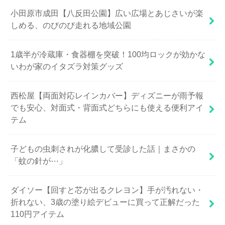
小田原市成田【八反田公園】広い広場とあじさいが楽
しめる、のびのび走れる地域公園
1歳半が冷蔵庫・食器棚を突破！100均ロックが効かな
いわが家のイタズラ対策グッズ
西松屋【両面対応レインカバー】ディズニーが雨予報
でも安心、対面式・背面式どちらにも使える便利アイ
テム
子どもの虫刺されが化膿して受診した話｜まさかの
「蚊の針が⋯」
ダイソー【回すと芯が出るクレヨン】手が汚れない・
折れない、3歳の塗り絵デビューに買って正解だった
110円アイテム