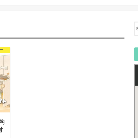
ー
均
対