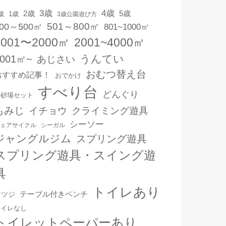
3歳
4歳
2歳
5歳
1歳
歳
3歳公園遊び方
501～800㎡
00～500㎡
801~1000㎡
1001〜2000㎡
2001~4000㎡
うんてい
4001㎡~
あじさい
おむつ替え台
おすすめ記事！
おでかけ
すべり台
どんぐり
お砂場セット
もみじ
イチョウ
クライミング遊具
シーソー
ェアサイクル
シーガル
ジャングルジム
スプリング遊具
スプリング遊具・スイング遊
具
トイレあり
テーブル付きベンチ
ツツジ
トイレなし
トイレットペーパーあり