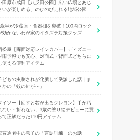
小田原市成田【八反田公園】広い広場とあじ
さいが楽しめる、のびのび走れる地域公園
1歳半が冷蔵庫・食器棚を突破！100均ロック
が効かないわが家のイタズラ対策グッズ
西松屋【両面対応レインカバー】ディズニー
が雨予報でも安心、対面式・背面式どちらに
も使える便利アイテム
子どもの虫刺されが化膿して受診した話｜ま
さかの「蚊の針が⋯」
ダイソー【回すと芯が出るクレヨン】手が汚
れない・折れない、3歳の塗り絵デビューに買
って正解だった110円アイテム
療育通園中の息子の「言語訓練」のお話