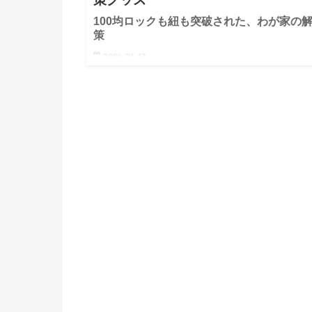
100均ロックも紐も突破された、わが家の
策
2026.06.17
※本記事はアフィリエイトリンクを含みます こんに
は！4歳の子育て中のyokoです。 「1歳半から体操教
早い？通って感じたメリットと体験談」などでもお話
しているのですが、わが家の子どもは小さい時からめ
ゃくちゃアク…