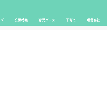
ッズ
公園特集
育児グッズ
子育て
運営会社
世田谷区
大田区
杉並区
練馬区
豊島区
横浜市
川崎市
小田原市
さいたま市
柏市
子ども関連
本レビュー
レビュー
映画
お出かけ
ママ向け
パパ向け