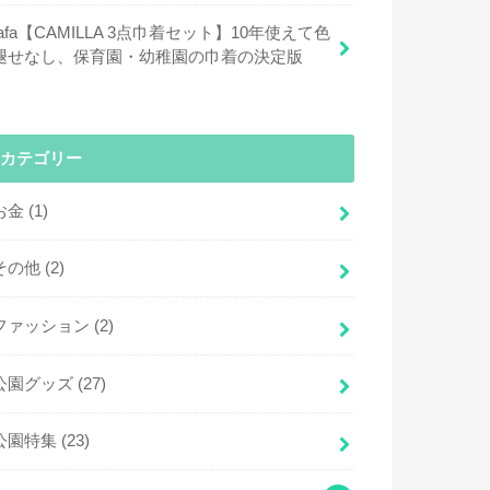
fafa【CAMILLA 3点巾着セット】10年使えて色
褪せなし、保育園・幼稚園の巾着の決定版
カテゴリー
お金
(1)
その他
(2)
ファッション
(2)
公園グッズ
(27)
公園特集
(23)