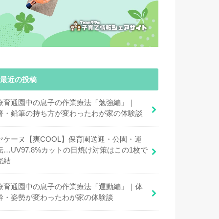
最近の投稿
療育通園中の息子の作業療法「勉強編」｜
箸・鉛筆の持ち方が変わったわが家の体験談
ヤケーヌ【爽COOL】保育園送迎・公園・運
転…UV97.8%カットの日焼け対策はこの1枚で
完結
療育通園中の息子の作業療法「運動編」｜体
幹・姿勢が変わったわが家の体験談