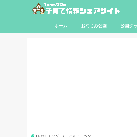
ホーム
おなじみ公園
公園グ
東京都
神奈川県
埼玉県
千葉県
HOME
タグ : チャイルドロック