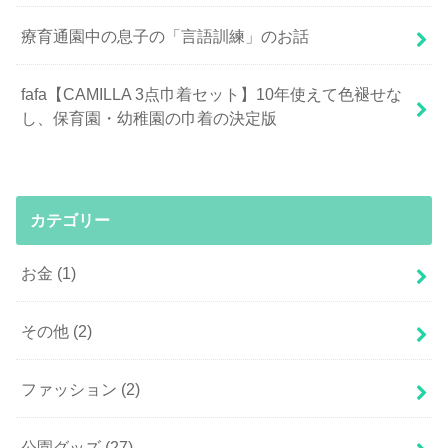
療育通園中の息子の「言語訓練」のお話
fafa【CAMILLA 3点巾着セット】10年使えて色褪せな
し、保育園・幼稚園の巾着の決定版
カテゴリー
お金
(1)
その他
(2)
ファッション
(2)
公園グッズ
(27)