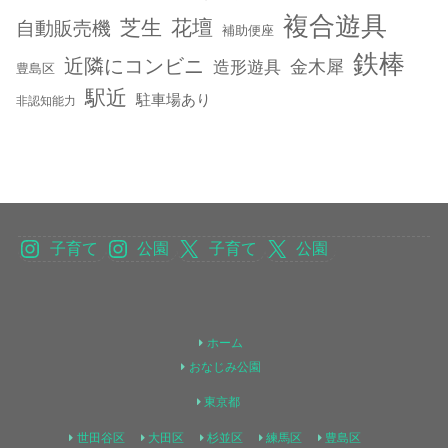
複合遊具
芝生
花壇
自動販売機
補助便座
鉄棒
近隣にコンビニ
金木犀
造形遊具
豊島区
駅近
駐車場あり
非認知能力
子育て
公園
子育て
公園
ホーム
おなじみ公園
東京都
世田谷区
大田区
杉並区
練馬区
豊島区