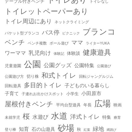
テーブル付きベンチ
トイレなし
トイレットペーパーあり
トイレ周辺にあり
ネットクライミング
ブランコ
バス停
バケット型ブランコ
ピクニック
ベンチ
ママ
ベンチ複数
ボール遊び
ライターYUKA
健康遊具
乳児向け
ワーママ
体験談
体験記
公園
公園グッズ
公園特集
児童遊園
公園遊び
和式トイレ
切り株
公園遊び方
回転ジャングルジム
多目的トイレ
子どものいる暮らし
回転遊具
小田原市
子育て
小学生
子連れお出かけスポット
広場
屋根付きベンチ
平均台型遊具
年長
映画
水道
桜
洋式トイレ
水遊び
特集
未就学児
療育
砂場
緑地
知育
石の山遊具
秋
登り棒
紅葉
縄跳び