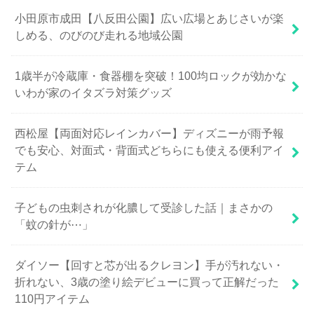
小田原市成田【八反田公園】広い広場とあじさいが楽
しめる、のびのび走れる地域公園
1歳半が冷蔵庫・食器棚を突破！100均ロックが効かな
いわが家のイタズラ対策グッズ
西松屋【両面対応レインカバー】ディズニーが雨予報
でも安心、対面式・背面式どちらにも使える便利アイ
テム
子どもの虫刺されが化膿して受診した話｜まさかの
「蚊の針が⋯」
ダイソー【回すと芯が出るクレヨン】手が汚れない・
折れない、3歳の塗り絵デビューに買って正解だった
110円アイテム