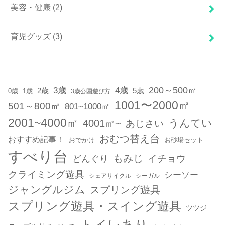
美容・健康
(2)
育児グッズ
(3)
200～500㎡
3歳
4歳
2歳
5歳
1歳
0歳
3歳公園遊び方
1001〜2000㎡
501～800㎡
801~1000㎡
2001~4000㎡
うんてい
4001㎡~
あじさい
おむつ替え台
おすすめ記事！
おでかけ
お砂場セット
すべり台
もみじ
どんぐり
イチョウ
クライミング遊具
シーソー
シェアサイクル
シーガル
ジャングルジム
スプリング遊具
スプリング遊具・スイング遊具
ツツジ
トイレあり