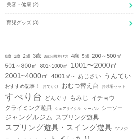
美容・健康
(2)
育児グッズ
(3)
200～500㎡
3歳
4歳
2歳
5歳
1歳
0歳
3歳公園遊び方
1001〜2000㎡
501～800㎡
801~1000㎡
2001~4000㎡
うんてい
4001㎡~
あじさい
おむつ替え台
おすすめ記事！
おでかけ
お砂場セット
すべり台
もみじ
どんぐり
イチョウ
クライミング遊具
シーソー
シェアサイクル
シーガル
ジャングルジム
スプリング遊具
スプリング遊具・スイング遊具
ツツジ
トイレあり