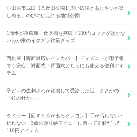
小田原市成田【八反田公園】広い広場とあじさいが楽
しめる、のびのび走れる地域公園
1歳半が冷蔵庫・食器棚を突破！100均ロックが効かな
いわが家のイタズラ対策グッズ
西松屋【両面対応レインカバー】ディズニーが雨予報
でも安心、対面式・背面式どちらにも使える便利アイ
テム
子どもの虫刺されが化膿して受診した話｜まさかの
「蚊の針が⋯」
ダイソー【回すと芯が出るクレヨン】手が汚れない・
折れない、3歳の塗り絵デビューに買って正解だった
110円アイテム