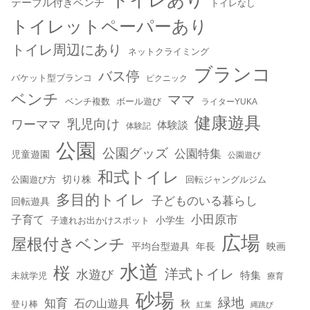
テーブル付きベンチ
トイレなし
トイレットペーパーあり
トイレ周辺にあり
ネットクライミング
ブランコ
バス停
バケット型ブランコ
ピクニック
ベンチ
ママ
ベンチ複数
ボール遊び
ライターYUKA
健康遊具
乳児向け
ワーママ
体験談
体験記
公園
公園グッズ
公園特集
児童遊園
公園遊び
和式トイレ
切り株
公園遊び方
回転ジャングルジム
多目的トイレ
子どものいる暮らし
回転遊具
小田原市
子育て
小学生
子連れお出かけスポット
広場
屋根付きベンチ
平均台型遊具
年長
映画
水道
桜
洋式トイレ
水遊び
特集
未就学児
療育
砂場
緑地
知育
石の山遊具
秋
登り棒
紅葉
縄跳び