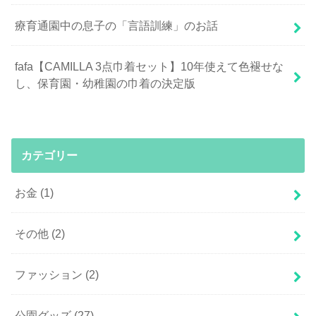
療育通園中の息子の「言語訓練」のお話
fafa【CAMILLA 3点巾着セット】10年使えて色褪せな
し、保育園・幼稚園の巾着の決定版
カテゴリー
お金
(1)
その他
(2)
ファッション
(2)
公園グッズ
(27)