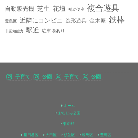
複合遊具
芝生
花壇
自動販売機
補助便座
鉄棒
近隣にコンビニ
金木犀
造形遊具
豊島区
駅近
駐車場あり
非認知能力
子育て
公園
子育て
公園
ホーム
おなじみ公園
東京都
世田谷区
大田区
杉並区
練馬区
豊島区