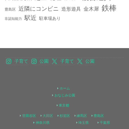
鉄棒
近隣にコンビニ
金木犀
造形遊具
豊島区
駅近
駐車場あり
非認知能力
子育て
公園
子育て
公園
ホーム
おなじみ公園
東京都
世田谷区
大田区
杉並区
練馬区
豊島区
神奈川県
埼玉県
千葉県