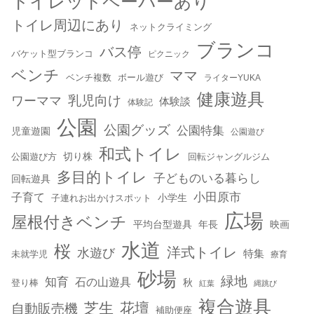
トイレットペーパーあり
トイレ周辺にあり
ネットクライミング
ブランコ
バス停
バケット型ブランコ
ピクニック
ベンチ
ママ
ベンチ複数
ボール遊び
ライターYUKA
健康遊具
乳児向け
ワーママ
体験談
体験記
公園
公園グッズ
公園特集
児童遊園
公園遊び
和式トイレ
切り株
公園遊び方
回転ジャングルジム
多目的トイレ
子どものいる暮らし
回転遊具
小田原市
子育て
小学生
子連れお出かけスポット
広場
屋根付きベンチ
平均台型遊具
年長
映画
水道
桜
洋式トイレ
水遊び
特集
未就学児
療育
砂場
緑地
知育
石の山遊具
秋
登り棒
紅葉
縄跳び
複合遊具
芝生
花壇
自動販売機
補助便座