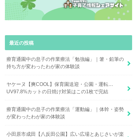
最近の投稿
療育通園中の息子の作業療法「勉強編」｜箸・鉛筆の
持ち方が変わったわが家の体験談
ヤケーヌ【爽COOL】保育園送迎・公園・運転…
UV97.8%カットの日焼け対策はこの1枚で完結
療育通園中の息子の作業療法「運動編」｜体幹・姿勢
が変わったわが家の体験談
小田原市成田【八反田公園】広い広場とあじさいが楽