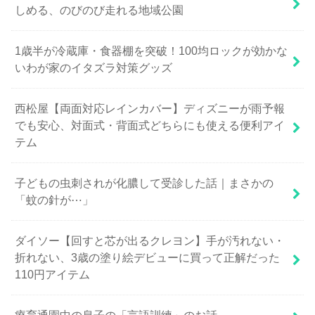
しめる、のびのび走れる地域公園
1歳半が冷蔵庫・食器棚を突破！100均ロックが効かな
いわが家のイタズラ対策グッズ
西松屋【両面対応レインカバー】ディズニーが雨予報
でも安心、対面式・背面式どちらにも使える便利アイ
テム
子どもの虫刺されが化膿して受診した話｜まさかの
「蚊の針が⋯」
ダイソー【回すと芯が出るクレヨン】手が汚れない・
折れない、3歳の塗り絵デビューに買って正解だった
110円アイテム