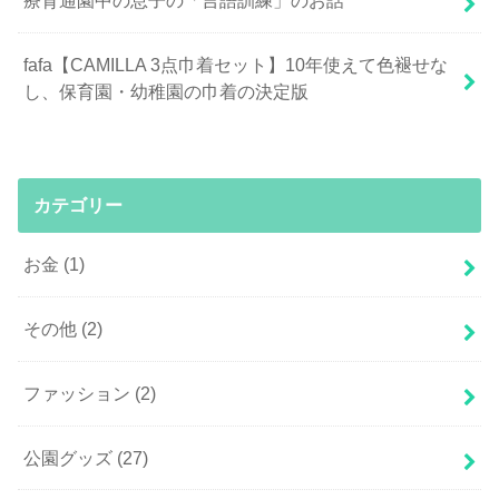
療育通園中の息子の「言語訓練」のお話
fafa【CAMILLA 3点巾着セット】10年使えて色褪せな
し、保育園・幼稚園の巾着の決定版
カテゴリー
お金
(1)
その他
(2)
ファッション
(2)
公園グッズ
(27)