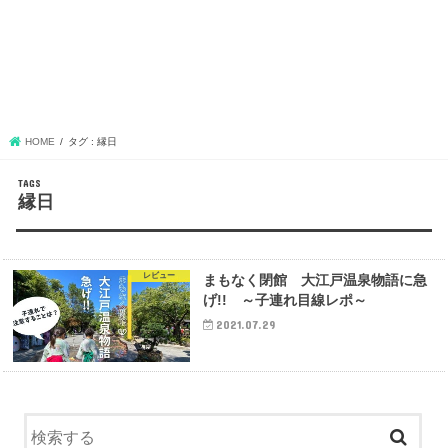
HOME
タグ : 縁日
縁日
レビュー
まもなく閉館 大江戸温泉物語に急
げ!! ～子連れ目線レポ～
2021.07.29