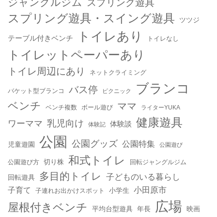
ジャングルジム
スプリング遊具
スプリング遊具・スイング遊具
ツツジ
トイレあり
テーブル付きベンチ
トイレなし
トイレットペーパーあり
トイレ周辺にあり
ネットクライミング
ブランコ
バス停
バケット型ブランコ
ピクニック
ベンチ
ママ
ベンチ複数
ボール遊び
ライターYUKA
健康遊具
乳児向け
ワーママ
体験談
体験記
公園
公園グッズ
公園特集
児童遊園
公園遊び
和式トイレ
切り株
公園遊び方
回転ジャングルジム
多目的トイレ
子どものいる暮らし
回転遊具
小田原市
子育て
小学生
子連れお出かけスポット
広場
屋根付きベンチ
平均台型遊具
年長
映画