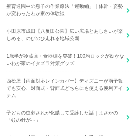
療育通園中の息子の作業療法「運動編」｜体幹・姿勢
が変わったわが家の体験談
小田原市成田【八反田公園】広い広場とあじさいが楽
しめる、のびのび走れる地域公園
1歳半が冷蔵庫・食器棚を突破！100均ロックが効かな
いわが家のイタズラ対策グッズ
西松屋【両面対応レインカバー】ディズニーが雨予報
でも安心、対面式・背面式どちらにも使える便利アイ
テム
子どもの虫刺されが化膿して受診した話｜まさかの
「蚊の針が⋯」