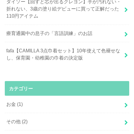
ダイソー【回すと芯が出るクレヨン】手が汚れない・
折れない、3歳の塗り絵デビューに買って正解だった
110円アイテム
療育通園中の息子の「言語訓練」のお話
fafa【CAMILLA 3点巾着セット】10年使えて色褪せな
し、保育園・幼稚園の巾着の決定版
カテゴリー
お金
(1)
その他
(2)