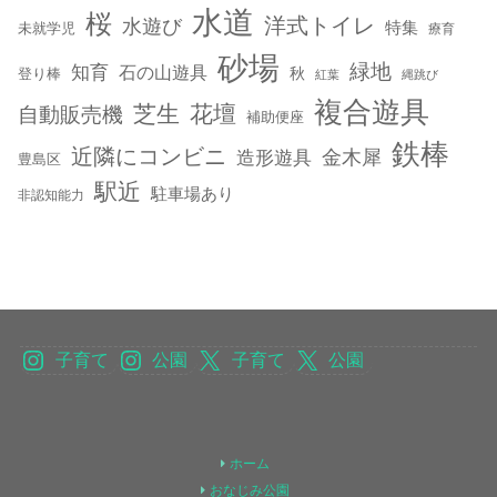
水道
桜
洋式トイレ
水遊び
特集
未就学児
療育
砂場
緑地
知育
石の山遊具
秋
登り棒
紅葉
縄跳び
複合遊具
芝生
花壇
自動販売機
補助便座
鉄棒
近隣にコンビニ
金木犀
造形遊具
豊島区
駅近
駐車場あり
非認知能力
子育て
公園
子育て
公園
ホーム
おなじみ公園