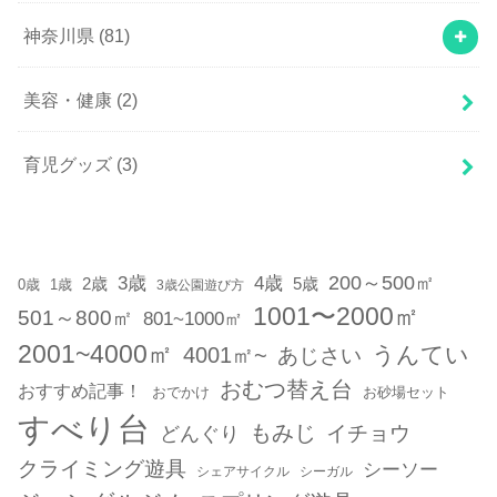
神奈川県
(81)
美容・健康
(2)
育児グッズ
(3)
200～500㎡
3歳
4歳
2歳
5歳
1歳
0歳
3歳公園遊び方
1001〜2000㎡
501～800㎡
801~1000㎡
2001~4000㎡
うんてい
4001㎡~
あじさい
おむつ替え台
おすすめ記事！
おでかけ
お砂場セット
すべり台
もみじ
どんぐり
イチョウ
クライミング遊具
シーソー
シェアサイクル
シーガル