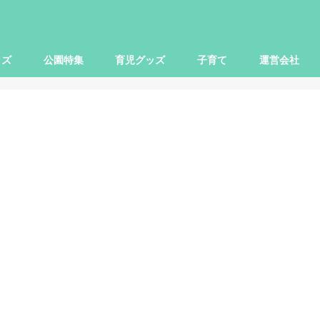
ッズ
公園特集
育児グッズ
子育て
運営会社
世田谷区
大田区
杉並区
練馬区
豊島区
横浜市
川崎市
小田原市
さいたま市
柏市
子ども関連
本レビュー
レビュー
映画
お出かけ
ママ向け
パパ向け