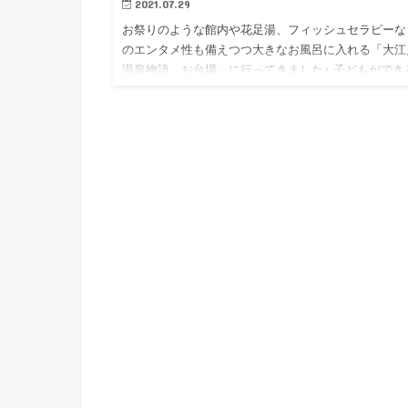
2021.07.29
お祭りのような館内や花足湯、フィッシュセラピーな
のエンタメ性も備えつつ大きなお風呂に入れる「大江
温泉物語 お台場」に行ってきました♪ 子どもができ
は、主人とよく岩盤浴に行っていた筆者。子どもがで
てからは岩盤浴は…