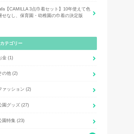
fafa【CAMILLA 3点巾着セット】10年使えて色
褪せなし、保育園・幼稚園の巾着の決定版
カテゴリー
お金
(1)
その他
(2)
ファッション
(2)
公園グッズ
(27)
公園特集
(23)