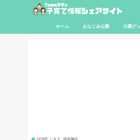
ホーム
おなじみ公園
公園グ
東京都
神奈川県
埼玉県
千葉県
HOME
タグ : 温浴施設