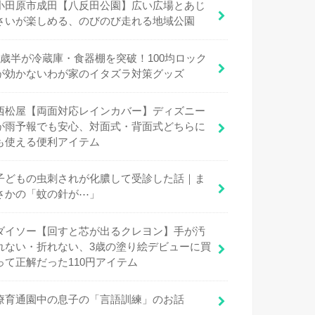
小田原市成田【八反田公園】広い広場とあじ
さいが楽しめる、のびのび走れる地域公園
1歳半が冷蔵庫・食器棚を突破！100均ロック
が効かないわが家のイタズラ対策グッズ
西松屋【両面対応レインカバー】ディズニー
が雨予報でも安心、対面式・背面式どちらに
も使える便利アイテム
子どもの虫刺されが化膿して受診した話｜ま
さかの「蚊の針が⋯」
ダイソー【回すと芯が出るクレヨン】手が汚
れない・折れない、3歳の塗り絵デビューに買
って正解だった110円アイテム
療育通園中の息子の「言語訓練」のお話