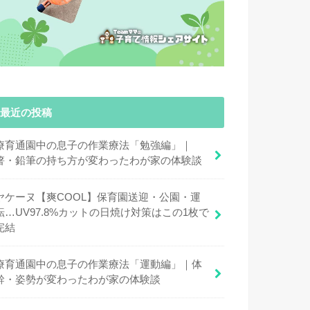
最近の投稿
療育通園中の息子の作業療法「勉強編」｜
箸・鉛筆の持ち方が変わったわが家の体験談
ヤケーヌ【爽COOL】保育園送迎・公園・運
転…UV97.8%カットの日焼け対策はこの1枚で
完結
療育通園中の息子の作業療法「運動編」｜体
幹・姿勢が変わったわが家の体験談