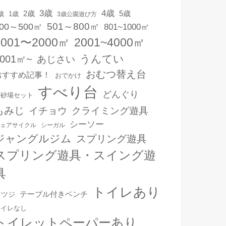
3歳
4歳
2歳
5歳
1歳
歳
3歳公園遊び方
501～800㎡
00～500㎡
801~1000㎡
1001〜2000㎡
2001~4000㎡
うんてい
4001㎡~
あじさい
おむつ替え台
おすすめ記事！
おでかけ
すべり台
どんぐり
お砂場セット
もみじ
イチョウ
クライミング遊具
シーソー
ェアサイクル
シーガル
ジャングルジム
スプリング遊具
スプリング遊具・スイング遊
具
トイレあり
テーブル付きベンチ
ツツジ
トイレなし
トイレットペーパーあり