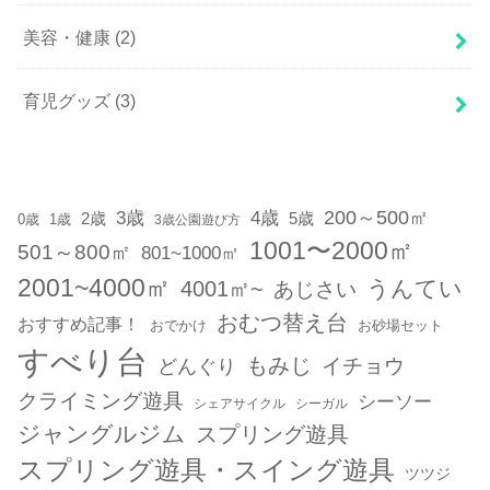
美容・健康
(2)
育児グッズ
(3)
200～500㎡
3歳
4歳
2歳
5歳
1歳
0歳
3歳公園遊び方
1001〜2000㎡
501～800㎡
801~1000㎡
2001~4000㎡
うんてい
4001㎡~
あじさい
おむつ替え台
おすすめ記事！
おでかけ
お砂場セット
すべり台
もみじ
どんぐり
イチョウ
クライミング遊具
シーソー
シェアサイクル
シーガル
ジャングルジム
スプリング遊具
スプリング遊具・スイング遊具
ツツジ