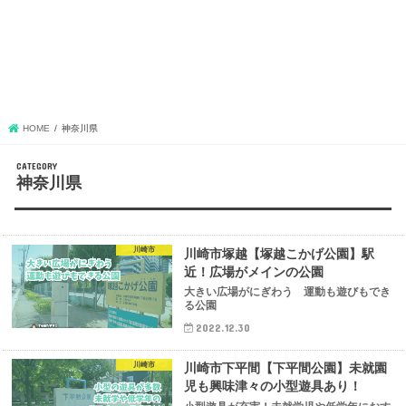
HOME
神奈川県
神奈川県
川崎市
川崎市塚越【塚越こかげ公園】駅
近！広場がメインの公園
大きい広場がにぎわう 運動も遊びもでき
る公園
2022.12.30
川崎市
川崎市下平間【下平間公園】未就園
児も興味津々の小型遊具あり！