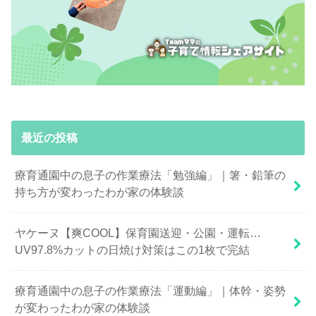
最近の投稿
療育通園中の息子の作業療法「勉強編」｜箸・鉛筆の
持ち方が変わったわが家の体験談
ヤケーヌ【爽COOL】保育園送迎・公園・運転…
UV97.8%カットの日焼け対策はこの1枚で完結
療育通園中の息子の作業療法「運動編」｜体幹・姿勢
が変わったわが家の体験談