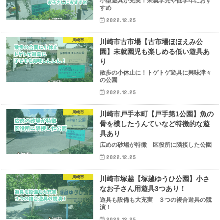
小型遊具が充実！未就学児や低学年におす
すめ
2022.12.25
川崎市
川崎市古市場【古市場ほほえみ公
園】未就園児も楽しめる低い遊具あ
り
散歩の小休止に！トゲトゲ遊具に興味津々
の公園
2022.12.25
川崎市
川崎市戸手本町【戸手第1公園】魚の
骨を模したうんていなど特徴的な遊
具あり
広めの砂場が特徴 区役所に隣接した公園
2022.12.25
川崎市
川崎市塚越【塚越ゆうひ公園】小さ
なお子さん用遊具3つあり！
遊具も設備も大充実 ３つの複合遊具の競
演！
2022.12.25