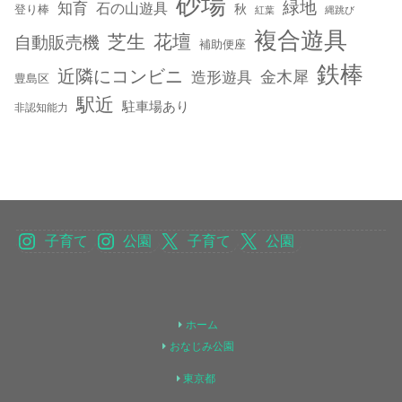
砂場
緑地
知育
石の山遊具
秋
登り棒
紅葉
縄跳び
複合遊具
芝生
花壇
自動販売機
補助便座
鉄棒
近隣にコンビニ
金木犀
造形遊具
豊島区
駅近
駐車場あり
非認知能力
子育て
公園
子育て
公園
ホーム
おなじみ公園
東京都