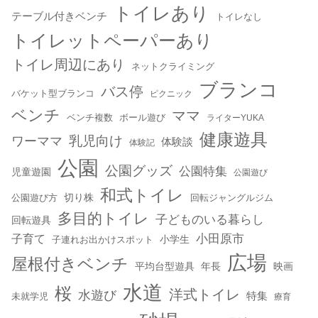
トイレあり
テーブル付きベンチ
トイレなし
トイレットペーパーあり
トイレ周辺にあり
ネットクライミング
ブランコ
バス停
バケット型ブランコ
ピクニック
ベンチ
ママ
ベンチ複数
ボール遊び
ライターYUKA
健康遊具
乳児向け
ワーママ
体験談
体験記
公園
公園グッズ
公園特集
児童遊園
公園遊び
和式トイレ
切り株
公園遊び方
回転ジャングルジム
多目的トイレ
子どものいる暮らし
回転遊具
小田原市
子育て
小学生
子連れお出かけスポット
広場
屋根付きベンチ
平均台型遊具
年長
映画
水道
桜
洋式トイレ
水遊び
特集
未就学児
療育