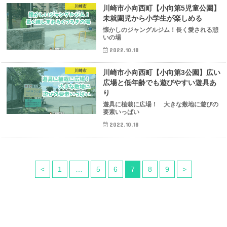
川崎市
川崎市小向西町【小向第5児童公園】
未就園児から小学生が楽しめる
懐かしのジャングルジム！長く愛される憩
いの場
2022.10.18
川崎市
川崎市小向西町【小向第3公園】広い
広場と低年齢でも遊びやすい遊具あ
り
遊具に植栽に広場！ 大きな敷地に遊びの
要素いっぱい
2022.10.18
<
1
…
5
6
7
8
9
>