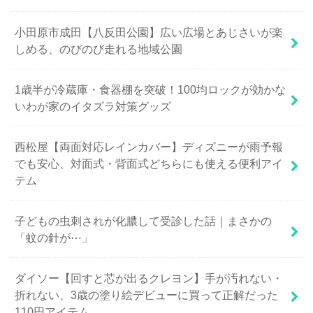
小田原市成田【八反田公園】広い広場とあじさいが楽
しめる、のびのび走れる地域公園
1歳半が冷蔵庫・食器棚を突破！100均ロックが効かな
いわが家のイタズラ対策グッズ
西松屋【両面対応レインカバー】ディズニーが雨予報
でも安心、対面式・背面式どちらにも使える便利アイ
テム
子どもの虫刺されが化膿して受診した話｜まさかの
「蚊の針が⋯」
ダイソー【回すと芯が出るクレヨン】手が汚れない・
折れない、3歳の塗り絵デビューに買って正解だった
110円アイテム