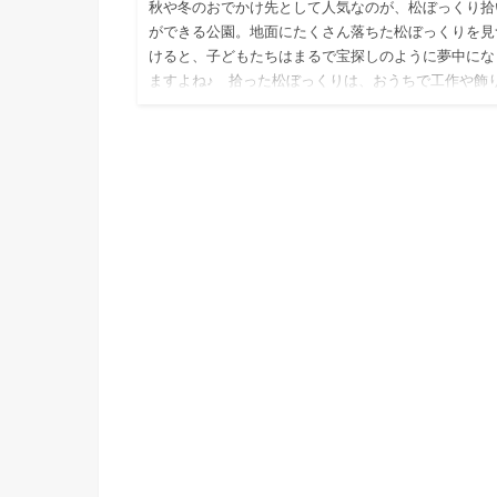
秋や冬のおでかけ先として人気なのが、松ぼっくり拾
ができる公園。地面にたくさん落ちた松ぼっくりを見
けると、子どもたちはまるで宝探しのように夢中にな
ますよね♪ 拾った松ぼっくりは、おうちで工作や飾
使えるのも魅力。自…