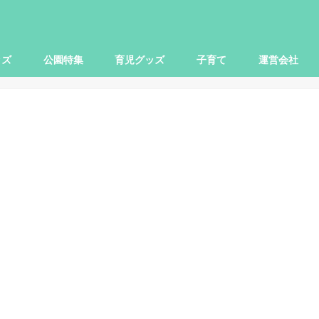
ッズ
公園特集
育児グッズ
子育て
運営会社
世田谷区
大田区
杉並区
練馬区
豊島区
横浜市
川崎市
小田原市
さいたま市
柏市
子ども関連
本レビュー
レビュー
映画
お出かけ
ママ向け
パパ向け