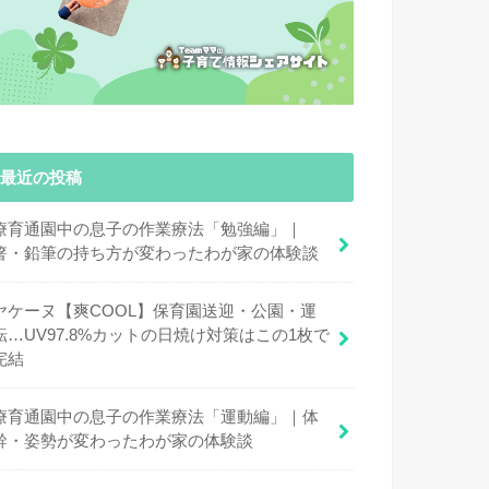
最近の投稿
療育通園中の息子の作業療法「勉強編」｜
箸・鉛筆の持ち方が変わったわが家の体験談
ヤケーヌ【爽COOL】保育園送迎・公園・運
転…UV97.8%カットの日焼け対策はこの1枚で
完結
療育通園中の息子の作業療法「運動編」｜体
幹・姿勢が変わったわが家の体験談