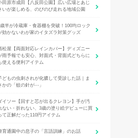
小田原市成田【八反田公園】広い広場とあじ
さいが楽しめる、のびのび走れる地域公園
1歳半が冷蔵庫・食器棚を突破！100均ロック
が効かないわが家のイタズラ対策グッズ
西松屋【両面対応レインカバー】ディズニー
が雨予報でも安心、対面式・背面式どちらに
も使える便利アイテム
子どもの虫刺されが化膿して受診した話｜ま
さかの「蚊の針が⋯」
ダイソー【回すと芯が出るクレヨン】手が汚
れない・折れない、3歳の塗り絵デビューに買
って正解だった110円アイテム
療育通園中の息子の「言語訓練」のお話