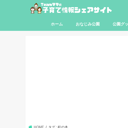
ホーム
おなじみ公園
公園グ
東京都
神奈川県
埼玉県
千葉県
HOME
タグ : 松の木