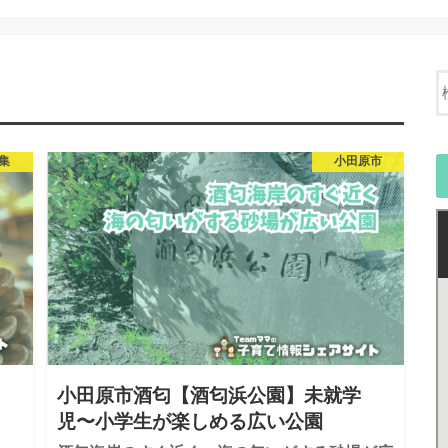
集
小田原市
小田原市酒匂【酒匂浜公園】未就学
児〜小学生が楽しめる広い公園