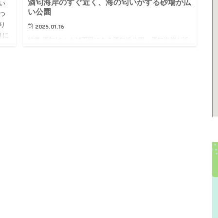
酒匂海岸のすぐ近く、海の匂いがする砂場が広
い
い公園
つ
り
2025.01.16
りに
特徴 酒匂(さかわ)4丁目にある酒匂浜公園。酒匂海岸が近
く、海の匂いがします。公園内には花壇があり、様々な
花が咲いており、樹木もあります。子どもと「何のお花
かなー？」「大きな木だね」と会話しながら観察が出来
ます。歩き始め…