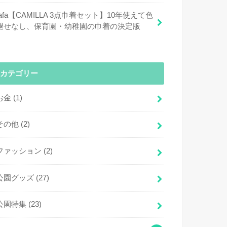
fafa【CAMILLA 3点巾着セット】10年使えて色
褪せなし、保育園・幼稚園の巾着の決定版
カテゴリー
お金
(1)
その他
(2)
ファッション
(2)
公園グッズ
(27)
公園特集
(23)