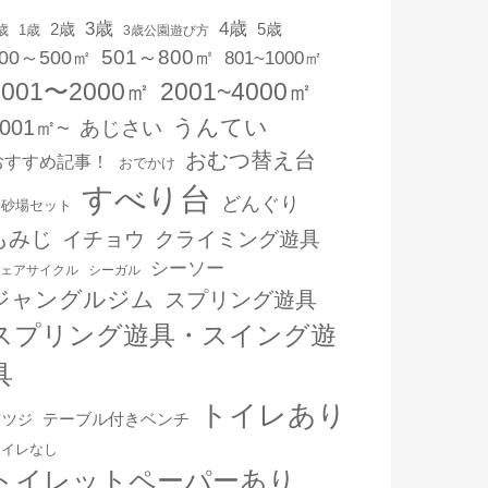
3歳
4歳
2歳
5歳
1歳
歳
3歳公園遊び方
501～800㎡
00～500㎡
801~1000㎡
1001〜2000㎡
2001~4000㎡
うんてい
4001㎡~
あじさい
おむつ替え台
おすすめ記事！
おでかけ
すべり台
どんぐり
お砂場セット
もみじ
イチョウ
クライミング遊具
シーソー
ェアサイクル
シーガル
ジャングルジム
スプリング遊具
スプリング遊具・スイング遊
具
トイレあり
テーブル付きベンチ
ツツジ
トイレなし
トイレットペーパーあり