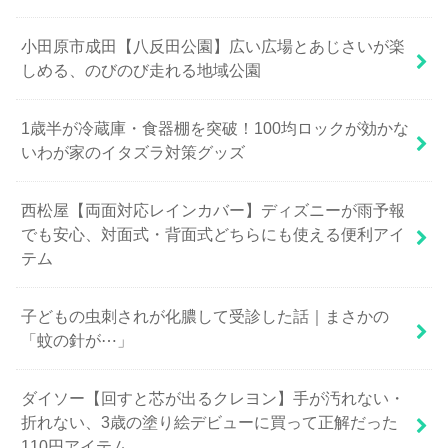
小田原市成田【八反田公園】広い広場とあじさいが楽
しめる、のびのび走れる地域公園
1歳半が冷蔵庫・食器棚を突破！100均ロックが効かな
いわが家のイタズラ対策グッズ
西松屋【両面対応レインカバー】ディズニーが雨予報
でも安心、対面式・背面式どちらにも使える便利アイ
テム
子どもの虫刺されが化膿して受診した話｜まさかの
「蚊の針が⋯」
ダイソー【回すと芯が出るクレヨン】手が汚れない・
折れない、3歳の塗り絵デビューに買って正解だった
110円アイテム