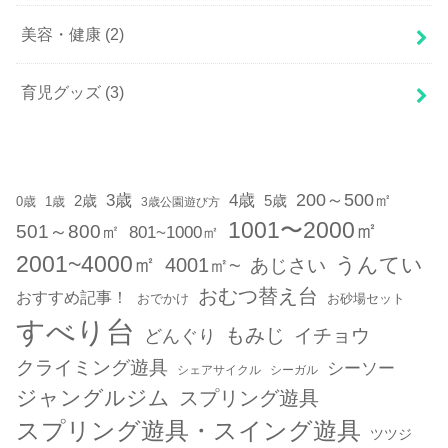
美容・健康
(2)
育児グッズ
(3)
200～500㎡
3歳
4歳
2歳
5歳
1歳
0歳
3歳公園遊び方
1001〜2000㎡
501～800㎡
801~1000㎡
2001~4000㎡
うんてい
4001㎡~
あじさい
おむつ替え台
おすすめ記事！
おでかけ
お砂場セット
すべり台
もみじ
どんぐり
イチョウ
クライミング遊具
シーソー
シェアサイクル
シーガル
ジャングルジム
スプリング遊具
スプリング遊具・スイング遊具
ツツジ