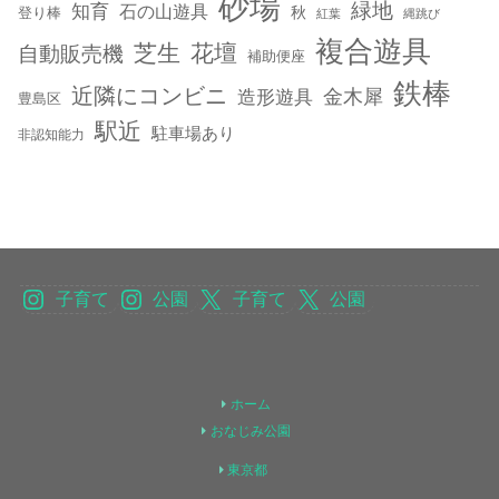
砂場
緑地
知育
石の山遊具
秋
登り棒
紅葉
縄跳び
複合遊具
芝生
花壇
自動販売機
補助便座
鉄棒
近隣にコンビニ
金木犀
造形遊具
豊島区
駅近
駐車場あり
非認知能力
子育て
公園
子育て
公園
ホーム
おなじみ公園
東京都