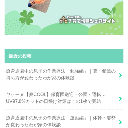
最近の投稿
療育通園中の息子の作業療法「勉強編」｜箸・鉛筆の
持ち方が変わったわが家の体験談
ヤケーヌ【爽COOL】保育園送迎・公園・運転…
UV97.8%カットの日焼け対策はこの1枚で完結
療育通園中の息子の作業療法「運動編」｜体幹・姿勢
が変わったわが家の体験談