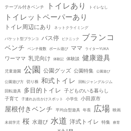
トイレあり
テーブル付きベンチ
トイレなし
トイレットペーパーあり
トイレ周辺にあり
ネットクライミング
ブランコ
バス停
バケット型ブランコ
ピクニック
ベンチ
ママ
ベンチ複数
ボール遊び
ライターYUKA
健康遊具
乳児向け
ワーママ
体験談
体験記
公園
公園グッズ
公園特集
児童遊園
公園遊び
和式トイレ
切り株
公園遊び方
回転ジャングルジム
多目的トイレ
子どものいる暮らし
回転遊具
小田原市
子育て
小学生
子連れお出かけスポット
広場
屋根付きベンチ
平均台型遊具
年長
映画
水道
桜
洋式トイレ
水遊び
特集
未就学児
療育