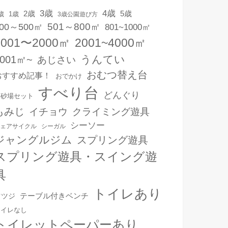
3歳
4歳
2歳
5歳
1歳
歳
3歳公園遊び方
501～800㎡
00～500㎡
801~1000㎡
1001〜2000㎡
2001~4000㎡
うんてい
4001㎡~
あじさい
おむつ替え台
おすすめ記事！
おでかけ
すべり台
どんぐり
お砂場セット
もみじ
イチョウ
クライミング遊具
シーソー
ェアサイクル
シーガル
ジャングルジム
スプリング遊具
スプリング遊具・スイング遊
具
トイレあり
テーブル付きベンチ
ツツジ
トイレなし
トイレットペーパーあり