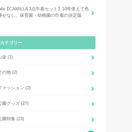
fafa【CAMILLA 3点巾着セット】10年使えて色
褪せなし、保育園・幼稚園の巾着の決定版
カテゴリー
お金
(1)
その他
(2)
ファッション
(2)
公園グッズ
(27)
公園特集
(23)