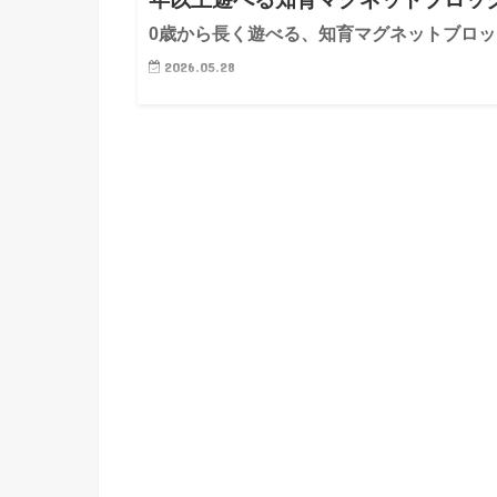
0歳から長く遊べる、知育マグネットブロッ
2026.05.28
※本記事はアフィリエイトリンクを含みます 子ども
もちゃを買っても、数日であっという間に飽きてしま
う…そんな経験、ありませんか？ わが家もそうでし
せっかく選んで買ったのに、結局しまい込まれていく
もちゃが増えていく…