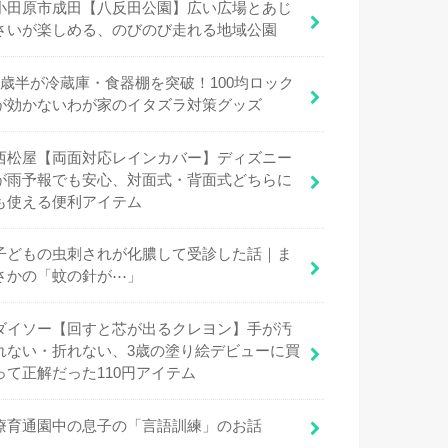
小田原市成田【八反田公園】広い広場とあじ
さいが楽しめる、のびのび走れる地域公園
1歳半が冷蔵庫・食器棚を突破！100均ロック
が効かないわが家のイタズラ対策グッズ
西松屋【両面対応レインカバー】ディズニー
が雨予報でも安心、対面式・背面式どちらに
も使える便利アイテム
子どもの虫刺されが化膿して受診した話｜ま
さかの「蚊の針が⋯」
ダイソー【回すと芯が出るクレヨン】手が汚
れない・折れない、3歳の塗り絵デビューに買
って正解だった110円アイテム
療育通園中の息子の「言語訓練」のお話