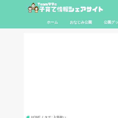
ホーム
おなじみ公園
公園グ
東京都
神奈川県
埼玉県
千葉県
HOME
タグ : 入学祝い