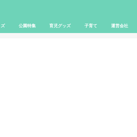
ッズ
公園特集
育児グッズ
子育て
運営会社
世田谷区
大田区
杉並区
練馬区
豊島区
横浜市
川崎市
小田原市
さいたま市
柏市
子ども関連
本レビュー
レビュー
映画
お出かけ
ママ向け
パパ向け