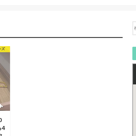
ッズ
0
4
ク