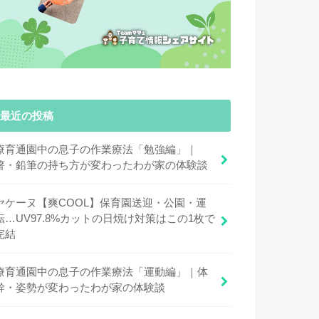
最近の投稿
療育通園中の息子の作業療法「勉強編」｜
箸・鉛筆の持ち方が変わったわが家の体験談
ヤケーヌ【爽COOL】保育園送迎・公園・運
転…UV97.8%カットの日焼け対策はこの1枚で
完結
療育通園中の息子の作業療法「運動編」｜体
幹・姿勢が変わったわが家の体験談