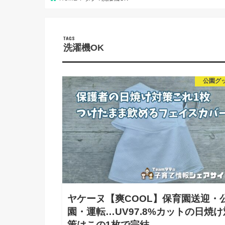
洗濯機OK
公園グ
ヤケーヌ【爽COOL】保育園送迎・
園・運転…UV97.8%カットの日焼け
策はこの1枚で完結