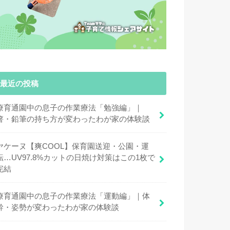
最近の投稿
療育通園中の息子の作業療法「勉強編」｜
箸・鉛筆の持ち方が変わったわが家の体験談
ヤケーヌ【爽COOL】保育園送迎・公園・運
転…UV97.8%カットの日焼け対策はこの1枚で
完結
療育通園中の息子の作業療法「運動編」｜体
幹・姿勢が変わったわが家の体験談