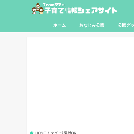
ホーム
おなじみ公園
公園グ
東京都
神奈川県
埼玉県
千葉県
HOME
タグ : 洗濯機OK