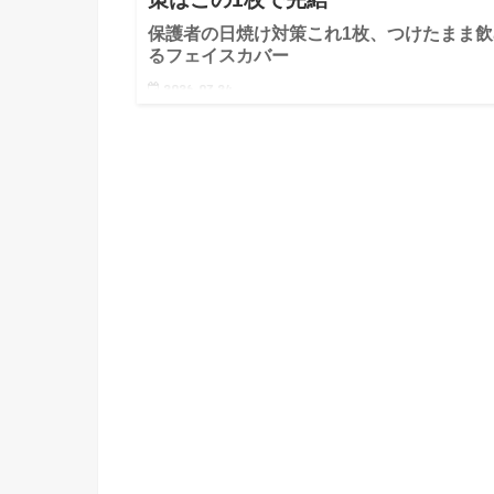
保護者の日焼け対策これ1枚、つけたまま飲
るフェイスカバー
2026.07.24
「子どもと公園に行くと、自分の日焼け対策が全然で
ない…」 1歳と3歳の子育て中、公園や保育園送迎の
に感じていたのが、この悩みでした。日焼け止めを塗
直す余裕もなく、気づいたら顔がヒリヒリ。子ども優
で、自分のお肌ケ…