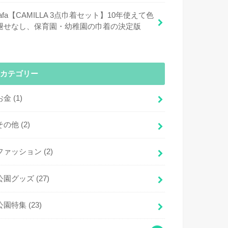
fafa【CAMILLA 3点巾着セット】10年使えて色
褪せなし、保育園・幼稚園の巾着の決定版
カテゴリー
お金
(1)
その他
(2)
ファッション
(2)
公園グッズ
(27)
公園特集
(23)