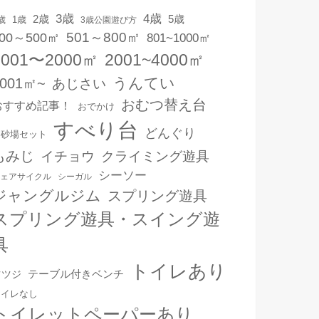
3歳
4歳
2歳
5歳
1歳
歳
3歳公園遊び方
501～800㎡
00～500㎡
801~1000㎡
1001〜2000㎡
2001~4000㎡
うんてい
4001㎡~
あじさい
おむつ替え台
おすすめ記事！
おでかけ
すべり台
どんぐり
お砂場セット
もみじ
イチョウ
クライミング遊具
シーソー
ェアサイクル
シーガル
ジャングルジム
スプリング遊具
スプリング遊具・スイング遊
具
トイレあり
テーブル付きベンチ
ツツジ
トイレなし
トイレットペーパーあり