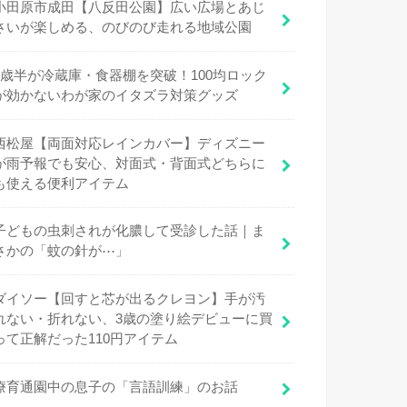
小田原市成田【八反田公園】広い広場とあじ
さいが楽しめる、のびのび走れる地域公園
1歳半が冷蔵庫・食器棚を突破！100均ロック
が効かないわが家のイタズラ対策グッズ
西松屋【両面対応レインカバー】ディズニー
が雨予報でも安心、対面式・背面式どちらに
も使える便利アイテム
子どもの虫刺されが化膿して受診した話｜ま
さかの「蚊の針が⋯」
ダイソー【回すと芯が出るクレヨン】手が汚
れない・折れない、3歳の塗り絵デビューに買
って正解だった110円アイテム
療育通園中の息子の「言語訓練」のお話