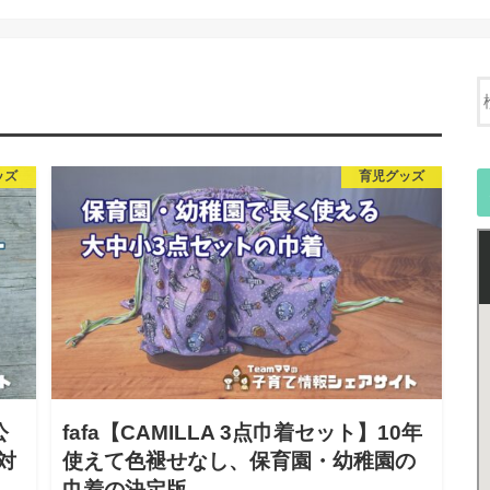
ッズ
育児グッズ
公
fafa【CAMILLA 3点巾着セット】10年
対
使えて色褪せなし、保育園・幼稚園の
巾着の決定版