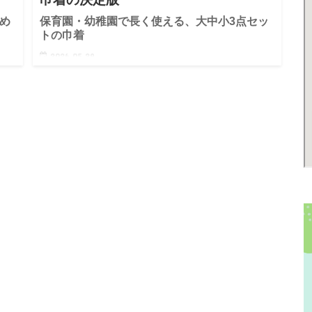
め
保育園・幼稚園で長く使える、大中小3点セッ
トの巾着
2026.05.29
き
※本記事はアフィリエイトリンクを含みます 「保育園で
たび
使う巾着、結局どれを買えばいいの？」 わが家もそうで
り
した。サイズもデザインも種類が多すぎて、どれを選ん
先
だからいいか迷子…… そんな経験、ありませんか？ そん
なとき、出産…