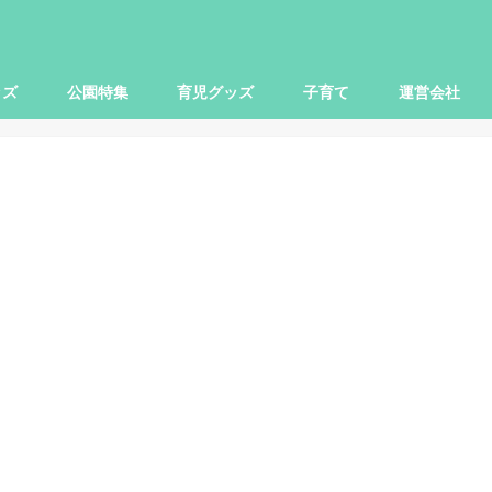
ッズ
公園特集
育児グッズ
子育て
運営会社
世田谷区
大田区
杉並区
練馬区
豊島区
横浜市
川崎市
小田原市
さいたま市
柏市
子ども関連
本レビュー
レビュー
映画
お出かけ
ママ向け
パパ向け