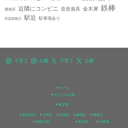
鉄棒
近隣にコンビニ
金木犀
造形遊具
豊島区
駅近
駐車場あり
非認知能力
子育て
公園
子育て
公園
ホーム
おなじみ公園
東京都
世田谷区
大田区
杉並区
練馬区
豊島区
神奈川県
埼玉県
千葉県