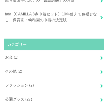
療育通園中の息子の「言語訓練」のお話
fafa【CAMILLA 3点巾着セット】10年使えて色褪せな
し、保育園・幼稚園の巾着の決定版
カテゴリー
お金
(1)
その他
(2)
ファッション
(2)
公園グッズ
(27)