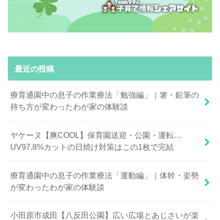
最近の投稿
療育通園中の息子の作業療法「勉強編」｜箸・鉛筆の
持ち方が変わったわが家の体験談
ヤケーヌ【爽COOL】保育園送迎・公園・運転…
UV97.8%カットの日焼け対策はこの1枚で完結
療育通園中の息子の作業療法「運動編」｜体幹・姿勢
が変わったわが家の体験談
小田原市成田【八反田公園】広い広場とあじさいが楽