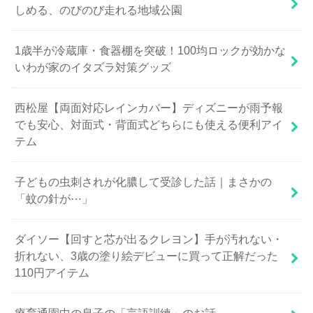
しめる、のびのび走れる地域公園
1歳半が冷蔵庫・食器棚を突破！100均ロックが効かな
いわが家のイタズラ対策グッズ
西松屋【両面対応レインカバー】ディズニーが雨予報
でも安心、対面式・背面式どちらにも使える便利アイ
テム
子どもの虫刺されが化膿して受診した話｜まさかの
「蚊の針が⋯」
ダイソー【回すと芯が出るクレヨン】手が汚れない・
折れない、3歳の塗り絵デビューに買って正解だった
110円アイテム