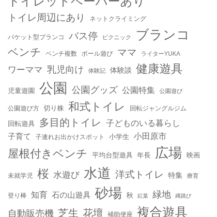
トイレットペーパーあり
トイレ周辺にあり
ネットクライミング
ブランコ
バス停
バケット型ブランコ
ピクニック
ベンチ
ママ
ベンチ複数
ボール遊び
ライターYUKA
健康遊具
乳児向け
ワーママ
体験談
体験記
公園
公園グッズ
公園特集
児童遊園
公園遊び
和式トイレ
切り株
公園遊び方
回転ジャングルジム
多目的トイレ
子どものいる暮らし
回転遊具
小田原市
子育て
小学生
子連れお出かけスポット
広場
屋根付きベンチ
平均台型遊具
年長
映画
水道
桜
洋式トイレ
水遊び
特集
未就学児
療育
砂場
緑地
知育
石の山遊具
秋
登り棒
紅葉
縄跳び
複合遊具
芝生
花壇
自動販売機
補助便座