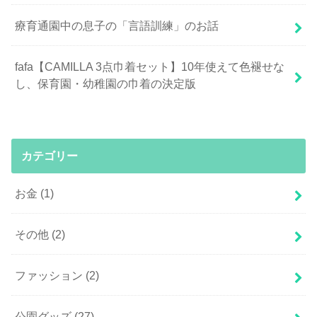
療育通園中の息子の「言語訓練」のお話
fafa【CAMILLA 3点巾着セット】10年使えて色褪せな
し、保育園・幼稚園の巾着の決定版
カテゴリー
お金
(1)
その他
(2)
ファッション
(2)
公園グッズ
(27)