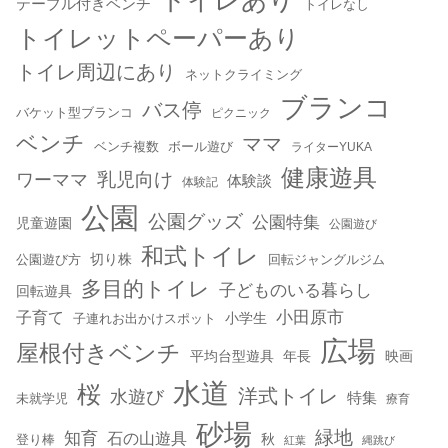
テーブル付きベンチ
トイレなし
トイレットペーパーあり
トイレ周辺にあり
ネットクライミング
ブランコ
バス停
バケット型ブランコ
ピクニック
ベンチ
ママ
ベンチ複数
ボール遊び
ライターYUKA
健康遊具
乳児向け
ワーママ
体験談
体験記
公園
公園グッズ
公園特集
児童遊園
公園遊び
和式トイレ
切り株
公園遊び方
回転ジャングルジム
多目的トイレ
子どものいる暮らし
回転遊具
小田原市
子育て
小学生
子連れお出かけスポット
広場
屋根付きベンチ
平均台型遊具
年長
映画
水道
桜
洋式トイレ
水遊び
特集
未就学児
療育
砂場
緑地
知育
石の山遊具
秋
登り棒
紅葉
縄跳び