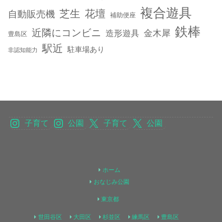
複合遊具
芝生
花壇
自動販売機
補助便座
鉄棒
近隣にコンビニ
金木犀
造形遊具
豊島区
駅近
駐車場あり
非認知能力
子育て
公園
子育て
公園
ホーム
おなじみ公園
東京都
世田谷区
大田区
杉並区
練馬区
豊島区