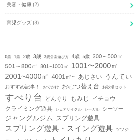
美容・健康
(2)
育児グッズ
(3)
200～500㎡
3歳
4歳
2歳
5歳
1歳
0歳
3歳公園遊び方
1001〜2000㎡
501～800㎡
801~1000㎡
2001~4000㎡
うんてい
4001㎡~
あじさい
おむつ替え台
おすすめ記事！
おでかけ
お砂場セット
すべり台
もみじ
どんぐり
イチョウ
クライミング遊具
シーソー
シェアサイクル
シーガル
ジャングルジム
スプリング遊具
スプリング遊具・スイング遊具
ツツジ
トイレあり