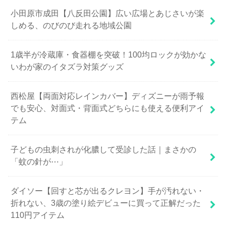
小田原市成田【八反田公園】広い広場とあじさいが楽
しめる、のびのび走れる地域公園
1歳半が冷蔵庫・食器棚を突破！100均ロックが効かな
いわが家のイタズラ対策グッズ
西松屋【両面対応レインカバー】ディズニーが雨予報
でも安心、対面式・背面式どちらにも使える便利アイ
テム
子どもの虫刺されが化膿して受診した話｜まさかの
「蚊の針が⋯」
ダイソー【回すと芯が出るクレヨン】手が汚れない・
折れない、3歳の塗り絵デビューに買って正解だった
110円アイテム