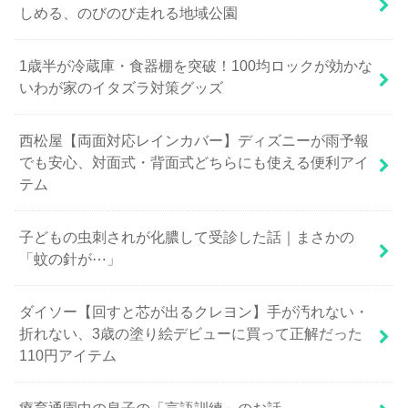
しめる、のびのび走れる地域公園
1歳半が冷蔵庫・食器棚を突破！100均ロックが効かな
いわが家のイタズラ対策グッズ
西松屋【両面対応レインカバー】ディズニーが雨予報
でも安心、対面式・背面式どちらにも使える便利アイ
テム
子どもの虫刺されが化膿して受診した話｜まさかの
「蚊の針が⋯」
ダイソー【回すと芯が出るクレヨン】手が汚れない・
折れない、3歳の塗り絵デビューに買って正解だった
110円アイテム