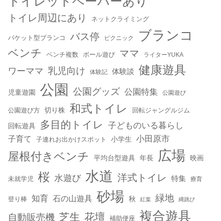
トイレットペーパーあり
トイレ周辺にあり
ネットクライミング
ブランコ
バス停
バケット型ブランコ
ピクニック
ベンチ
ママ
ベンチ複数
ボール遊び
ライターYUKA
健康遊具
乳児向け
ワーママ
体験談
体験記
公園
公園グッズ
公園特集
児童遊園
公園遊び
和式トイレ
切り株
公園遊び方
回転ジャングルジム
多目的トイレ
子どものいる暮らし
回転遊具
小田原市
子育て
小学生
子連れお出かけスポット
広場
屋根付きベンチ
平均台型遊具
年長
映画
水道
桜
洋式トイレ
水遊び
特集
未就学児
療育
砂場
緑地
知育
石の山遊具
秋
登り棒
紅葉
縄跳び
複合遊具
芝生
花壇
自動販売機
補助便座