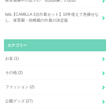
療育通園中の息子の「言語訓練」のお話
fafa【CAMILLA 3点巾着セット】10年使えて色褪せな
し、保育園・幼稚園の巾着の決定版
カテゴリー
お金
(1)
その他
(2)
ファッション
(2)
公園グッズ
(27)