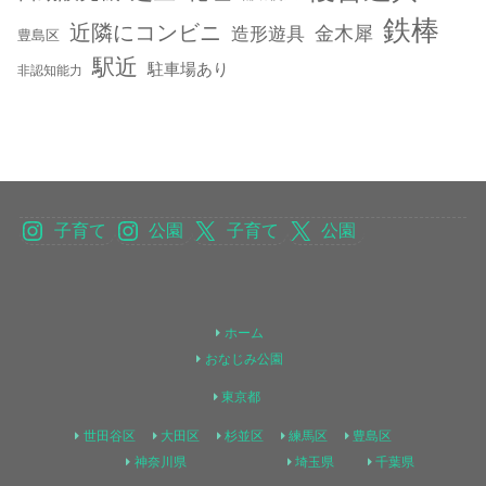
鉄棒
近隣にコンビニ
金木犀
造形遊具
豊島区
駅近
駐車場あり
非認知能力
子育て
公園
子育て
公園
ホーム
おなじみ公園
東京都
世田谷区
大田区
杉並区
練馬区
豊島区
神奈川県
埼玉県
千葉県