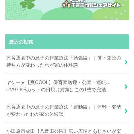
最近の投稿
療育通園中の息子の作業療法「勉強編」｜箸・鉛筆の
持ち方が変わったわが家の体験談
ヤケーヌ【爽COOL】保育園送迎・公園・運転…
UV97.8%カットの日焼け対策はこの1枚で完結
療育通園中の息子の作業療法「運動編」｜体幹・姿勢
が変わったわが家の体験談
小田原市成田【八反田公園】広い広場とあじさいが楽