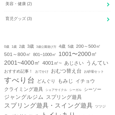
美容・健康
(2)
育児グッズ
(3)
200～500㎡
3歳
4歳
2歳
5歳
1歳
0歳
3歳公園遊び方
1001〜2000㎡
501～800㎡
801~1000㎡
2001~4000㎡
うんてい
4001㎡~
あじさい
おむつ替え台
おすすめ記事！
おでかけ
お砂場セット
すべり台
もみじ
どんぐり
イチョウ
クライミング遊具
シーソー
シェアサイクル
シーガル
ジャングルジム
スプリング遊具
スプリング遊具・スイング遊具
ツツジ
トイレあり