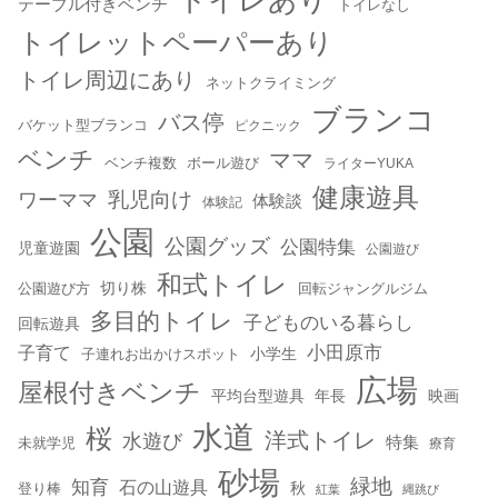
テーブル付きベンチ
トイレなし
トイレットペーパーあり
トイレ周辺にあり
ネットクライミング
ブランコ
バス停
バケット型ブランコ
ピクニック
ベンチ
ママ
ベンチ複数
ボール遊び
ライターYUKA
健康遊具
乳児向け
ワーママ
体験談
体験記
公園
公園グッズ
公園特集
児童遊園
公園遊び
和式トイレ
切り株
公園遊び方
回転ジャングルジム
多目的トイレ
子どものいる暮らし
回転遊具
小田原市
子育て
小学生
子連れお出かけスポット
広場
屋根付きベンチ
平均台型遊具
年長
映画
水道
桜
洋式トイレ
水遊び
特集
未就学児
療育
砂場
緑地
知育
石の山遊具
秋
登り棒
紅葉
縄跳び