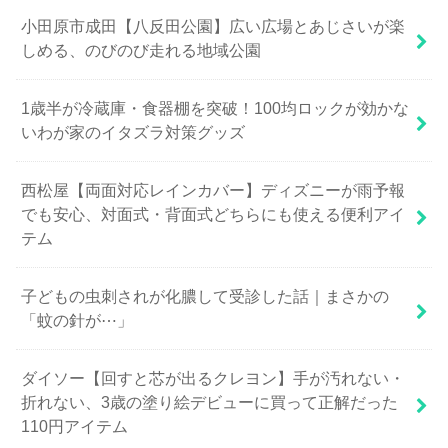
小田原市成田【八反田公園】広い広場とあじさいが楽
しめる、のびのび走れる地域公園
1歳半が冷蔵庫・食器棚を突破！100均ロックが効かな
いわが家のイタズラ対策グッズ
西松屋【両面対応レインカバー】ディズニーが雨予報
でも安心、対面式・背面式どちらにも使える便利アイ
テム
子どもの虫刺されが化膿して受診した話｜まさかの
「蚊の針が⋯」
ダイソー【回すと芯が出るクレヨン】手が汚れない・
折れない、3歳の塗り絵デビューに買って正解だった
110円アイテム