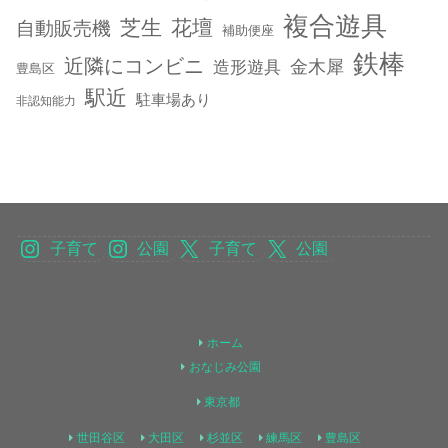
複合遊具
芝生
花壇
自動販売機
補助便座
鉄棒
近隣にコンビニ
金木犀
造形遊具
豊島区
駅近
駐車場あり
非認知能力
子育て
公園
子育て
公園
ホーム
おなじみ公園
東京都
世田谷区
大田区
杉並区
練馬区
豊島区