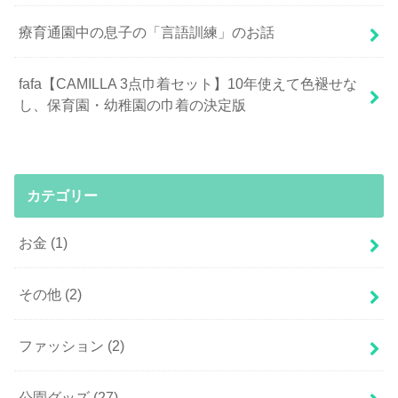
療育通園中の息子の「言語訓練」のお話
fafa【CAMILLA 3点巾着セット】10年使えて色褪せな
し、保育園・幼稚園の巾着の決定版
カテゴリー
お金
(1)
その他
(2)
ファッション
(2)
公園グッズ
(27)