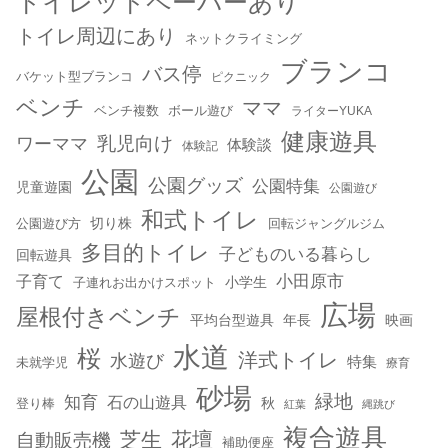
トイレットペーパーあり
トイレ周辺にあり
ネットクライミング
ブランコ
バス停
バケット型ブランコ
ピクニック
ベンチ
ママ
ベンチ複数
ボール遊び
ライターYUKA
健康遊具
乳児向け
ワーママ
体験談
体験記
公園
公園グッズ
公園特集
児童遊園
公園遊び
和式トイレ
切り株
公園遊び方
回転ジャングルジム
多目的トイレ
子どものいる暮らし
回転遊具
小田原市
子育て
小学生
子連れお出かけスポット
広場
屋根付きベンチ
平均台型遊具
年長
映画
水道
桜
洋式トイレ
水遊び
特集
未就学児
療育
砂場
緑地
知育
石の山遊具
秋
登り棒
紅葉
縄跳び
複合遊具
芝生
花壇
自動販売機
補助便座