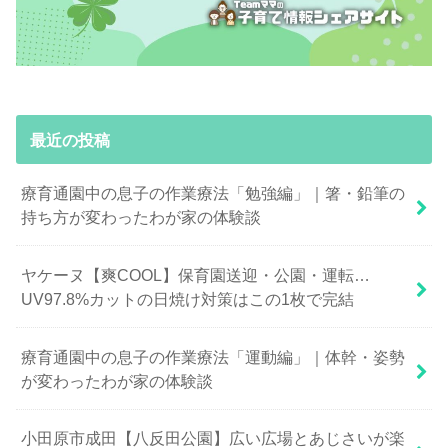
最近の投稿
療育通園中の息子の作業療法「勉強編」｜箸・鉛筆の
持ち方が変わったわが家の体験談
ヤケーヌ【爽COOL】保育園送迎・公園・運転…
UV97.8%カットの日焼け対策はこの1枚で完結
療育通園中の息子の作業療法「運動編」｜体幹・姿勢
が変わったわが家の体験談
小田原市成田【八反田公園】広い広場とあじさいが楽