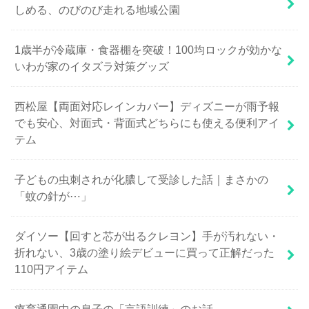
しめる、のびのび走れる地域公園
1歳半が冷蔵庫・食器棚を突破！100均ロックが効かな
いわが家のイタズラ対策グッズ
西松屋【両面対応レインカバー】ディズニーが雨予報
でも安心、対面式・背面式どちらにも使える便利アイ
テム
子どもの虫刺されが化膿して受診した話｜まさかの
「蚊の針が⋯」
ダイソー【回すと芯が出るクレヨン】手が汚れない・
折れない、3歳の塗り絵デビューに買って正解だった
110円アイテム