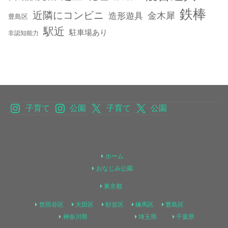
鉄棒
近隣にコンビニ
金木犀
造形遊具
豊島区
駅近
駐車場あり
非認知能力
子育て
公園
子育て
公園
ホーム
おなじみ公園
東京都
世田谷区
大田区
杉並区
練馬区
豊島区
神奈川県
埼玉県
千葉県