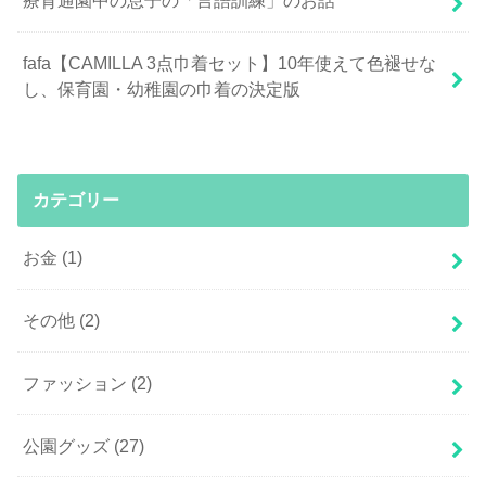
療育通園中の息子の「言語訓練」のお話
fafa【CAMILLA 3点巾着セット】10年使えて色褪せな
し、保育園・幼稚園の巾着の決定版
カテゴリー
お金
(1)
その他
(2)
ファッション
(2)
公園グッズ
(27)