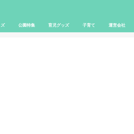
ッズ
公園特集
育児グッズ
子育て
運営会社
世田谷区
大田区
杉並区
練馬区
豊島区
横浜市
川崎市
小田原市
さいたま市
柏市
子ども関連
本レビュー
レビュー
映画
お出かけ
ママ向け
パパ向け