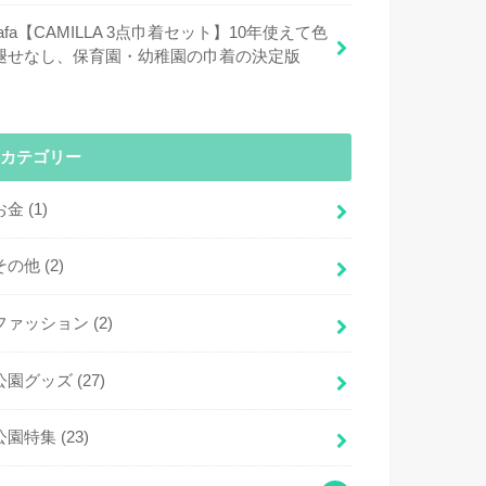
fafa【CAMILLA 3点巾着セット】10年使えて色
褪せなし、保育園・幼稚園の巾着の決定版
カテゴリー
お金
(1)
その他
(2)
ファッション
(2)
公園グッズ
(27)
公園特集
(23)