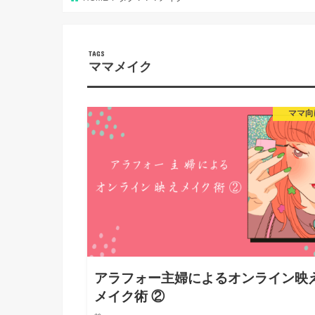
ママメイク
ママ向
アラフォー主婦によるオンライン映
メイク術 ②