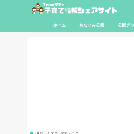
ホーム
おなじみ公園
公園グ
東京都
神奈川県
埼玉県
千葉県
HOME
タグ : ママメイク