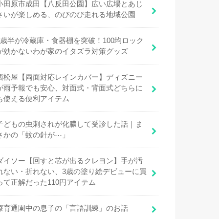
小田原市成田【八反田公園】広い広場とあじ
さいが楽しめる、のびのび走れる地域公園
1歳半が冷蔵庫・食器棚を突破！100均ロック
が効かないわが家のイタズラ対策グッズ
西松屋【両面対応レインカバー】ディズニー
が雨予報でも安心、対面式・背面式どちらに
も使える便利アイテム
子どもの虫刺されが化膿して受診した話｜ま
さかの「蚊の針が⋯」
ダイソー【回すと芯が出るクレヨン】手が汚
れない・折れない、3歳の塗り絵デビューに買
って正解だった110円アイテム
療育通園中の息子の「言語訓練」のお話