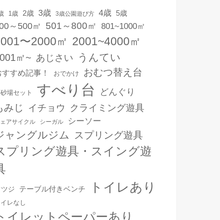
3歳
4歳
2歳
5歳
1歳
歳
3歳公園遊び方
501～800㎡
00～500㎡
801~1000㎡
1001〜2000㎡
2001~4000㎡
うんてい
4001㎡~
あじさい
おむつ替え台
おすすめ記事！
おでかけ
すべり台
どんぐり
お砂場セット
もみじ
イチョウ
クライミング遊具
シーソー
ェアサイクル
シーガル
ジャングルジム
スプリング遊具
スプリング遊具・スイング遊
具
トイレあり
テーブル付きベンチ
ツツジ
トイレなし
トイレットペーパーあり