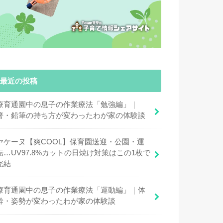
最近の投稿
療育通園中の息子の作業療法「勉強編」｜
箸・鉛筆の持ち方が変わったわが家の体験談
ヤケーヌ【爽COOL】保育園送迎・公園・運
転…UV97.8%カットの日焼け対策はこの1枚で
完結
療育通園中の息子の作業療法「運動編」｜体
幹・姿勢が変わったわが家の体験談