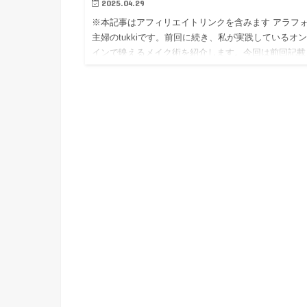
2025.04.29
※本記事はアフィリエイトリンクを含みます アラフ
主婦のtukkiです。前回に続き、私が実践しているオ
インで映えるメイク術を紹介します。今回は前回記載
なかった眉、涙袋、チークについて書いていきます。
特にコスメ関…