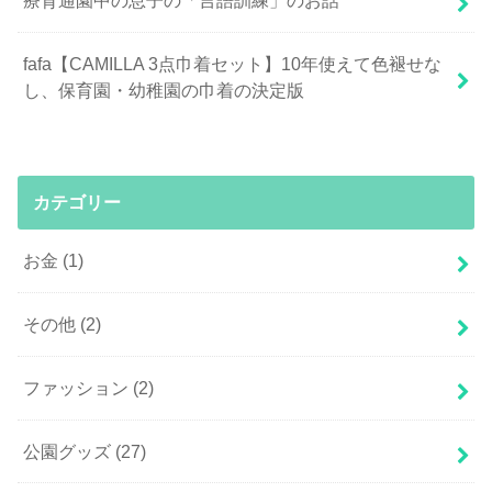
療育通園中の息子の「言語訓練」のお話
fafa【CAMILLA 3点巾着セット】10年使えて色褪せな
し、保育園・幼稚園の巾着の決定版
カテゴリー
お金
(1)
その他
(2)
ファッション
(2)
公園グッズ
(27)