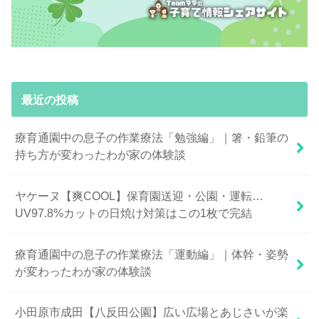
最近の投稿
療育通園中の息子の作業療法「勉強編」｜箸・鉛筆の
持ち方が変わったわが家の体験談
ヤケーヌ【爽COOL】保育園送迎・公園・運転…
UV97.8%カットの日焼け対策はこの1枚で完結
療育通園中の息子の作業療法「運動編」｜体幹・姿勢
が変わったわが家の体験談
小田原市成田【八反田公園】広い広場とあじさいが楽