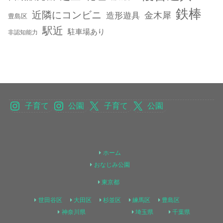
鉄棒
近隣にコンビニ
金木犀
造形遊具
豊島区
駅近
駐車場あり
非認知能力
子育て
公園
子育て
公園
ホーム
おなじみ公園
東京都
世田谷区
大田区
杉並区
練馬区
豊島区
神奈川県
埼玉県
千葉県