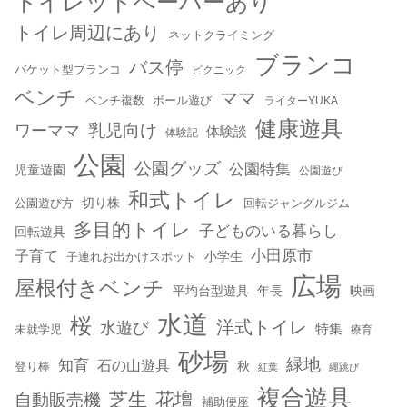
トイレットペーパーあり
トイレ周辺にあり
ネットクライミング
ブランコ
バス停
バケット型ブランコ
ピクニック
ベンチ
ママ
ベンチ複数
ボール遊び
ライターYUKA
健康遊具
乳児向け
ワーママ
体験談
体験記
公園
公園グッズ
公園特集
児童遊園
公園遊び
和式トイレ
切り株
公園遊び方
回転ジャングルジム
多目的トイレ
子どものいる暮らし
回転遊具
小田原市
子育て
小学生
子連れお出かけスポット
広場
屋根付きベンチ
平均台型遊具
年長
映画
水道
桜
洋式トイレ
水遊び
特集
未就学児
療育
砂場
緑地
知育
石の山遊具
秋
登り棒
紅葉
縄跳び
複合遊具
芝生
花壇
自動販売機
補助便座