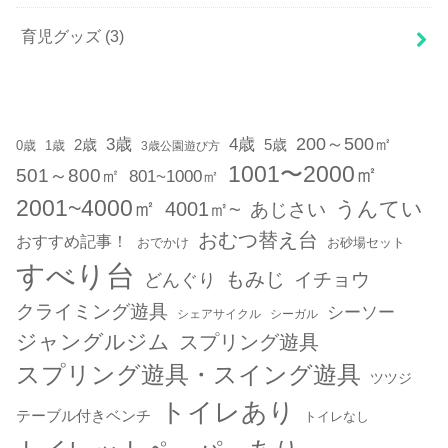
育児グッズ
(3)
200～500㎡
3歳
4歳
2歳
5歳
1歳
0歳
3歳公園遊び方
1001〜2000㎡
501～800㎡
801~1000㎡
2001~4000㎡
うんてい
4001㎡~
あじさい
おむつ替え台
おすすめ記事！
おでかけ
お砂場セット
すべり台
もみじ
どんぐり
イチョウ
クライミング遊具
シーソー
シェアサイクル
シーガル
ジャングルジム
スプリング遊具
スプリング遊具・スイング遊具
ツツジ
トイレあり
テーブル付きベンチ
トイレなし