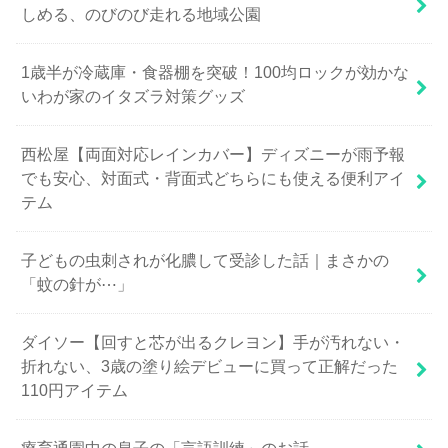
しめる、のびのび走れる地域公園
1歳半が冷蔵庫・食器棚を突破！100均ロックが効かな
いわが家のイタズラ対策グッズ
西松屋【両面対応レインカバー】ディズニーが雨予報
でも安心、対面式・背面式どちらにも使える便利アイ
テム
子どもの虫刺されが化膿して受診した話｜まさかの
「蚊の針が⋯」
ダイソー【回すと芯が出るクレヨン】手が汚れない・
折れない、3歳の塗り絵デビューに買って正解だった
110円アイテム