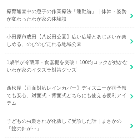
療育通園中の息子の作業療法「運動編」｜体幹・姿勢
が変わったわが家の体験談
小田原市成田【八反田公園】広い広場とあじさいが楽
しめる、のびのび走れる地域公園
1歳半が冷蔵庫・食器棚を突破！100均ロックが効かな
いわが家のイタズラ対策グッズ
西松屋【両面対応レインカバー】ディズニーが雨予報
でも安心、対面式・背面式どちらにも使える便利アイ
テム
子どもの虫刺されが化膿して受診した話｜まさかの
「蚊の針が⋯」