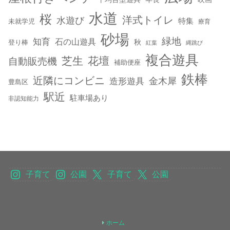
水道
桜
洋式トイレ
水遊び
特集
未就学児
療育
砂場
緑地
知育
石の山遊具
秋
登り棒
紅葉
縄跳び
複合遊具
芝生
花壇
自動販売機
補助便座
鉄棒
近隣にコンビニ
金木犀
造形遊具
豊島区
駅近
駐車場あり
非認知能力
子育て
公園
子育て
公園
ホーム