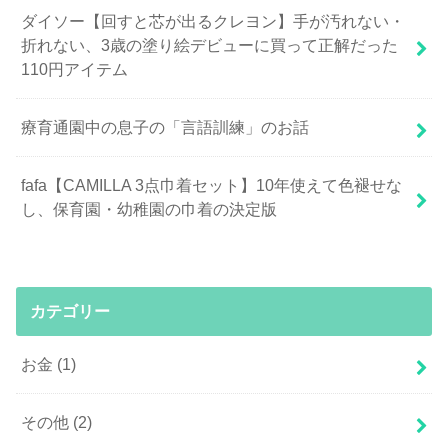
ダイソー【回すと芯が出るクレヨン】手が汚れない・
折れない、3歳の塗り絵デビューに買って正解だった
110円アイテム
療育通園中の息子の「言語訓練」のお話
fafa【CAMILLA 3点巾着セット】10年使えて色褪せな
し、保育園・幼稚園の巾着の決定版
カテゴリー
お金
(1)
その他
(2)