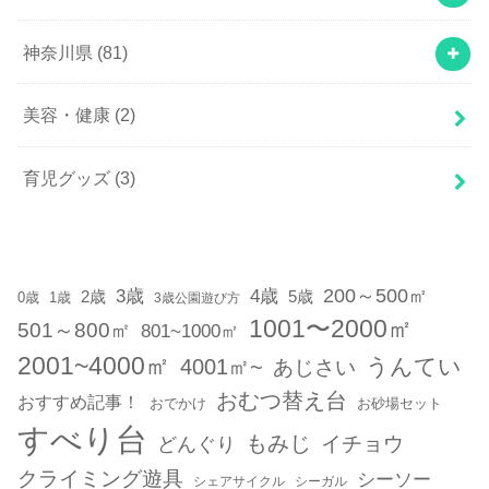
神奈川県
(81)
美容・健康
(2)
育児グッズ
(3)
200～500㎡
3歳
4歳
2歳
5歳
1歳
0歳
3歳公園遊び方
1001〜2000㎡
501～800㎡
801~1000㎡
2001~4000㎡
うんてい
4001㎡~
あじさい
おむつ替え台
おすすめ記事！
おでかけ
お砂場セット
すべり台
もみじ
どんぐり
イチョウ
クライミング遊具
シーソー
シェアサイクル
シーガル