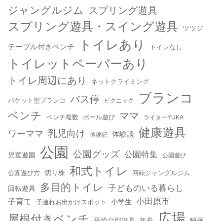
ジャングルジム
スプリング遊具
スプリング遊具・スイング遊具
ツツジ
トイレあり
テーブル付きベンチ
トイレなし
トイレットペーパーあり
トイレ周辺にあり
ネットクライミング
ブランコ
バス停
バケット型ブランコ
ピクニック
ベンチ
ママ
ベンチ複数
ボール遊び
ライターYUKA
健康遊具
乳児向け
ワーママ
体験談
体験記
公園
公園グッズ
公園特集
児童遊園
公園遊び
和式トイレ
切り株
公園遊び方
回転ジャングルジム
多目的トイレ
子どものいる暮らし
回転遊具
小田原市
子育て
小学生
子連れお出かけスポット
広場
屋根付きベンチ
平均台型遊具
年長
映画