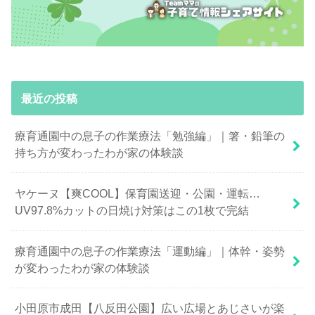
最近の投稿
療育通園中の息子の作業療法「勉強編」｜箸・鉛筆の
持ち方が変わったわが家の体験談
ヤケーヌ【爽COOL】保育園送迎・公園・運転…
UV97.8%カットの日焼け対策はこの1枚で完結
療育通園中の息子の作業療法「運動編」｜体幹・姿勢
が変わったわが家の体験談
小田原市成田【八反田公園】広い広場とあじさいが楽