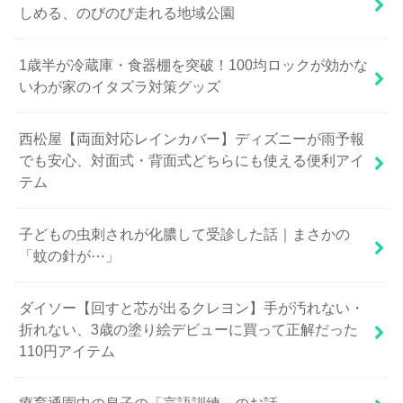
しめる、のびのび走れる地域公園
1歳半が冷蔵庫・食器棚を突破！100均ロックが効かな
いわが家のイタズラ対策グッズ
西松屋【両面対応レインカバー】ディズニーが雨予報
でも安心、対面式・背面式どちらにも使える便利アイ
テム
子どもの虫刺されが化膿して受診した話｜まさかの
「蚊の針が⋯」
ダイソー【回すと芯が出るクレヨン】手が汚れない・
折れない、3歳の塗り絵デビューに買って正解だった
110円アイテム