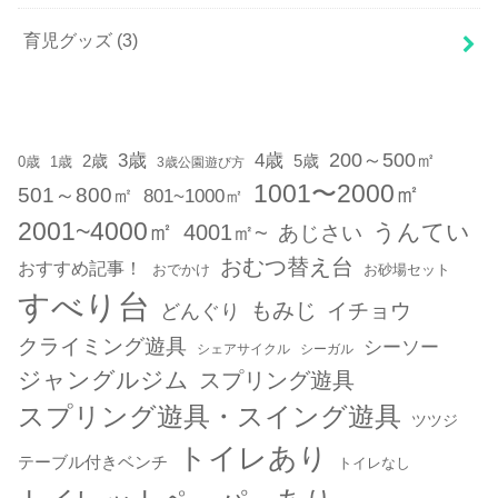
育児グッズ
(3)
200～500㎡
3歳
4歳
2歳
5歳
1歳
0歳
3歳公園遊び方
1001〜2000㎡
501～800㎡
801~1000㎡
2001~4000㎡
うんてい
4001㎡~
あじさい
おむつ替え台
おすすめ記事！
おでかけ
お砂場セット
すべり台
もみじ
どんぐり
イチョウ
クライミング遊具
シーソー
シェアサイクル
シーガル
ジャングルジム
スプリング遊具
スプリング遊具・スイング遊具
ツツジ
トイレあり
テーブル付きベンチ
トイレなし