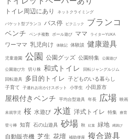
トイレットペーパーあり
トイレ周辺にあり
ネットクライミング
ブランコ
バス停
バケット型ブランコ
ピクニック
ベンチ
ママ
ベンチ複数
ボール遊び
ライターYUKA
健康遊具
乳児向け
ワーママ
体験談
体験記
公園
公園グッズ
公園特集
児童遊園
公園遊び
和式トイレ
切り株
公園遊び方
回転ジャングルジム
多目的トイレ
子どものいる暮らし
回転遊具
小田原市
子育て
小学生
子連れお出かけスポット
広場
屋根付きベンチ
平均台型遊具
年長
映画
水道
桜
洋式トイレ
水遊び
特集
未就学児
療育
砂場
緑地
知育
石の山遊具
秋
登り棒
紅葉
縄跳び
複合遊具
芝生
花壇
自動販売機
補助便座