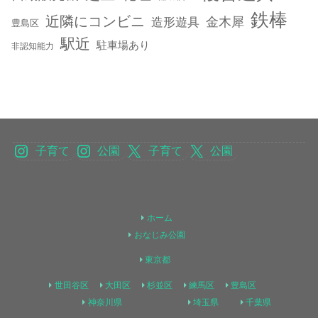
鉄棒
近隣にコンビニ
金木犀
造形遊具
豊島区
駅近
駐車場あり
非認知能力
子育て
公園
子育て
公園
ホーム
おなじみ公園
東京都
世田谷区
大田区
杉並区
練馬区
豊島区
神奈川県
埼玉県
千葉県