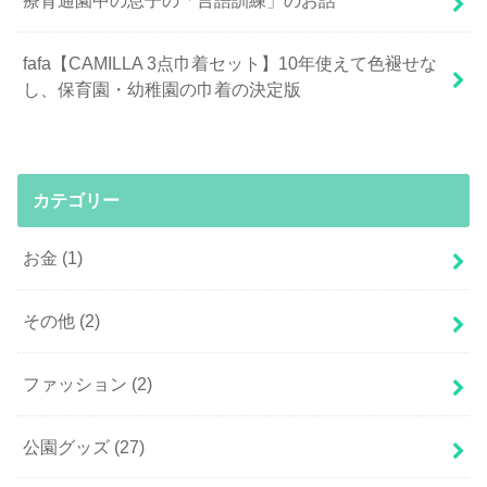
療育通園中の息子の「言語訓練」のお話
fafa【CAMILLA 3点巾着セット】10年使えて色褪せな
し、保育園・幼稚園の巾着の決定版
カテゴリー
お金
(1)
その他
(2)
ファッション
(2)
公園グッズ
(27)