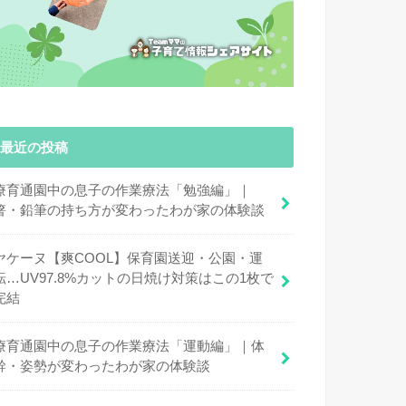
最近の投稿
療育通園中の息子の作業療法「勉強編」｜
箸・鉛筆の持ち方が変わったわが家の体験談
ヤケーヌ【爽COOL】保育園送迎・公園・運
転…UV97.8%カットの日焼け対策はこの1枚で
完結
療育通園中の息子の作業療法「運動編」｜体
幹・姿勢が変わったわが家の体験談