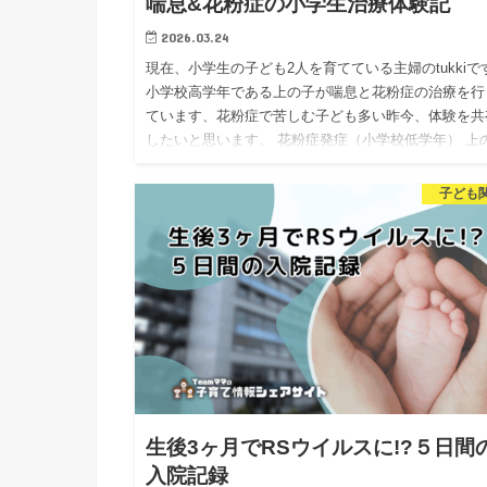
喘息&花粉症の小学生治療体験記
2026.03.24
現在、小学生の子ども2人を育てている主婦のtukkiで
小学校高学年である上の子が喘息と花粉症の治療を行
ています、花粉症で苦しむ子ども多い昨今、体験を共
したいと思います。 花粉症発症（小学校低学年） 上
の花粉症…
子ども
生後3ヶ月でRSウイルスに!?５日間
入院記録