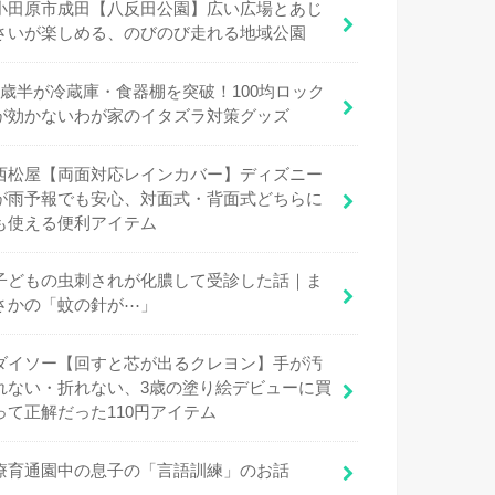
小田原市成田【八反田公園】広い広場とあじ
さいが楽しめる、のびのび走れる地域公園
1歳半が冷蔵庫・食器棚を突破！100均ロック
が効かないわが家のイタズラ対策グッズ
西松屋【両面対応レインカバー】ディズニー
が雨予報でも安心、対面式・背面式どちらに
も使える便利アイテム
子どもの虫刺されが化膿して受診した話｜ま
さかの「蚊の針が⋯」
ダイソー【回すと芯が出るクレヨン】手が汚
れない・折れない、3歳の塗り絵デビューに買
って正解だった110円アイテム
療育通園中の息子の「言語訓練」のお話