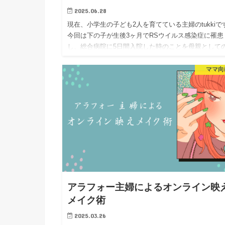
2025.06.28
現在、小学生の子ども2人を育てている主婦のtukkiで
今回は下の子が生後3ヶ月でRSウイルス感染症に罹患
し、総合病院に5日間入院した時のことを母親として
線で記していきたいと思います。2017年時点のこと
り、今…
ママ向
アラフォー主婦によるオンライン映
メイク術
2025.03.26