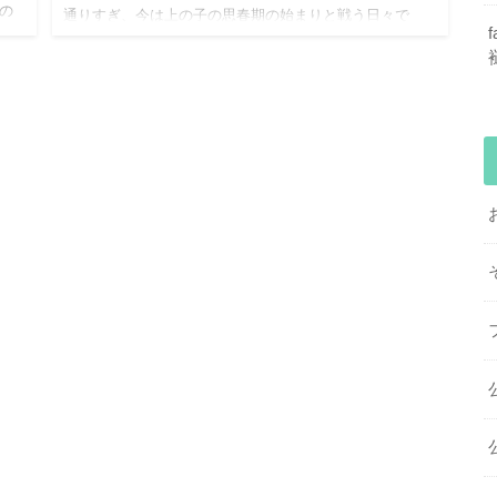
の
通りすぎ、今は上の子の思春期の始まりと戦う日々で
す。今回は怒り過ぎる自分に恐怖を感じ、アンガーマネ
ジメントを取り…