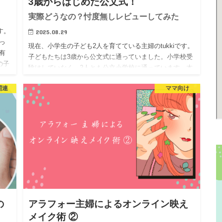
3歳からはじめた公文式！
実際どうなの？忖度無しレビューしてみた
す。
2025.08.29
っ
現在、小学生の子ども2人を育てている主婦のtukkiです。
有
子どもたちは3歳から公文式に通っていました。小学校受
の子
験はしていなく、2人とも公立小学校に通っています。本
当に「やってて良かった公文式」なのか、今回は忖度な
関連
ママ向け
しでレビ…
の
アラフォー主婦によるオンライン映え
メイク術 ②