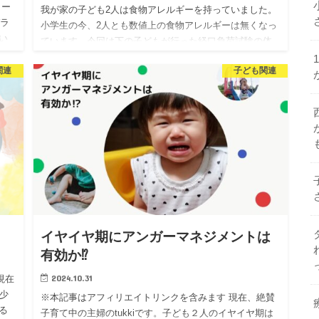
ォー
我が家の子ども2人は食物アレルギーを持っていました。
ガラ
小学生の今、2人とも数値上の食物アレルギーは無くなっ
い
ています。今回は下の子どもが行った経口負荷試験の体
で
験を記していきたいと思います。私自身が、当時経口負
関連
子ども関連
荷試験を受ける前…
イヤイヤ期にアンガーマネジメントは
有効か⁉
2024.10.31
現在
少
※本記事はアフィリエイトリンクを含みます 現在、絶賛
る
子育て中の主婦のtukkiです。子ども２人のイヤイヤ期は