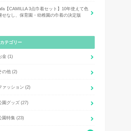
fafa【CAMILLA 3点巾着セット】10年使えて色
褪せなし、保育園・幼稚園の巾着の決定版
カテゴリー
お金
(1)
その他
(2)
ファッション
(2)
公園グッズ
(27)
公園特集
(23)