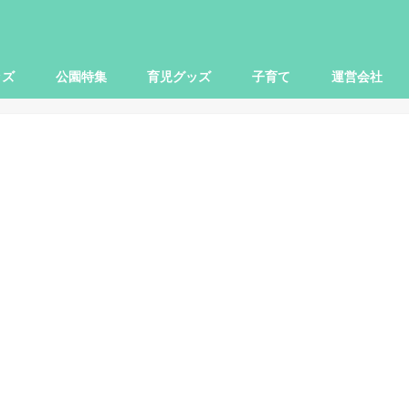
ッズ
公園特集
育児グッズ
子育て
運営会社
世田谷区
大田区
杉並区
練馬区
豊島区
横浜市
川崎市
小田原市
さいたま市
柏市
子ども関連
本レビュー
レビュー
映画
お出かけ
ママ向け
パパ向け