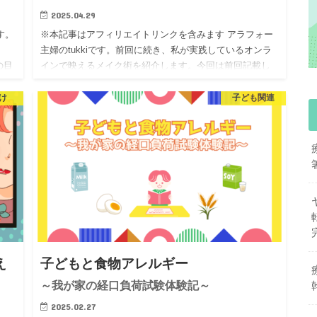
2025.04.29
す。
※本記事はアフィリエイトリンクを含みます アラフォー
主婦のtukkiです。前回に続き、私が実践しているオンラ
の目
インで映えるメイク術を紹介します。今回は前回記載し
であ
なかった眉、涙袋、チークについて書いていきます。※
特にコスメ関…
け
子ども関連
え
子どもと食物アレルギー
～我が家の経口負荷試験体験記～
2025.02.27