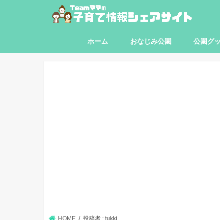
ホーム
おなじみ公園
公園グ
東京都
神奈川県
埼玉県
千葉県
HOME
投稿者 : tukki