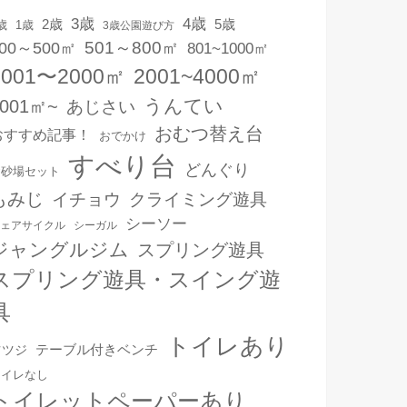
3歳
4歳
2歳
5歳
1歳
歳
3歳公園遊び方
501～800㎡
00～500㎡
801~1000㎡
1001〜2000㎡
2001~4000㎡
うんてい
4001㎡~
あじさい
おむつ替え台
おすすめ記事！
おでかけ
すべり台
どんぐり
お砂場セット
もみじ
イチョウ
クライミング遊具
シーソー
ェアサイクル
シーガル
ジャングルジム
スプリング遊具
スプリング遊具・スイング遊
具
トイレあり
テーブル付きベンチ
ツツジ
トイレなし
トイレットペーパーあり