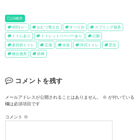
川崎市
4001㎡~
おむつ替え台
すべり台
スプリング遊具
トイレあり
トイレットペーパーあり
公園
多目的トイレ
広場
水道
洋式トイレ
芝生
複合遊具
鉄棒
コメントを残す
メールアドレスが公開されることはありません。
※
が付いている
欄は必須項目です
コメント
※