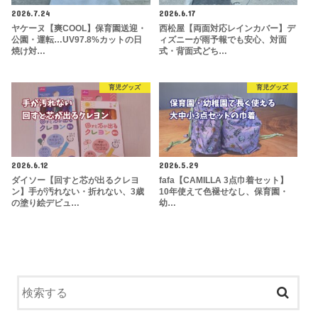
2026.7.24
2026.6.17
ヤケーヌ【爽COOL】保育園送迎・
西松屋【両面対応レインカバー】デ
公園・運転…UV97.8%カットの日
ィズニーが雨予報でも安心、対面
焼け対…
式・背面式どち…
育児グッズ
育児グッズ
2026.6.12
2026.5.29
ダイソー【回すと芯が出るクレヨ
fafa【CAMILLA 3点巾着セット】
ン】手が汚れない・折れない、3歳
10年使えて色褪せなし、保育園・
の塗り絵デビュ…
幼…