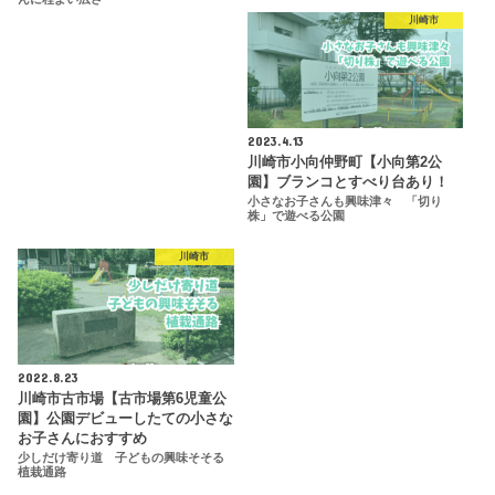
川崎市
2023.4.13
川崎市小向仲野町【小向第2公
園】ブランコとすべり台あり！
小さなお子さんも興味津々 「切り
株」で遊べる公園
川崎市
2022.8.23
川崎市古市場【古市場第6児童公
園】公園デビューしたての小さな
お子さんにおすすめ
少しだけ寄り道 子どもの興味そそる
植栽通路