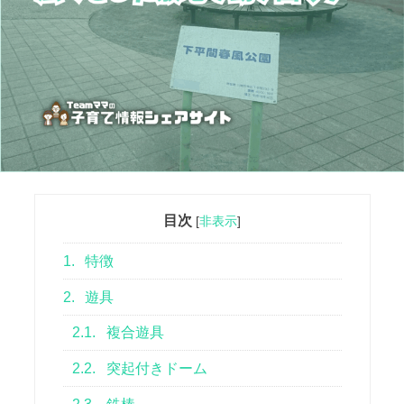
目次
[
非表示
]
1.
特徴
2.
遊具
2.1.
複合遊具
2.2.
突起付きドーム