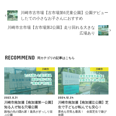
川崎市古市場【古市場第6児童公園】公園デビュー
したての小さなお子さんにおすすめ
川崎市古市場【古市場第2公園】走り回れる大きな
広場あり
RECOMMEND
同カテゴリの記事はこちら
川崎市
川崎市
2023.8.31
2024.12.24
川崎市南加瀬【南加瀬第一公園】
川崎市南加瀬【南加瀬辻公園】芝
知る人ぞ知る穴場公園
生で子どもが転んでも安心！
路地の先の隠れ家！遊具がぎっしり並
景色も空気も最高！ 全面芝生で遊び
ぶ公園
放題