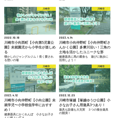
川崎市
川崎市
2022.10.18
2023.4.14
川崎市小向西町【小向第5児童公
川崎市小向仲野町【小向仲野町さ
園】未就園児から小学生が楽しめ
んかく公園】多摩川沿い！三角の
る
土地を活かしたユニークな形
懐かしのジャングルジム！長く愛され
健康器具に馬の厩舎も 遊びに散歩に
る憩いの場
活用しよう！
川崎市
川崎市
2023.4.12
2022.12.25
川崎市小向仲野町【小向公園】未
川崎市塚越【塚越ゆうひ公園】小
就学児〜小学校低学年におすす
さなお子さん用遊具3つあり！
め！
遊具も設備も大充実 ３つの複合遊具
の競演！
健康器具にかくれんぼ 小さなお子さ
んに程よい広さ