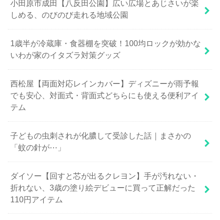
小田原市成田【八反田公園】広い広場とあじさいが楽
しめる、のびのび走れる地域公園
1歳半が冷蔵庫・食器棚を突破！100均ロックが効かな
いわが家のイタズラ対策グッズ
西松屋【両面対応レインカバー】ディズニーが雨予報
でも安心、対面式・背面式どちらにも使える便利アイ
テム
子どもの虫刺されが化膿して受診した話｜まさかの
「蚊の針が⋯」
ダイソー【回すと芯が出るクレヨン】手が汚れない・
折れない、3歳の塗り絵デビューに買って正解だった
110円アイテム