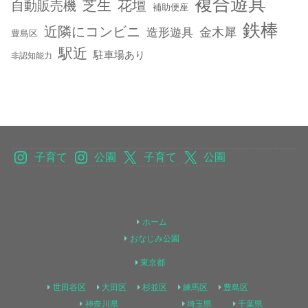
複合遊具
芝生
花壇
自動販売機
補助便座
鉄棒
近隣にコンビニ
金木犀
造形遊具
豊島区
駅近
駐車場あり
非認知能力
子育て
公園
子育て
公園
ホーム
おなじみ公園
東京都
世田谷区
大田区
杉並区
練馬区
豊島区
神奈川県
埼玉県
千葉県