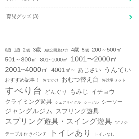
育児グッズ
(3)
200～500㎡
3歳
4歳
2歳
5歳
1歳
0歳
3歳公園遊び方
1001〜2000㎡
501～800㎡
801~1000㎡
2001~4000㎡
うんてい
4001㎡~
あじさい
おむつ替え台
おすすめ記事！
おでかけ
お砂場セット
すべり台
もみじ
どんぐり
イチョウ
クライミング遊具
シーソー
シェアサイクル
シーガル
ジャングルジム
スプリング遊具
スプリング遊具・スイング遊具
ツツジ
トイレあり
テーブル付きベンチ
トイレなし