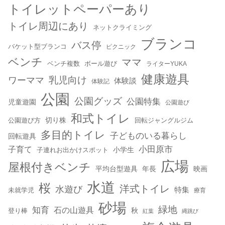
トイレットペーパーあり
トイレ周辺にあり
ネットクライミング
ブランコ
バス停
バケット型ブランコ
ピクニック
ベンチ
ママ
ベンチ複数
ボール遊び
ライターYUKA
健康遊具
乳児向け
ワーママ
体験談
体験記
公園
公園グッズ
公園特集
児童遊園
公園遊び
和式トイレ
切り株
公園遊び方
回転ジャングルジム
多目的トイレ
子どものいる暮らし
回転遊具
小田原市
子育て
小学生
子連れお出かけスポット
広場
屋根付きベンチ
平均台型遊具
年長
映画
水道
桜
洋式トイレ
水遊び
特集
未就学児
療育
砂場
緑地
知育
石の山遊具
秋
登り棒
紅葉
縄跳び