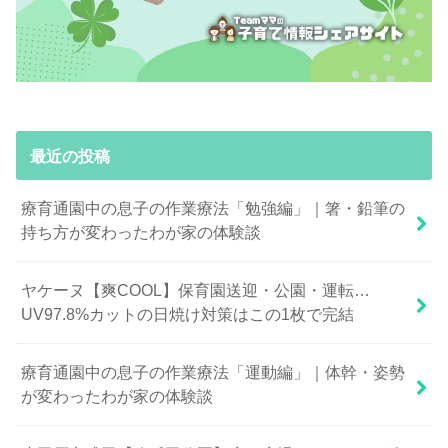
最近の投稿
療育通園中の息子の作業療法「勉強編」｜箸・鉛筆の
持ち方が変わったわが家の体験談
ヤケーヌ【爽COOL】保育園送迎・公園・運転…
UV97.8%カットの日焼け対策はこの1枚で完結
療育通園中の息子の作業療法「運動編」｜体幹・姿勢
が変わったわが家の体験談