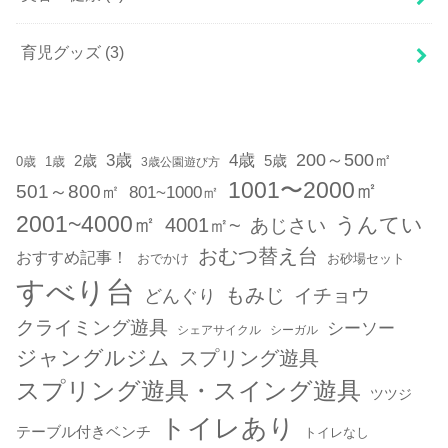
育児グッズ
(3)
200～500㎡
3歳
4歳
2歳
5歳
1歳
0歳
3歳公園遊び方
1001〜2000㎡
501～800㎡
801~1000㎡
2001~4000㎡
うんてい
4001㎡~
あじさい
おむつ替え台
おすすめ記事！
おでかけ
お砂場セット
すべり台
もみじ
どんぐり
イチョウ
クライミング遊具
シーソー
シェアサイクル
シーガル
ジャングルジム
スプリング遊具
スプリング遊具・スイング遊具
ツツジ
トイレあり
テーブル付きベンチ
トイレなし