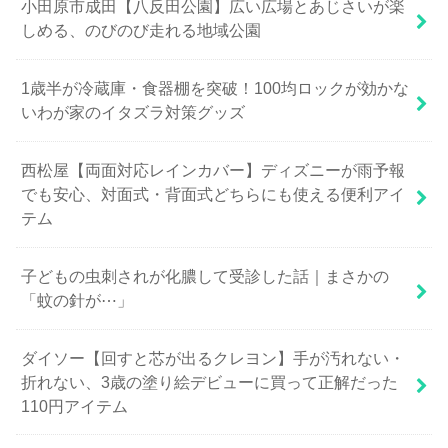
小田原市成田【八反田公園】広い広場とあじさいが楽
しめる、のびのび走れる地域公園
1歳半が冷蔵庫・食器棚を突破！100均ロックが効かな
いわが家のイタズラ対策グッズ
西松屋【両面対応レインカバー】ディズニーが雨予報
でも安心、対面式・背面式どちらにも使える便利アイ
テム
子どもの虫刺されが化膿して受診した話｜まさかの
「蚊の針が⋯」
ダイソー【回すと芯が出るクレヨン】手が汚れない・
折れない、3歳の塗り絵デビューに買って正解だった
110円アイテム