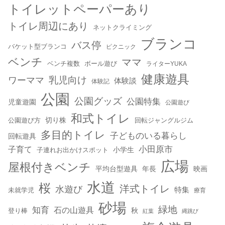
トイレットペーパーあり
トイレ周辺にあり
ネットクライミング
ブランコ
バス停
バケット型ブランコ
ピクニック
ベンチ
ママ
ベンチ複数
ボール遊び
ライターYUKA
健康遊具
乳児向け
ワーママ
体験談
体験記
公園
公園グッズ
公園特集
児童遊園
公園遊び
和式トイレ
切り株
公園遊び方
回転ジャングルジム
多目的トイレ
子どものいる暮らし
回転遊具
小田原市
子育て
小学生
子連れお出かけスポット
広場
屋根付きベンチ
平均台型遊具
年長
映画
水道
桜
洋式トイレ
水遊び
特集
未就学児
療育
砂場
緑地
知育
石の山遊具
秋
登り棒
紅葉
縄跳び