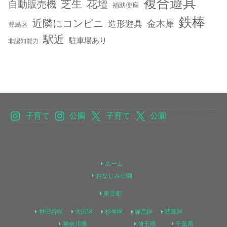
複合遊具
芝生
花壇
自動販売機
補助便座
鉄棒
近隣にコンビニ
金木犀
造形遊具
豊島区
駅近
駐車場あり
非認知能力
子育て
公園
子育て
公園
ホーム
おなじみ公園
東京都
世田谷区
大田区
杉並区
練馬区
豊島区
神奈川県
埼玉県
千葉県