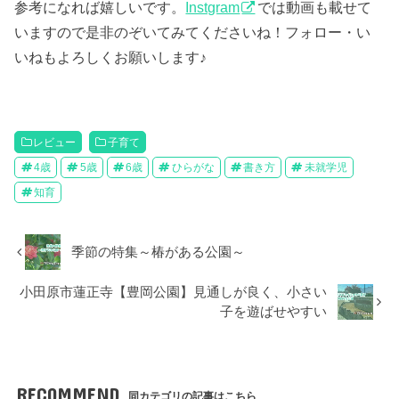
参考になれば嬉しいです。
Instgram
では動画も載せて
いますので是非のぞいてみてくださいね！フォロー・い
いねもよろしくお願いします♪
レビュー
子育て
4歳
5歳
6歳
ひらがな
書き方
未就学児
知育
季節の特集～椿がある公園～
小田原市蓮正寺【豊岡公園】見通しが良く、小さい
子を遊ばせやすい
RECOMMEND
同カテゴリの記事はこちら