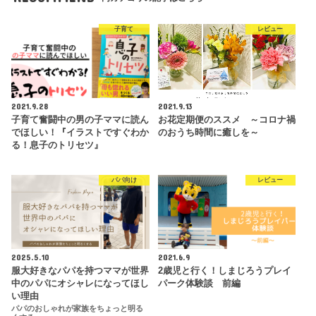
子育て
レビュー
2021.9.28
2021.9.13
子育て奮闘中の男の子ママに読ん
お花定期便のススメ ～コロナ禍
でほしい！『イラストですぐわか
のおうち時間に癒しを～
る！息子のトリセツ』
パパ向け
レビュー
2025.5.10
2021.6.9
服大好きなパパを持つママが世界
2歳児と行く！しまじろうプレイ
中のパパにオシャレになってほし
パーク体験談 前編
い理由
パパのおしゃれが家族をちょっと明る