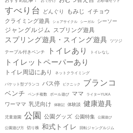
おすすめ記事！
おでかけ
お砂場セット
すべり台
もみじ
どんぐり
イチョウ
クライミング遊具
シーソー
シェアサイクル
シーガル
ジャングルジム
スプリング遊具
スプリング遊具・スイング遊具
ツツジ
トイレあり
テーブル付きベンチ
トイレなし
トイレットペーパーあり
トイレ周辺にあり
ネットクライミング
ブランコ
バス停
バケット型ブランコ
ピクニック
ベンチ
ママ
ベンチ複数
ボール遊び
ライターYUKA
健康遊具
乳児向け
ワーママ
体験談
体験記
公園
公園グッズ
公園特集
児童遊園
公園遊び
和式トイレ
切り株
公園遊び方
回転ジャングルジム