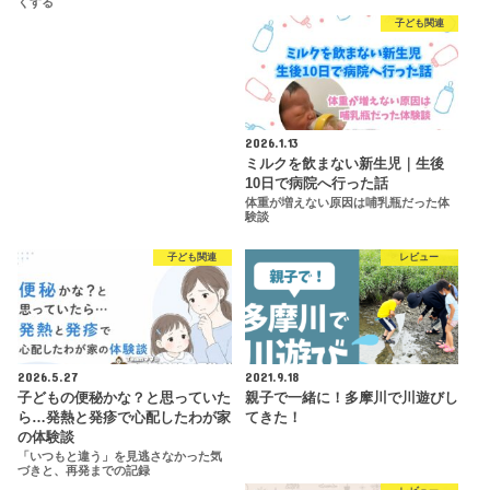
くする
子ども関連
2026.1.13
ミルクを飲まない新生児｜生後
10日で病院へ行った話
体重が増えない原因は哺乳瓶だった体
験談
子ども関連
レビュー
2026.5.27
2021.9.18
子どもの便秘かな？と思っていた
親子で一緒に！多摩川で川遊びし
ら…発熱と発疹で心配したわが家
てきた！
の体験談
「いつもと違う」を見逃さなかった気
づきと、再発までの記録