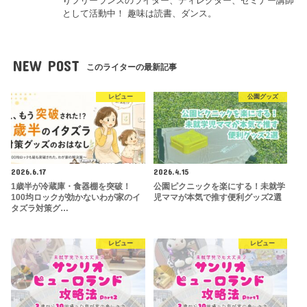
りフリーランスのライター、ディレクター、セミナー講師
として活動中！ 趣味は読書、ダンス。
NEW POST
このライターの最新記事
レビュー
公園グッズ
2026.6.17
2026.4.15
1歳半が冷蔵庫・食器棚を突破！
公園ピクニックを楽にする！未就学
100均ロックが効かないわが家のイ
児ママが本気で推す便利グッズ2選
タズラ対策グ…
レビュー
レビュー