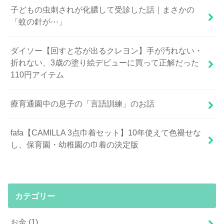
子どもの虫刺されが化膿して受診した話｜まさかの
「蚊の針が⋯」
ダイソー【回すと芯が出るクレヨン】手が汚れない・
折れない、3歳の塗り絵デビューに買って正解だった
110円アイテム
療育通園中の息子の「言語訓練」のお話
fafa【CAMILLA 3点巾着セット】10年使えて色褪せな
し、保育園・幼稚園の巾着の決定版
カテゴリー
お金
(1)