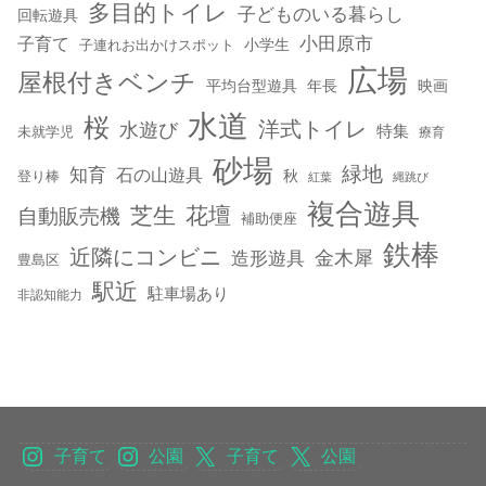
多目的トイレ
子どものいる暮らし
回転遊具
小田原市
子育て
小学生
子連れお出かけスポット
広場
屋根付きベンチ
平均台型遊具
年長
映画
水道
桜
洋式トイレ
水遊び
特集
未就学児
療育
砂場
緑地
知育
石の山遊具
秋
登り棒
紅葉
縄跳び
複合遊具
芝生
花壇
自動販売機
補助便座
鉄棒
近隣にコンビニ
金木犀
造形遊具
豊島区
駅近
駐車場あり
非認知能力
子育て
公園
子育て
公園