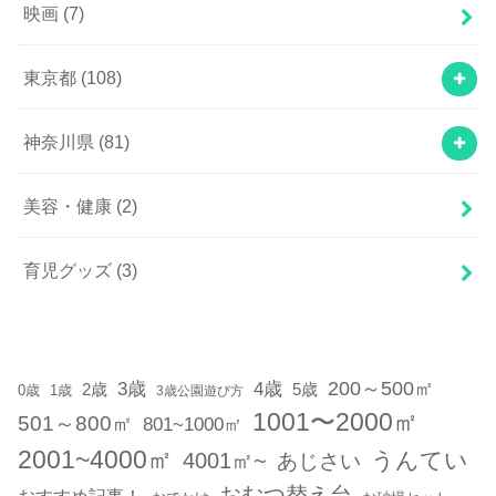
映画
(7)
東京都
(108)
神奈川県
(81)
美容・健康
(2)
育児グッズ
(3)
200～500㎡
3歳
4歳
2歳
5歳
1歳
0歳
3歳公園遊び方
1001〜2000㎡
501～800㎡
801~1000㎡
2001~4000㎡
うんてい
4001㎡~
あじさい
おむつ替え台