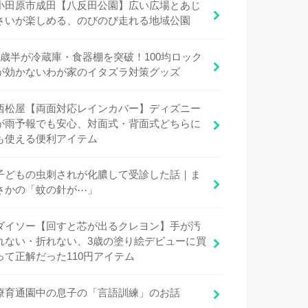
小田原市成田【八反田公園】広い広場とあじ
さいが楽しめる、のびのび走れる地域公園
1歳半が冷蔵庫・食器棚を突破！100均ロック
が効かないわが家のイタズラ対策グッズ
西松屋【両面対応レインカバー】ディズニー
が雨予報でも安心、対面式・背面式どちらに
も使える便利アイテム
子どもの虫刺されが化膿して受診した話｜ま
さかの「蚊の針が⋯」
ダイソー【回すと芯が出るクレヨン】手が汚
れない・折れない、3歳の塗り絵デビューに買
って正解だった110円アイテム
療育通園中の息子の「言語訓練」のお話