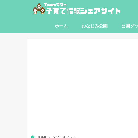
ホーム
おなじみ公園
公園グ
東京都
神奈川県
埼玉県
千葉県
HOME
タグ : スタンド