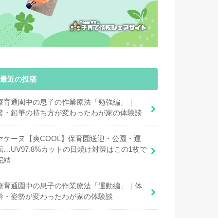
最近の投稿
療育通園中の息子の作業療法「勉強編」｜
箸・鉛筆の持ち方が変わったわが家の体験談
ヤケーヌ【爽COOL】保育園送迎・公園・運
転…UV97.8%カットの日焼け対策はこの1枚で
完結
療育通園中の息子の作業療法「運動編」｜体
幹・姿勢が変わったわが家の体験談