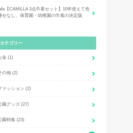
fafa【CAMILLA 3点巾着セット】10年使えて色
褪せなし、保育園・幼稚園の巾着の決定版
カテゴリー
お金
(1)
その他
(2)
ファッション
(2)
公園グッズ
(27)
公園特集
(23)