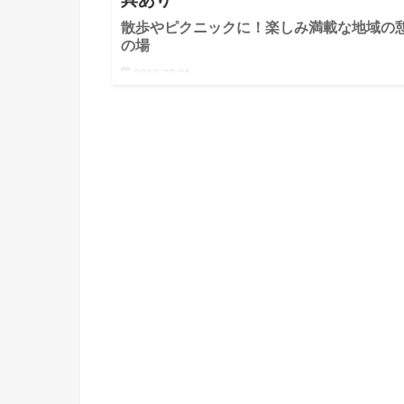
散歩やピクニックに！楽しみ満載な地域の
の場
2022.07.08
特徴 国道沿いにあり、多摩川の土手にも直結してい
域有数の大きな公園です。約30,000㎡の敷地には、主
「芝生広場」「遊具エリア」「梅林エリア」があり、
様々な楽しみ方があります。園内の歩道は「ウォーキ
グコース」とし…