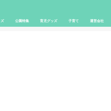
ッズ
公園特集
育児グッズ
子育て
運営会社
世田谷区
大田区
杉並区
練馬区
豊島区
横浜市
川崎市
小田原市
さいたま市
柏市
子ども関連
本レビュー
レビュー
映画
お出かけ
ママ向け
パパ向け