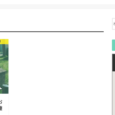
市
お
遊