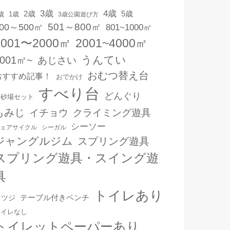
3歳
4歳
2歳
5歳
1歳
歳
3歳公園遊び方
501～800㎡
00～500㎡
801~1000㎡
1001〜2000㎡
2001~4000㎡
うんてい
4001㎡~
あじさい
おむつ替え台
おすすめ記事！
おでかけ
すべり台
どんぐり
お砂場セット
もみじ
イチョウ
クライミング遊具
シーソー
ェアサイクル
シーガル
ジャングルジム
スプリング遊具
スプリング遊具・スイング遊
具
トイレあり
テーブル付きベンチ
ツツジ
トイレなし
トイレットペーパーあり