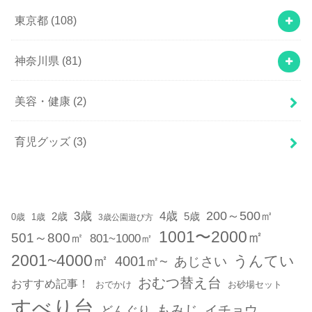
東京都
(108)
神奈川県
(81)
美容・健康
(2)
育児グッズ
(3)
200～500㎡
3歳
4歳
2歳
5歳
1歳
0歳
3歳公園遊び方
1001〜2000㎡
501～800㎡
801~1000㎡
2001~4000㎡
うんてい
4001㎡~
あじさい
おむつ替え台
おすすめ記事！
おでかけ
お砂場セット
すべり台
もみじ
どんぐり
イチョウ