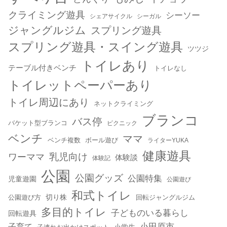
クライミング遊具
シーソー
シェアサイクル
シーガル
ジャングルジム
スプリング遊具
スプリング遊具・スイング遊具
ツツジ
トイレあり
テーブル付きベンチ
トイレなし
トイレットペーパーあり
トイレ周辺にあり
ネットクライミング
ブランコ
バス停
バケット型ブランコ
ピクニック
ベンチ
ママ
ベンチ複数
ボール遊び
ライターYUKA
健康遊具
乳児向け
ワーママ
体験談
体験記
公園
公園グッズ
公園特集
児童遊園
公園遊び
和式トイレ
切り株
公園遊び方
回転ジャングルジム
多目的トイレ
子どものいる暮らし
回転遊具
小田原市
子育て
小学生