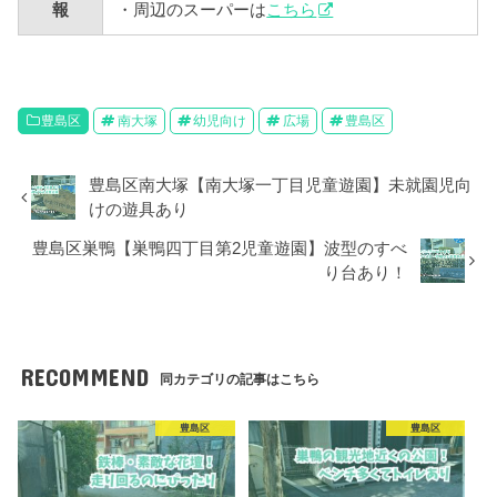
報
・周辺のスーパーは
こちら
豊島区
南大塚
幼児向け
広場
豊島区
豊島区南大塚【南大塚一丁目児童遊園】未就園児向
けの遊具あり
豊島区巣鴨【巣鴨四丁目第2児童遊園】波型のすべ
り台あり！
RECOMMEND
同カテゴリの記事はこちら
豊島区
豊島区