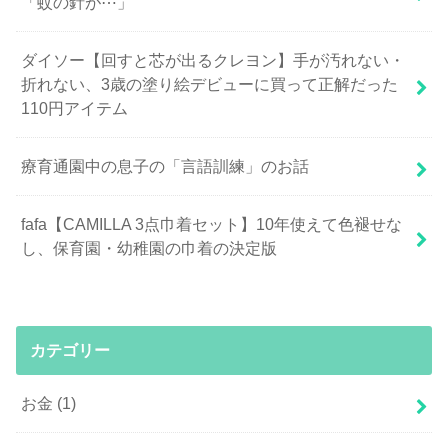
「蚊の針が⋯」
ダイソー【回すと芯が出るクレヨン】手が汚れない・
折れない、3歳の塗り絵デビューに買って正解だった
110円アイテム
療育通園中の息子の「言語訓練」のお話
fafa【CAMILLA 3点巾着セット】10年使えて色褪せな
し、保育園・幼稚園の巾着の決定版
カテゴリー
お金
(1)