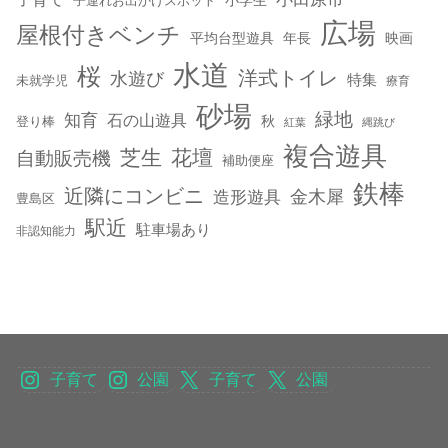
子連れお出かけスポット
広場
屋根付きベンチ
平均台型遊具
年長
映画
水道
桜
洋式トイレ
水遊び
特集
未就学児
療育
砂場
緑地
知育
石の山遊具
秋
登り棒
紅葉
縄跳び
複合遊具
芝生
花壇
自動販売機
補助便座
鉄棒
近隣にコンビニ
金木犀
造形遊具
豊島区
駅近
駐車場あり
非認知能力
子育て
公園
子育て
公園