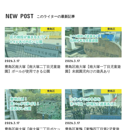
NEW POST
このライターの最新記事
豊島区
豊島区
2026.3.17
2026.3.17
豊島区南大塚【南大塚二丁目児童遊
豊島区南大塚【南大塚一丁目児童遊
園】ボールが使用できる公園
園】未就園児向けの遊具あり
豊島区
豊島区
2026.3.17
2026.3.17
豊島区南大塚【南大塚二丁目ポケッ
豊島区巣鴨【巣鴨四丁目第2児童遊