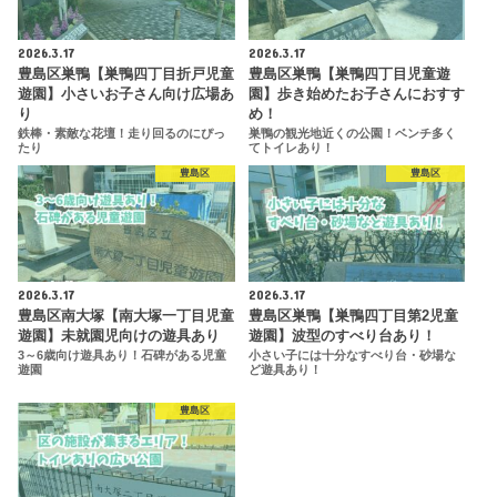
2026.3.17
2026.3.17
豊島区巣鴨【巣鴨四丁目折戸児童
豊島区巣鴨【巣鴨四丁目児童遊
遊園】小さいお子さん向け広場あ
園】歩き始めたお子さんにおすす
り
め！
鉄棒・素敵な花壇！走り回るのにぴっ
巣鴨の観光地近くの公園！ベンチ多く
たり
てトイレあり！
豊島区
豊島区
2026.3.17
2026.3.17
豊島区南大塚【南大塚一丁目児童
豊島区巣鴨【巣鴨四丁目第2児童
遊園】未就園児向けの遊具あり
遊園】波型のすべり台あり！
3～6歳向け遊具あり！石碑がある児童
小さい子には十分なすべり台・砂場な
遊園
ど遊具あり！
豊島区