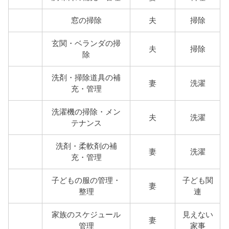
窓の掃除
夫
掃除
玄関・ベランダの掃
夫
掃除
除
洗剤・掃除道具の補
妻
洗濯
充・管理
洗濯機の掃除・メン
夫
洗濯
テナンス
洗剤・柔軟剤の補
妻
洗濯
充・管理
子どもの服の管理・
子ども関
妻
整理
連
家族のスケジュール
見えない
妻
管理
家事