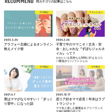
RECOMMEND
同カテゴリの記事はこちら
ママ向け
ファッション
2025.3.26
2026.3.26
アラフォー主婦によるオンライン
子育て中のママこそ！丈夫・安
映えメイク術
全・おしゃれな『ずぼらジェルネ
イル』って？
かわいいも長持ちも同時に叶えるコス
パ最強ポリ+ソフトジェル
ママ向け
ママ向け
2021.6.7
2025.12.17
実はママがなりやすい！「ぎっく
恋リア好きママ必見！年末はラブ
り背中」になった話
トランジット
ママ友と楽しむ鑑賞会＆フリーランス
主婦の時間の作り方