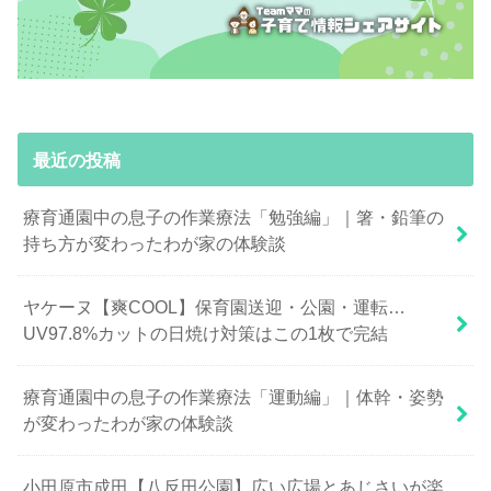
最近の投稿
療育通園中の息子の作業療法「勉強編」｜箸・鉛筆の
持ち方が変わったわが家の体験談
ヤケーヌ【爽COOL】保育園送迎・公園・運転…
UV97.8%カットの日焼け対策はこの1枚で完結
療育通園中の息子の作業療法「運動編」｜体幹・姿勢
が変わったわが家の体験談
小田原市成田【八反田公園】広い広場とあじさいが楽