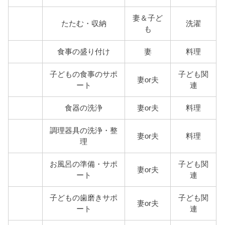
妻＆子ど
たたむ・収納
洗濯
も
食事の盛り付け
妻
料理
子どもの食事のサポ
子ども関
妻or夫
ート
連
食器の洗浄
妻or夫
料理
調理器具の洗浄・整
妻or夫
料理
理
お風呂の準備・サポ
子ども関
妻or夫
ート
連
子どもの歯磨きサポ
子ども関
妻or夫
ート
連