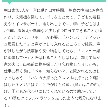
朝は家族3人が一斉に動き出す時間。 朝食の準備にお弁当
作り、洗濯機を回して、ゴミをまとめて、子どもの着替
えやトイレサポート、送り出しまで…。特に子どもはま
だ4歳。着替えや準備など少しずつ自分でできることが増
えたとはいえ、サポートが必要。「ハンカチ・ティッシ
ュ用意した？」と声がけして入れるところまで確認。声
がけしながら洗濯物や洗い物をしてたら、「ママ〜一緒
に準備して〜」と呼ばれることもしばしば。加えて我が
家の夫は、出発前に物を探したり忘れ物したりしがち。
仕事に行く前に「ベルト知らない？」と聞かれるのはし
ょっちゅう。「ハンカチ持った？スマホは持った？時計
はした？メガネは？」と声がけも必須。(最近はこの声が
け、子どもが代わりにしてくれているので助かってい
る！)朝だけでフルマラソンを走ったような気分になりま
す。