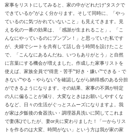
家事をリストにしてみると、家の中がどれだけ“タスクで
できているか”がよく分かります。そして同時に、「やっ
ているのに気づかれていないこと」も見えてきます。見
える化の一番の効果は、「感謝が生まれること」。「こ
んなにやっているのにプンプン！」と思っていた私です
が、夫婦でシートを共有して話し合う時間を設けたこと
で、「こんなにあるんだね、いつもありがとう」と自然
に言葉にする機会が増えました。作成した家事リストを
使えば、家族全員で“得意・苦手”“好き・嫌い”“できる・で
きない”“やる・やらない”を確認しながら納得感のある分担
ができるようになります。その結果、家事の不満が特定
の人に偏ることが減り、大変なときはお願いしやすくな
るなど、日々の生活がぐっとスムーズになりますよ。我
が家は夕飯後の食器洗い・調理器具洗いに関してこれま
で妻(私)でしたが、妻or夫に変わりました！「一からリス
トを作るのは大変、時間がない」という方は我が家の家