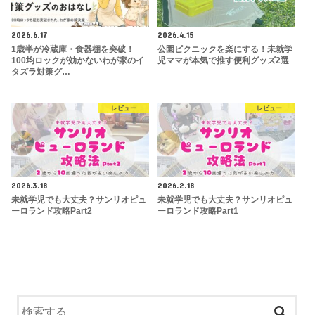
2026.6.17
2026.4.15
1歳半が冷蔵庫・食器棚を突破！
公園ピクニックを楽にする！未就学
100均ロックが効かないわが家のイ
児ママが本気で推す便利グッズ2選
タズラ対策グ…
レビュー
レビュー
2026.3.18
2026.2.18
未就学児でも大丈夫？サンリオピュ
未就学児でも大丈夫？サンリオピュ
ーロランド攻略Part2
ーロランド攻略Part1