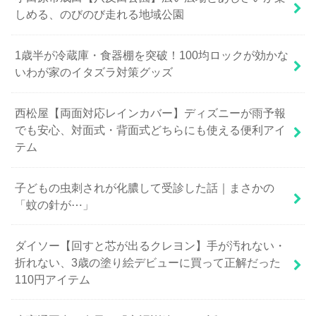
しめる、のびのび走れる地域公園
1歳半が冷蔵庫・食器棚を突破！100均ロックが効かな
いわが家のイタズラ対策グッズ
西松屋【両面対応レインカバー】ディズニーが雨予報
でも安心、対面式・背面式どちらにも使える便利アイ
テム
子どもの虫刺されが化膿して受診した話｜まさかの
「蚊の針が⋯」
ダイソー【回すと芯が出るクレヨン】手が汚れない・
折れない、3歳の塗り絵デビューに買って正解だった
110円アイテム