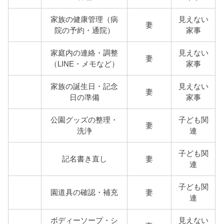
家族の健康管理（病
見えない
妻
院の予約・通院）
家事
家庭内の連絡・調整
見えない
妻
（LINE・メモなど）
家事
家族の誕生日・記念
見えない
妻
日の準備
家事
公園グッズの整理・
子ども関
妻
洗浄
連
子ども関
記名書き直し
妻
連
子ども関
園道具の確認・補充
妻
連
ボディーソープ・シ
見えない