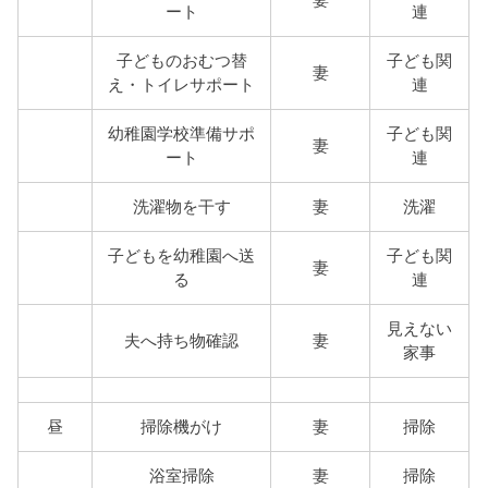
妻
ート
連
子どものおむつ替
子ども関
妻
え・トイレサポート
連
幼稚園学校準備サポ
子ども関
妻
ート
連
洗濯物を干す
妻
洗濯
子どもを幼稚園へ送
子ども関
妻
る
連
見えない
夫へ持ち物確認
妻
家事
昼
掃除機がけ
妻
掃除
浴室掃除
妻
掃除