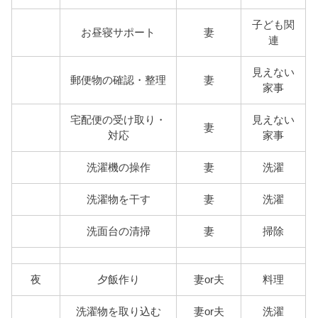
子ども関
お昼寝サポート
妻
連
見えない
郵便物の確認・整理
妻
家事
宅配便の受け取り・
見えない
妻
対応
家事
洗濯機の操作
妻
洗濯
洗濯物を干す
妻
洗濯
洗面台の清掃
妻
掃除
夜
夕飯作り
妻or夫
料理
洗濯物を取り込む
妻or夫
洗濯