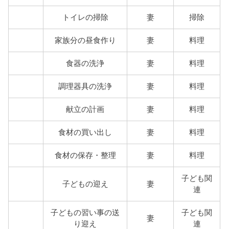
トイレの掃除
妻
掃除
家族分の昼食作り
妻
料理
食器の洗浄
妻
料理
調理器具の洗浄
妻
料理
献立の計画
妻
料理
食材の買い出し
妻
料理
食材の保存・整理
妻
料理
子ども関
子どもの迎え
妻
連
子どもの習い事の送
子ども関
妻
り迎え
連