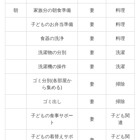
朝
家族分の朝食準備
妻
料理
子どものお弁当準備
妻
料理
食器の洗浄
妻
料理
洗濯物の分別
妻
洗濯
洗濯機の操作
妻
洗濯
ゴミ分別(各部屋か
妻
掃除
ら集める)
ゴミ出し
妻
掃除
子どもの食事サポー
子ども関
妻
ト
連
子どもの着替えサポ
子ども関