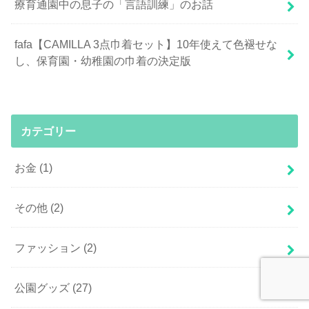
療育通園中の息子の「言語訓練」のお話
fafa【CAMILLA 3点巾着セット】10年使えて色褪せな
し、保育園・幼稚園の巾着の決定版
カテゴリー
お金
(1)
その他
(2)
ファッション
(2)
公園グッズ
(27)